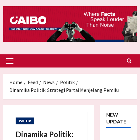
Skip
to
content
Primary
Menu
Home
Feed
News
Politik
Dinamika Politik: Strategi Partai Menjelang Pemilu
NEW
Politik
UPDATE
Dinamika Politik:
Trump