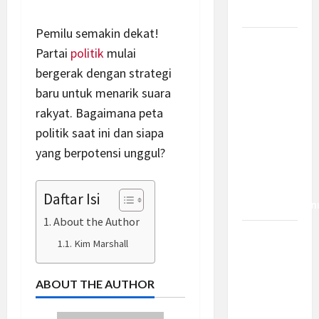
Dampaknya?
Pemilu semakin dekat!
Insentif
Partai
politik
mulai
PPh 0
bergerak dengan strategi
Persen
baru untuk menarik suara
hingga 50
rakyat. Bagaimana peta
Tahun di
politik saat ini dan siapa
PFII, Apa
Tujuan
yang berpotensi unggul?
dan Siapa
yang Bisa
Daftar Isi
Mendapatkan
About the Author
Bamsoet:
Kim Marshall
Pasal 45-
49 KUHP
ABOUT THE AUTHOR
Jadi
Kemajuan