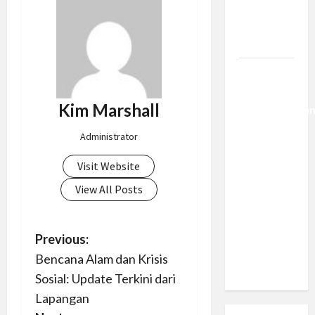
Berantas
Kejahatan
Korporasi
Anggaran
MBG 2027
Kim Marshall
Diproyeksika
Turun Jadi
Administrator
Rp174
Triliun,
Visit Website
Apakah
View All Posts
Program
Makan
Bergizi
P
Previous:
Gratis
Bencana Alam dan Krisis
o
Dikurangi?
Sosial: Update Terkini dari
s
Lapangan