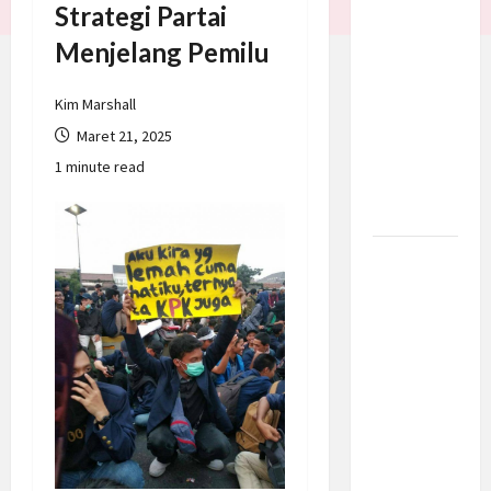
Strategi Partai
Batalkan
Menjelang Pemilu
Serangan
ke Iran,
Negosiasi
Kim Marshall
Dimulai
Maret 21, 2025
Bahas
1 minute read
Selat
Hormuz
Prabowo
Berikan
Anggaran
Lebih
untuk
BNN, Apa
Strateginya
dan
Bagaimana