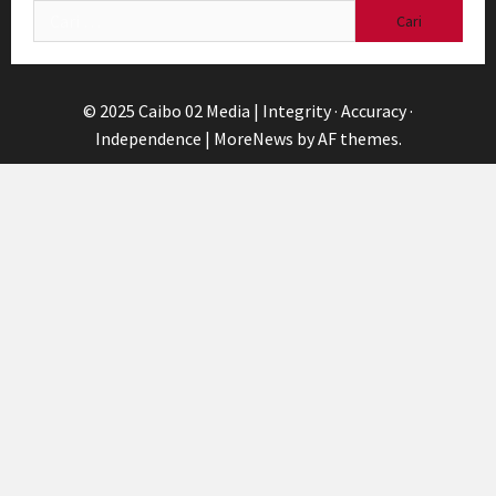
Cari
untuk:
© 2025 Caibo 02 Media | Integrity · Accuracy ·
Independence
|
MoreNews
by AF themes.