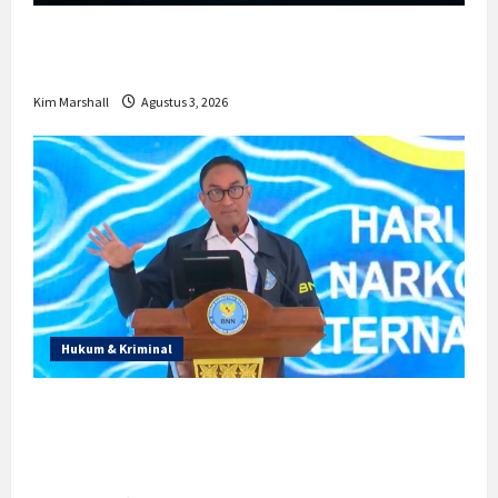
Trump Batalkan Serangan ke Iran,
Negosiasi Dimulai Bahas Selat Hormuz
Kim Marshall
Agustus 3, 2026
Hukum & Kriminal
Prabowo Berikan Anggaran Lebih untuk
BNN, Apa Strateginya dan Bagaimana
Dampaknya?