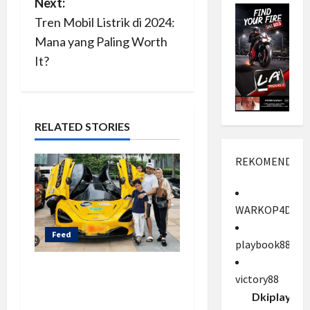
Next:
t
Tren Mobil Listrik di 2024:
n
Mana yang Paling Worth
It?
a
v
RELATED STORIES
i
g
REKOMENDASI
a
WARKOP4D
t
Feed
i
playbook88
Kekayaan Ahmad
o
victory88
Sahroni, ‘Crazy Rich
Dkiplay88
n