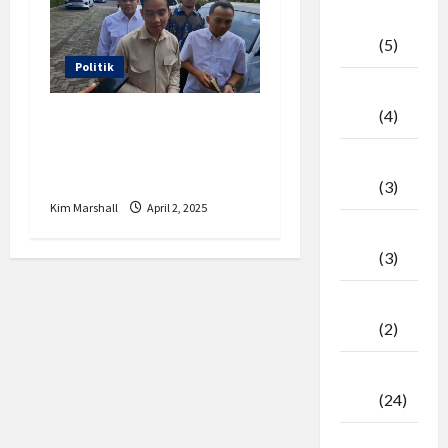
April
2026
(5)
Politik
Maret
2026
(4)
Wapres Gibran
Blusukan di Surakarta
Februari
Serap Aspirasi Warga
2026
(3)
Kim Marshall
April 2, 2025
Januari
2026
(3)
Desember
2025
(2)
November
2025
(24)
Oktober