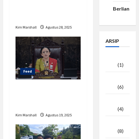
Tanjung Priok’ Rp315
Berlian33
Miliar dan
Kontroversinya
Kim Marshall
Agustus 28, 2025
ARSIP
Agustus
2026
(1)
Feed
Juli
2026
(6)
Sejarah Tunjangan
DPR: Dari Orde Baru
Juni
hingga Reformasi
2026
(4)
Kim Marshall
Agustus 19, 2025
Mei
2026
(8)