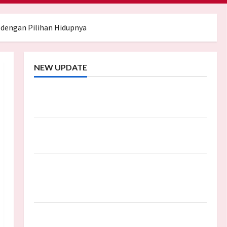
 dengan Pilihan Hidupnya
NEW UPDATE
Trump Batalkan Serangan ke Iran, Negosiasi
Dimulai Bahas Selat Hormuz
Prabowo Berikan Anggaran Lebih untuk BNN,
Apa Strateginya dan Bagaimana Dampaknya?
Insentif PPh 0 Persen hingga 50 Tahun di PFII,
Apa Tujuan dan Siapa yang Bisa
Mendapatkannya?
Bamsoet: Pasal 45-49 KUHP Jadi Kemajuan
Berantas Kejahatan Korporasi