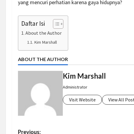
yang mencuri perhatian karena gaya hidupnya?
Daftar Isi
About the Author
Kim Marshall
ABOUT THE AUTHOR
Kim Marshall
Administrator
Visit Website
View All Pos
P
Previous: