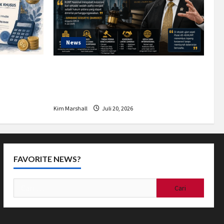
News
ga 50
Bamsoet: Pasal 45-49 KUHP Jadi
dan Siapa
Kemajuan Berantas Kejahatan
ya?
Korporasi
Kim Marshall
Juli 20, 2026
FAVORITE NEWS?
Cari
untuk: