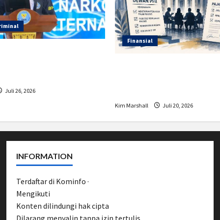
riminal
Finansial
erikan Anggaran Lebih
, Apa Strateginya dan
Insentif PPh 0 Persen hing
a Dampaknya?
Tahun di PFII, Apa Tujuan 
yang Bisa Mendapatkann
Juli 26, 2026
Kim Marshall
Juli 20, 2026
INFORMATION
Terdaftar di Kominfo ·
UU Pers No. 40/1999
Mengikuti
Pedoman Media Siber
Konten dilindungi hak cipta
Dilarang menyalin tanpa izin tertulis