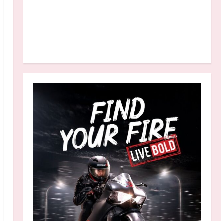
Anggaran MBG 2027 Diproyeksikan Turun
Jadi Rp174 Triliun, Apakah Program Makan
Bergizi Gratis Dikurangi?