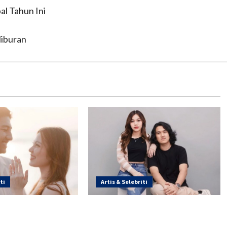
l Tahun Ini
Hiburan
ti
Artis & Selebriti
Resmi Dilamar
Frislly Herlind Difa Riansyah,
Akui Love Language Berbeda