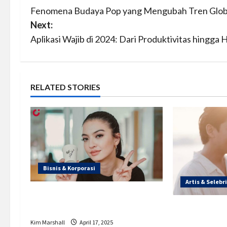
Fenomena Budaya Pop yang Mengubah Tren Globa
o
Next:
s
Aplikasi Wajib di 2024: Dari Produktivitas hingga 
t
n
RELATED STORIES
a
v
i
g
Bisnis & Korporasi
Artis & Selebri
a
Kedai Kopi Lokal: Kisaku Milik
Raline Shah
Haviza Devi 
t
Harris Virza
Kim Marshall
April 17, 2025