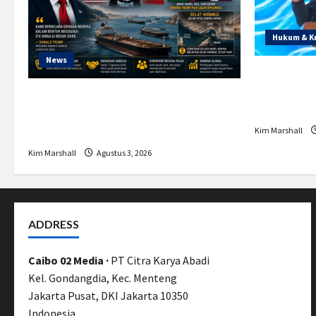
Hukum & K
News
Prabowo B
untuk BNN
Trump Batalkan Serangan ke Iran,
Bagaiman
Negosiasi Dimulai Bahas Selat
Hormuz
Kim Marshall
Kim Marshall
Agustus 3, 2026
ADDRESS
Caibo 02 Media ·
PT Citra Karya Abadi
Kel. Gondangdia, Kec. Menteng
Jakarta Pusat, DKI Jakarta 10350
Indonesia