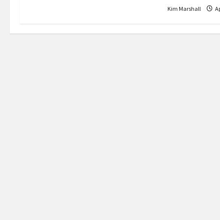
i
Kim Marshall
Ap
o
n