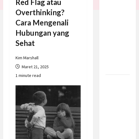
Red Flag atau
Trump
Overthinking?
Batalkan
Cara Mengenali
Serangan
ke Iran,
Hubungan yang
Negosiasi
Sehat
Dimulai
Bahas
Kim Marshall
Selat
Maret 21, 2025
Hormuz
1 minute read
Prabowo
Berikan
Anggaran
Lebih
untuk
BNN, Apa
Strateginya
dan