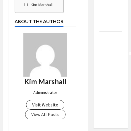
Kemajuan
Kim Marshall
Berantas
Kejahatan
ABOUT THE AUTHOR
Korporasi
Anggaran
MBG 2027
Diproyeksika
Turun Jadi
Rp174
Triliun,
Kim Marshall
Apakah
Program
Administrator
Makan
Bergizi
Visit Website
Gratis
View All Posts
Dikurangi?