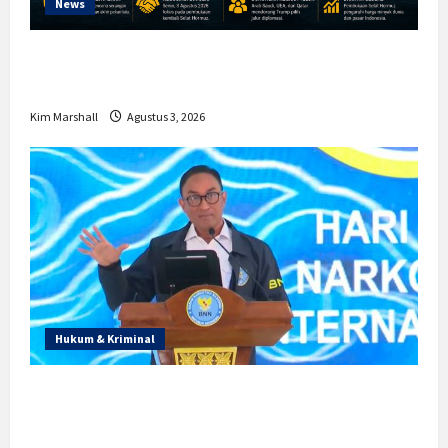
News
Trump Batalkan Serangan ke Iran,
Negosiasi Dimulai Bahas Selat Hormuz
Kim Marshall
Agustus 3, 2026
Hukum & Kriminal
Prabowo Berikan Anggaran Lebih untuk
BNN, Apa Strateginya dan Bagaimana