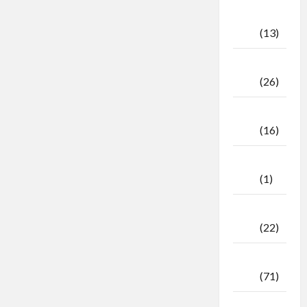
Oktober
2025
(13)
September
2025
(26)
Agustus
2025
(16)
Juli
2025
(1)
April
2025
(22)
Maret
2025
(71)