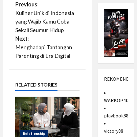
P
Previous:
Kuliner Unik di Indonesia
o
yang Wajib Kamu Coba
s
Sekali Seumur Hidup
Next:
t
Menghadapi Tantangan
n
Parenting di Era Digital
a
REKOMENDASI
v
RELATED STORIES
i
WARKOP4D
g
playbook88
a
victory88
t
Relationship