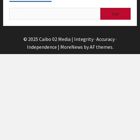
Cari
untuk:
© 2025 Caibo 02 Media | Integrity · Accuracy ·
Independence
|
MoreNews
by AF themes.