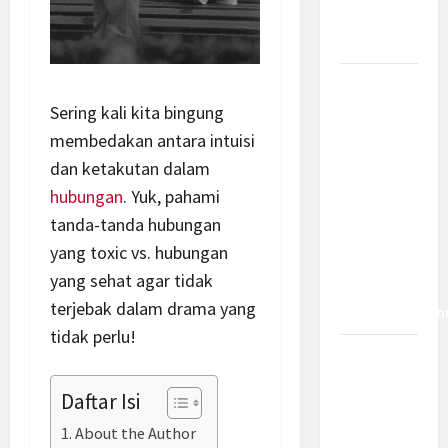
Bagaimana
Dampaknya?
Insentif
Sering kali kita bingung
PPh 0
Persen
membedakan antara intuisi
hingga 50
dan ketakutan dalam
Tahun di
hubungan
. Yuk, pahami
PFII, Apa
tanda-tanda hubungan
Tujuan
yang toxic vs. hubungan
dan Siapa
yang sehat agar tidak
yang Bisa
terjebak dalam drama yang
Mendapatkan
tidak perlu!
Bamsoet:
Pasal 45-
Daftar Isi
49 KUHP
Jadi
About the Author