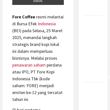
sibuk.
Bagaimana
Dampaknya?
Fore Coffee
resmi melantai
Insentif
di Bursa Efek
Indonesia
PPh 0
(BEI) pada Selasa, 25 Maret
Persen
2025, menandai langkah
hingga 50
strategis brand kopi lokal
Tahun di
ini dalam memperluas
PFII, Apa
bisnisnya. Melalui proses
Tujuan
dan Siapa
penawaran saham
perdana
yang Bisa
atau IPO, PT Fore Kopi
Mendapatkan
Indonesia Tbk (kode
saham: FORE) menjadi
Bamsoet:
emiten ke-12 yang tercatat
Pasal 45-
tahun ini.
49 KUHP
Jadi
Di hari pertama