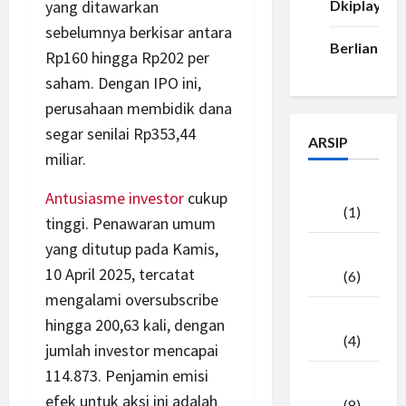
Dkiplay88
yang ditawarkan
sebelumnya berkisar antara
Berlian33
Rp160 hingga Rp202 per
saham. Dengan IPO ini,
perusahaan membidik dana
segar senilai Rp353,44
ARSIP
miliar.
Agustus
Antusiasme investor
cukup
2026
(1)
tinggi. Penawaran umum
yang ditutup pada Kamis,
Juli
10 April 2025, tercatat
2026
(6)
mengalami oversubscribe
Juni
hingga 200,63 kali, dengan
2026
(4)
jumlah investor mencapai
114.873. Penjamin emisi
Mei
efek untuk aksi ini adalah
2026
(8)