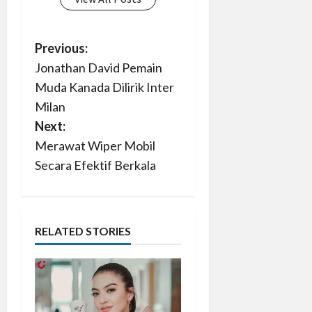
P
Previous:
Jonathan David Pemain
o
Muda Kanada Dilirik Inter
s
Milan
Next:
t
Merawat Wiper Mobil
n
Secara Efektif Berkala
a
v
RELATED STORIES
i
g