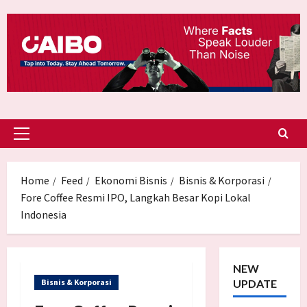
Skip
to
content
Primary
Menu
Home
Feed
Ekonomi Bisnis
Bisnis & Korporasi
Fore Coffee Resmi IPO, Langkah Besar Kopi Lokal
Indonesia
NEW
Bisnis & Korporasi
UPDATE