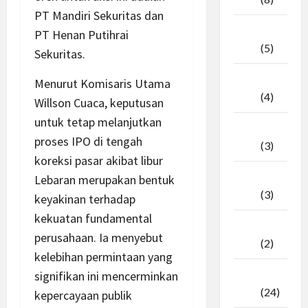
PT Mandiri Sekuritas dan
April
PT Henan Putihrai
2026
(5)
Sekuritas.
Maret
Menurut Komisaris Utama
2026
(4)
Willson Cuaca, keputusan
untuk tetap melanjutkan
Februari
proses IPO di tengah
2026
(3)
koreksi pasar akibat libur
Januari
Lebaran merupakan bentuk
2026
(3)
keyakinan terhadap
kekuatan fundamental
Desember
perusahaan. Ia menyebut
2025
(2)
kelebihan permintaan yang
November
signifikan ini mencerminkan
2025
(24)
kepercayaan publik