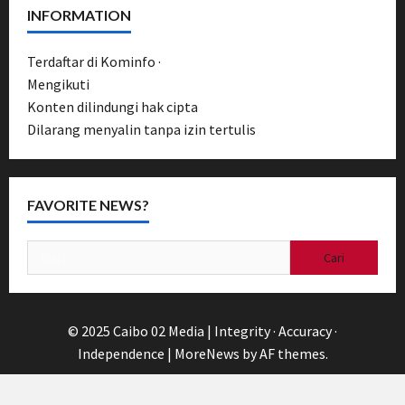
INFORMATION
Terdaftar di Kominfo ·
UU Pers No. 40/1999
Mengikuti
Pedoman Media Siber
Konten dilindungi hak cipta
Dilarang menyalin tanpa izin tertulis
FAVORITE NEWS?
Cari
untuk:
© 2025 Caibo 02 Media | Integrity · Accuracy ·
Independence
|
MoreNews
by AF themes.