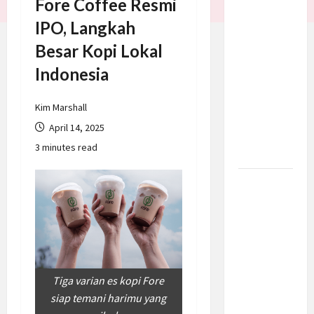
Fore Coffee Resmi
Trump
IPO, Langkah
Batalkan
Besar Kopi Lokal
Serangan
ke Iran,
Indonesia
Negosiasi
Dimulai
Kim Marshall
Bahas
April 14, 2025
Selat
3 minutes read
Hormuz
Prabowo
Berikan
Anggaran
Lebih
untuk
BNN, Apa
Tiga varian es kopi Fore
Strateginya
siap temani harimu yang
dan