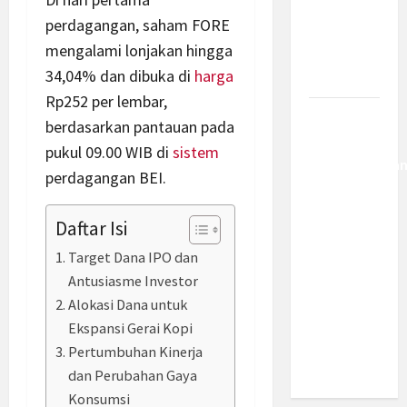
Kemajuan
perdagangan, saham FORE
Berantas
mengalami lonjakan hingga
Kejahatan
34,04% dan dibuka di
harga
Korporasi
Rp252 per lembar,
Anggaran
berdasarkan pantauan pada
MBG 2027
pukul 09.00 WIB di
sistem
Diproyeksika
perdagangan BEI.
Turun Jadi
Rp174
Daftar Isi
Triliun,
Apakah
Target Dana IPO dan
Program
Antusiasme Investor
Makan
Alokasi Dana untuk
Bergizi
Ekspansi Gerai Kopi
Gratis
Pertumbuhan Kinerja
Dikurangi?
dan Perubahan Gaya
Konsumsi