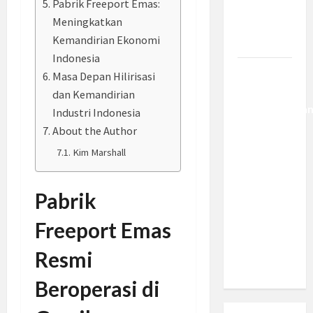
Pabrik Freeport Emas:
Berantas
Meningkatkan
Kejahatan
Kemandirian Ekonomi
Korporasi
Indonesia
Anggaran
Masa Depan Hilirisasi
MBG 2027
dan Kemandirian
Diproyeksika
Industri Indonesia
Turun Jadi
About the Author
Rp174
Kim Marshall
Triliun,
Apakah
Pabrik
Program
Makan
Freeport Emas
Bergizi
Gratis
Resmi
Dikurangi?
Beroperasi di