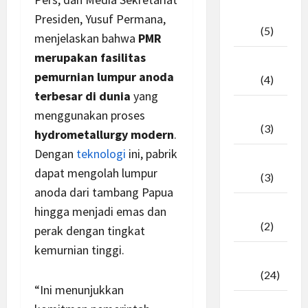
April
Presiden, Yusuf Permana,
2026
(5)
menjelaskan bahwa
PMR
merupakan fasilitas
Maret
pemurnian lumpur anoda
2026
(4)
terbesar di dunia
yang
Februari
menggunakan proses
2026
(3)
hydrometallurgy modern
.
Dengan
teknologi
ini, pabrik
Januari
dapat mengolah lumpur
2026
(3)
anoda dari tambang Papua
Desember
hingga menjadi emas dan
2025
(2)
perak dengan tingkat
kemurnian tinggi.
November
2025
(24)
“Ini menunjukkan
Oktober