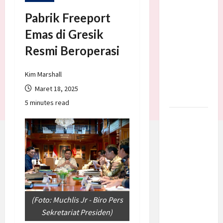
Batalkan
Pabrik Freeport
Serangan
Emas di Gresik
ke Iran,
Negosiasi
Resmi Beroperasi
Dimulai
Bahas
Kim Marshall
Selat
Maret 18, 2025
Hormuz
5 minutes read
Prabowo
Berikan
Anggaran
Lebih
untuk
BNN, Apa
Strateginya
(Foto: Muchlis Jr - Biro Pers
dan
Sekretariat Presiden)
Bagaimana