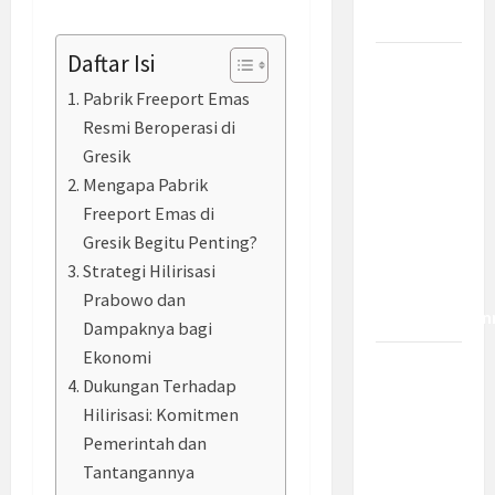
Dampaknya?
Daftar Isi
Insentif
PPh 0
Pabrik Freeport Emas
Persen
Resmi Beroperasi di
hingga 50
Gresik
Tahun di
Mengapa Pabrik
PFII, Apa
Freeport Emas di
Tujuan
Gresik Begitu Penting?
dan Siapa
Strategi Hilirisasi
yang Bisa
Prabowo dan
Mendapatkan
Dampaknya bagi
Ekonomi
Bamsoet:
Dukungan Terhadap
Pasal 45-
Hilirisasi: Komitmen
49 KUHP
Pemerintah dan
Jadi
Tantangannya
Kemajuan