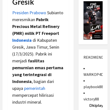
Gresik
Presiden
Prabowo
Subianto
meresmikan
Pabrik
Precious Metal Refinery
(PMR) milik PT Freeport
Indonesia
di Kabupaten
Gresik, Jawa Timur, Senin
(17/3/2025). Pabrik ini
REKOMENDASI
menjadi
fasilitas
pemurnian emas pertama
yang terintegrasi di
WARKOP4D
Indonesia
, bagian dari
playbook88
upaya
pemerintah
mempercepat hilirisasi
victory88
industri mineral.
Dkiplay88