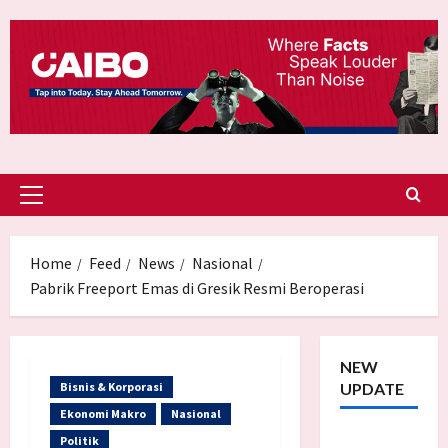
Skip
to
content
Primary
Menu
Home
Feed
News
Nasional
Pabrik Freeport Emas di Gresik Resmi Beroperasi
NEW
Bisnis & Korporasi
UPDATE
Ekonomi Makro
Nasional
Trump
Politik