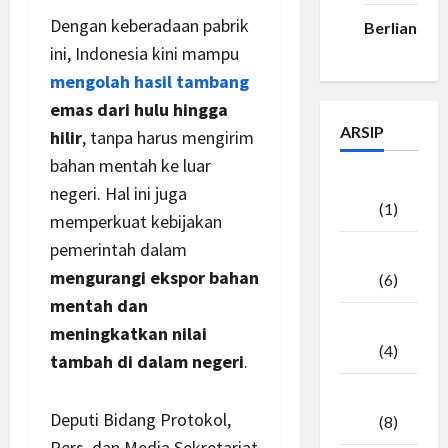
Dengan keberadaan pabrik
Berlian33
ini, Indonesia kini mampu
mengolah hasil tambang
emas dari hulu hingga
ARSIP
hilir
, tanpa harus mengirim
bahan mentah ke luar
Agustus
negeri. Hal ini juga
2026
(1)
memperkuat kebijakan
pemerintah dalam
Juli
mengurangi ekspor bahan
2026
(6)
mentah dan
Juni
meningkatkan nilai
2026
(4)
tambah di dalam negeri
.
Mei
Deputi Bidang Protokol,
2026
(8)
Pers, dan Media Sekretariat