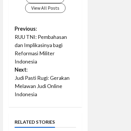
View All Posts
P
Previous:
RUU TNI: Pembahasan
o
dan Implikasinya bagi
s
Reformasi Militer
Indonesia
t
Next:
n
Judi Pasti Rugi: Gerakan
Melawan Judi Online
a
Indonesia
v
i
RELATED STORIES
g