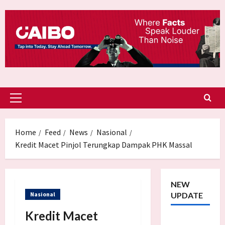
Skip
to
content
Primary
Menu
Home
Feed
News
Nasional
Kredit Macet Pinjol Terungkap Dampak PHK Massal
NEW
Nasional
UPDATE
Kredit Macet
Trump