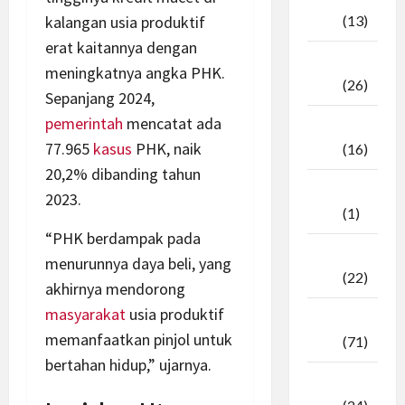
kalangan usia produktif
2025
(13)
erat kaitannya dengan
September
meningkatnya angka PHK.
2025
(26)
Sepanjang 2024,
pemerintah
mencatat ada
Agustus
77.965
kasus
PHK, naik
2025
(16)
20,2% dibanding tahun
Juli
2023.
2025
(1)
“PHK berdampak pada
April
menurunnya daya beli, yang
2025
(22)
akhirnya mendorong
masyarakat
usia produktif
Maret
memanfaatkan pinjol untuk
2025
(71)
bertahan hidup,” ujarnya.
Februari