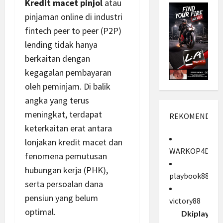
Kredit macet pinjol
atau
pinjaman online di industri
fintech peer to peer (P2P)
lending tidak hanya
berkaitan dengan
kegagalan pembayaran
oleh peminjam. Di balik
angka yang terus
meningkat, terdapat
REKOMENDASI
keterkaitan erat antara
lonjakan kredit macet dan
WARKOP4D
fenomena pemutusan
hubungan kerja (PHK),
playbook88
serta persoalan dana
pensiun yang belum
victory88
optimal.
Dkiplay88