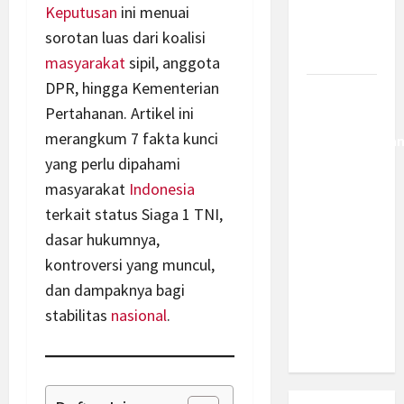
Berantas
Keputusan
ini menuai
Kejahatan
sorotan luas dari koalisi
Korporasi
masyarakat
sipil, anggota
DPR, hingga Kementerian
Anggaran
Pertahanan. Artikel ini
MBG 2027
merangkum 7 fakta kunci
Diproyeksika
yang perlu dipahami
Turun Jadi
Rp174
masyarakat
Indonesia
Triliun,
terkait status Siaga 1 TNI,
Apakah
dasar hukumnya,
Program
kontroversi yang muncul,
Makan
dan dampaknya bagi
Bergizi
stabilitas
nasional
.
Gratis
Dikurangi?