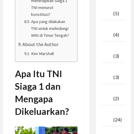
menetapkan Siaga 1
April
TNI menurut
2026
(5)
konstitusi?
Apa yang dilakukan
Maret
TNI untuk melindungi
2026
(4)
WNI di Timur Tengah?
About the Author
Februari
Kim Marshall
2026
(3)
Januari
Apa Itu TNI
2026
(3)
Siaga 1 dan
Desember
Mengapa
2025
(2)
Dikeluarkan?
November
2025
(24)
Oktober