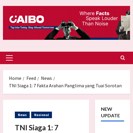
Skip
to
content
Primary
Menu
Home
Feed
News
TNI Siaga 1: 7 Fakta Arahan Panglima yang Tuai Sorotan
NEW
News
Nasional
UPDATE
TNI Siaga 1: 7
Trump