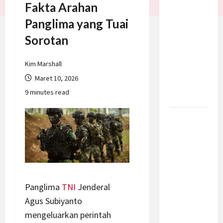
Fakta Arahan
Batalkan
Panglima yang Tuai
Serangan
ke Iran,
Sorotan
Negosiasi
Dimulai
Kim Marshall
Bahas
Maret 10, 2026
Selat
9 minutes read
Hormuz
Prabowo
Berikan
Anggaran
Lebih
untuk
BNN, Apa
Panglima
TNI
Jenderal
Strateginya
Agus Subiyanto
dan
mengeluarkan perintah
Bagaimana