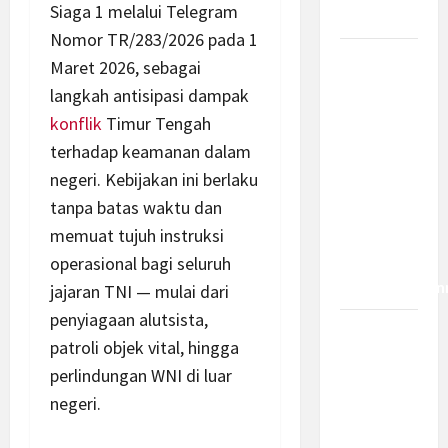
Siaga 1 melalui Telegram
Dampaknya?
Nomor TR/283/2026 pada 1
Insentif
Maret 2026, sebagai
PPh 0
langkah antisipasi dampak
Persen
konflik
Timur Tengah
hingga 50
terhadap keamanan dalam
Tahun di
negeri. Kebijakan ini berlaku
PFII, Apa
tanpa batas waktu dan
Tujuan
memuat tujuh instruksi
dan Siapa
operasional bagi seluruh
yang Bisa
Mendapatkan
jajaran TNI — mulai dari
penyiagaan alutsista,
Bamsoet:
patroli objek vital, hingga
Pasal 45-
perlindungan WNI di luar
49 KUHP
negeri.
Jadi
Kemajuan