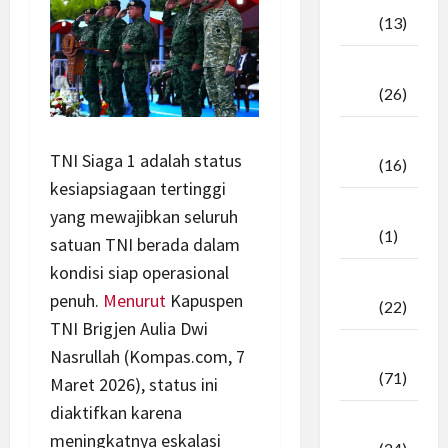
2025
(13)
September
2025
(26)
Agustus
TNI Siaga 1 adalah status
2025
(16)
kesiapsiagaan tertinggi
Juli
yang mewajibkan seluruh
2025
(1)
satuan TNI berada dalam
kondisi siap operasional
April
penuh.
Menurut
Kapuspen
2025
(22)
TNI Brigjen Aulia Dwi
Maret
Nasrullah (Kompas.com, 7
2025
(71)
Maret 2026), status ini
diaktifkan karena
Februari
meningkatnya eskalasi