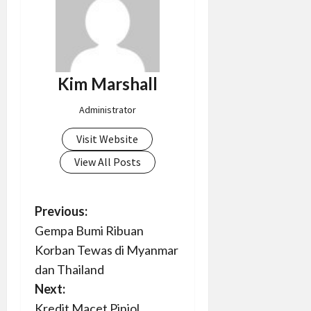
Kim Marshall
Administrator
Visit Website
View All Posts
P
Previous:
Gempa Bumi Ribuan
o
Korban Tewas di Myanmar
s
dan Thailand
Next:
t
Kredit Macet Pinjol