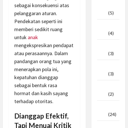
sebagai konsekuensi atas
April
2026
(5)
pelanggaran aturan.
Pendekatan seperti ini
Maret
memberi sedikit ruang
2026
(4)
untuk
anak
mengekspresikan pendapat
Februari
atau perasaannya. Dalam
2026
(3)
pandangan orang tua yang
Januari
menerapkan pola ini,
2026
(3)
kepatuhan dianggap
sebagai bentuk rasa
Desember
hormat dan kasih sayang
2025
(2)
terhadap otoritas.
November
2025
(24)
Dianggap Efektif,
Tapi Menuai Kritik
Oktober