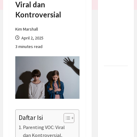
Viral dan
Batalkan
Kontroversial
Serangan
ke Iran,
Negosiasi
Kim Marshall
Dimulai
April 2, 2025
Bahas
3 minutes read
Selat
Hormuz
Prabowo
Berikan
Anggaran
Lebih
untuk
BNN, Apa
Daftar Isi
Strateginya
dan
Parenting VOC: Viral
Bagaimana
dan Kontroversial,