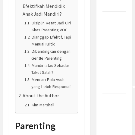
Dampaknya?
Efektifkah Mendidik
Anak Jadi Mandiri?
Insentif
Disiplin Ketat Jadi Ciri
PPh 0
Khas Parenting VOC
Persen
Dianggap Efektif, Tapi
hingga 50
Menuai Kritik
Tahun di
Dibandingkan dengan
PFII, Apa
Gentle Parenting
Tujuan
Mandiri atau Sekadar
dan Siapa
Takut Salah?
yang Bisa
Mencari Pola Asuh
Mendapatkan
yang Lebih Responsif
About the Author
Bamsoet:
Kim Marshall
Pasal 45-
49 KUHP
Jadi
Parenting
Kemajuan