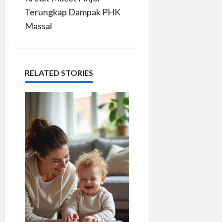
n
Terungkap Dampak PHK
Massal
a
v
RELATED STORIES
i
g
a
t
i
o
n