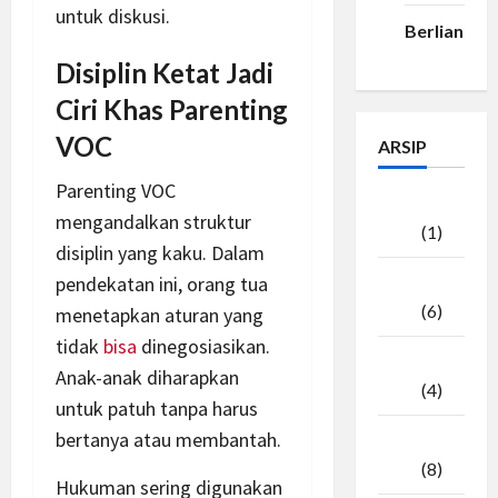
untuk diskusi.
Berlian33
Disiplin Ketat Jadi
Ciri Khas Parenting
VOC
ARSIP
Parenting VOC
Agustus
mengandalkan struktur
2026
(1)
disiplin yang kaku. Dalam
pendekatan ini, orang tua
Juli
2026
(6)
menetapkan aturan yang
tidak
bisa
dinegosiasikan.
Juni
Anak-anak diharapkan
2026
(4)
untuk patuh tanpa harus
bertanya atau membantah.
Mei
2026
(8)
Hukuman sering digunakan