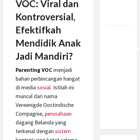
VOC: Viral dan
Berantas
Kejahatan
Kontroversial,
Korporasi
Efektifkah
Anggaran
Mendidik Anak
MBG 2027
Diproyeksika
Jadi Mandiri?
Turun Jadi
Rp174
Parenting VOC
menjadi
Triliun,
bahan perbincangan hangat
Apakah
di media
sosial
. Istilah ini
Program
Makan
muncul dari nama
Bergizi
Vereenigde Oostindische
Gratis
Compagnie,
perusahaan
Dikurangi?
dagang Belanda yang
terkenal dengan
sistem
kontrol yang ketat selama