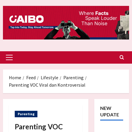
Skip
to
content
Primary
Menu
Home
Feed
Lifestyle
Parenting
Parenting VOC Viral dan Kontroversial
NEW
Parenting
UPDATE
Parenting VOC
Trump