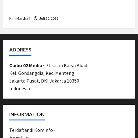
Bamsoet: Pasal 45-49 KUHP Jadi
Kemajuan Berantas Kejahatan Korporasi
Kim Marshall
Juli 20, 2026
ADDRESS
Caibo 02 Media ·
PT Citra Karya Abadi
Kel. Gondangdia, Kec. Menteng
Jakarta Pusat, DKI Jakarta 10350
Indonesia
INFORMATION
Terdaftar di Kominfo ·
UU Pers No. 40/1999
Mengikuti
Pedoman Media Siber