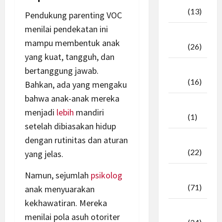
2025
(13)
Pendukung parenting VOC
menilai pendekatan ini
September
mampu membentuk anak
2025
(26)
yang kuat, tangguh, dan
Agustus
bertanggung jawab.
2025
(16)
Bahkan, ada yang mengaku
bahwa anak-anak mereka
Juli
menjadi
lebih
mandiri
2025
(1)
setelah dibiasakan hidup
dengan rutinitas dan aturan
April
2025
(22)
yang jelas.
Namun, sejumlah
psikolog
Maret
2025
(71)
anak menyuarakan
kekhawatiran. Mereka
Februari
menilai pola asuh otoriter