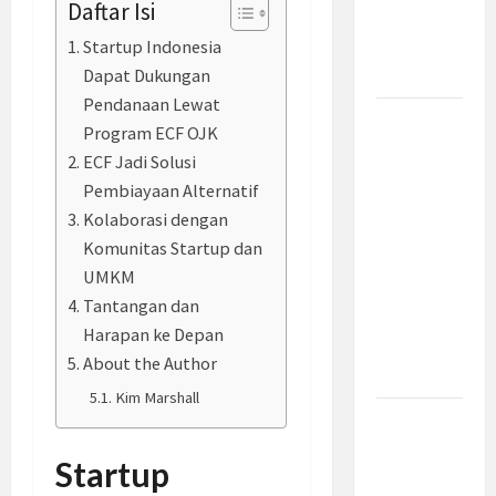
Daftar Isi
Bahas
Selat
Startup Indonesia
Hormuz
Dapat Dukungan
Pendanaan Lewat
Prabowo
Program ECF OJK
Berikan
ECF Jadi Solusi
Anggaran
Pembiayaan Alternatif
Lebih
Kolaborasi dengan
untuk
Komunitas Startup dan
BNN, Apa
UMKM
Strateginya
Tantangan dan
dan
Harapan ke Depan
Bagaimana
About the Author
Dampaknya?
Kim Marshall
Insentif
PPh 0
Startup
Persen