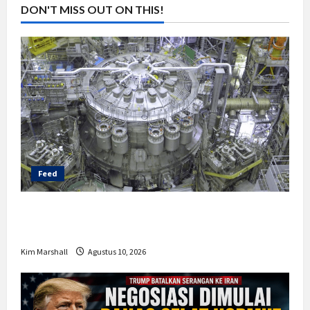
DON'T MISS OUT ON THIS!
g
a
t
i
o
n
Feed
Matahari Buatan China Makin Dekat,
Target Hasilkan Listrik Fusi pada 2030
Kim Marshall
Agustus 10, 2026