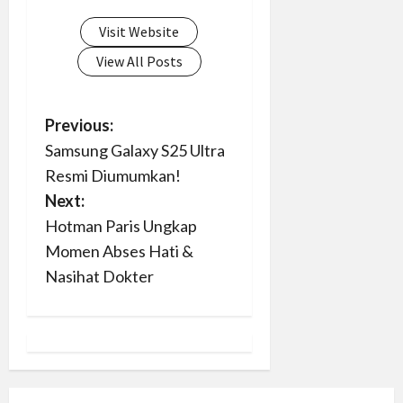
Visit Website
View All Posts
P
Previous:
Samsung Galaxy S25 Ultra
o
Resmi Diumumkan!
s
Next:
Hotman Paris Ungkap
t
Momen Abses Hati &
n
Nasihat Dokter
a
v
i