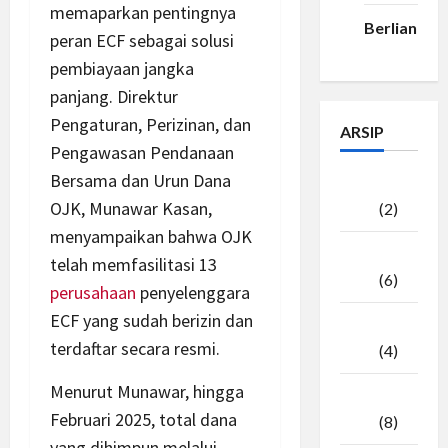
memaparkan pentingnya
Berlian33
peran ECF sebagai solusi
pembiayaan jangka
panjang. Direktur
Pengaturan, Perizinan, dan
ARSIP
Pengawasan Pendanaan
Bersama dan Urun Dana
Agustus
OJK, Munawar Kasan,
2026
(2)
menyampaikan bahwa OJK
Juli
telah memfasilitasi 13
2026
(6)
perusahaan
penyelenggara
ECF yang sudah berizin dan
Juni
terdaftar secara resmi.
2026
(4)
Menurut Munawar, hingga
Mei
Februari 2025, total dana
2026
(8)
yang dihimpun melalui