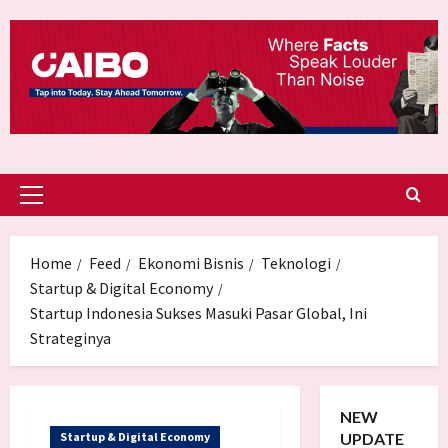
Skip
to
content
Primary
Menu
Home
Feed
Ekonomi Bisnis
Teknologi
Startup & Digital Economy
Startup Indonesia Sukses Masuki Pasar Global, Ini
Strateginya
NEW
Startup & Digital Economy
UPDATE