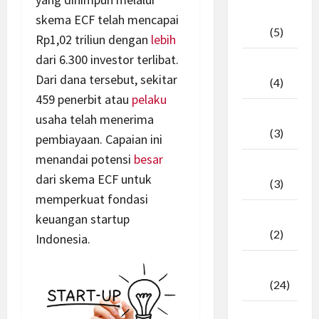
April
skema ECF telah mencapai
2026
(5)
Rp1,02 triliun dengan
lebih
dari 6.300 investor terlibat.
Maret
Dari dana tersebut, sekitar
2026
(4)
459 penerbit atau
pelaku
Februari
usaha telah menerima
2026
(3)
pembiayaan. Capaian ini
menandai potensi
besar
Januari
dari skema ECF untuk
2026
(3)
memperkuat fondasi
Desember
keuangan startup
2025
(2)
Indonesia.
November
2025
(24)
Oktober