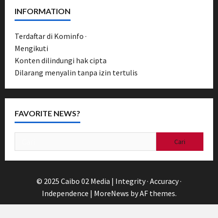
INFORMATION
Terdaftar di Kominfo ·
UU Pers No. 40/1999
Mengikuti
Pedoman Media Siber
Konten dilindungi hak cipta
Dilarang menyalin tanpa izin tertulis
FAVORITE NEWS?
Cari
untuk:
© 2025 Caibo 02 Media | Integrity · Accuracy ·
Independence
|
MoreNews
by AF themes.