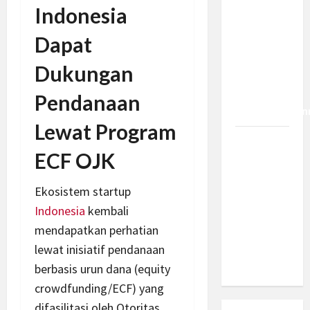
hingga 50
Indonesia
Tahun di
Dapat
PFII, Apa
Tujuan
Dukungan
dan Siapa
yang Bisa
Pendanaan
Mendapatkan
Lewat Program
Bamsoet:
ECF OJK
Pasal 45-
49 KUHP
Ekosistem startup
Jadi
Indonesia
kembali
Kemajuan
Berantas
mendapatkan perhatian
Kejahatan
lewat inisiatif pendanaan
Korporasi
berbasis urun dana (equity
crowdfunding/ECF) yang
difasilitasi oleh Otoritas