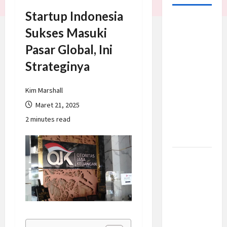
Startup Indonesia
Matahari
Sukses Masuki
Buatan
Pasar Global, Ini
China
Makin
Strateginya
Dekat,
Target
Kim Marshall
Hasilkan
Maret 21, 2025
Listrik
2 minutes read
Fusi pada
2030
Trump
Batalkan
Serangan
ke Iran,
Negosiasi
Dimulai