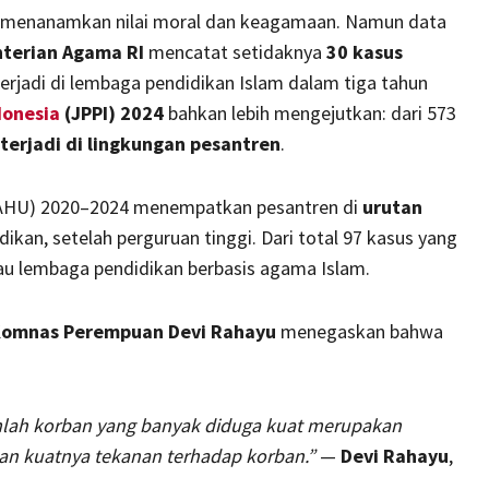
l menanamkan nilai moral dan keagamaan. Namun data
terian Agama RI
mencatat setidaknya
30 kasus
erjadi di lembaga pendidikan Islam dalam tiga tahun
donesia
(JPPI) 2024
bahkan lebih mengejutkan: dari 573
terjadi di lingkungan pesantren
.
AHU) 2020–2024 menempatkan pesantren di
urutan
ikan, setelah perguruan tinggi. Dari total 97 kasus yang
tau lembaga pendidikan berbasis agama Islam.
Komnas Perempuan Devi Rahayu
menegaskan bahwa
mlah korban yang banyak diduga kuat merupakan
an kuatnya tekanan terhadap korban.”
—
Devi Rahayu
,