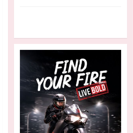
Anggaran MBG 2027 Diproyeksikan Turun
Jadi Rp174 Triliun, Apakah Program Makan
Bergizi Gratis Dikurangi?