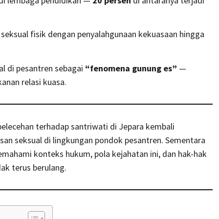
di lembaga pendidikan —
20 persen
di antaranya terjadi
eksual fisik dengan penyalahgunaan kekuasaan hingga
 di pesantren sebagai
“fenomena gunung es”
—
kanan relasi kuasa.
lecehan terhadap santriwati di Jepara kembali
san seksual di lingkungan pondok pesantren. Sementara
memahami konteks hukum, pola kejahatan ini, dan hak-hak
ak terus berulang.