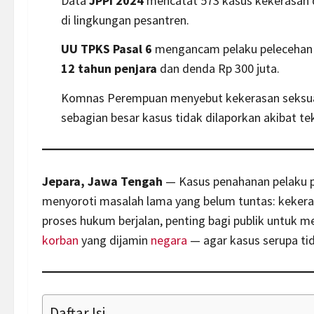
Data
JPPI 2024
mencatat 573
kasus
kekerasan 
di lingkungan
pesantren
.
UU TPKS Pasal 6
mengancam pelaku pelecehan s
12 tahun penjara
dan denda Rp 300 juta.
Komnas Perempuan menyebut kekerasan seksual
sebagian besar kasus tidak dilaporkan akibat te
Jepara, Jawa Tengah
— Kasus penahanan pelaku pe
menyoroti masalah lama yang belum tuntas: kekera
proses hukum berjalan, penting bagi publik untuk 
korban
yang dijamin
negara
— agar kasus serupa tid
Daftar Isi