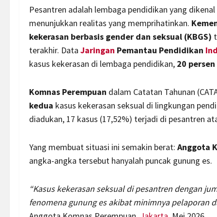
Pesantren adalah lembaga pendidikan yang dikena
menunjukkan realitas yang memprihatinkan.
Kemen
kekerasan berbasis gender dan seksual (KBGS)
t
terakhir. Data
Jaringan
Pemantau Pendidikan
In
kasus kekerasan di lembaga pendidikan,
20 persen 
Komnas Perempuan
dalam Catatan Tahunan (CAT
kedua
kasus kekerasan seksual di lingkungan pendid
diadukan, 17 kasus (17,52%) terjadi di pesantren a
Yang membuat situasi ini semakin berat:
Anggota 
angka-angka tersebut hanyalah puncak gunung es.
“Kasus kekerasan seksual di pesantren dengan ju
fenomena gunung es akibat minimnya pelaporan d
Anggota Komnas Perempuan,
Jakarta
, Mei 2026