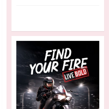
Anggaran MBG 2027 Diproyeksikan Turun
Jadi Rp174 Triliun, Apakah Program Makan
Bergizi Gratis Dikurangi?