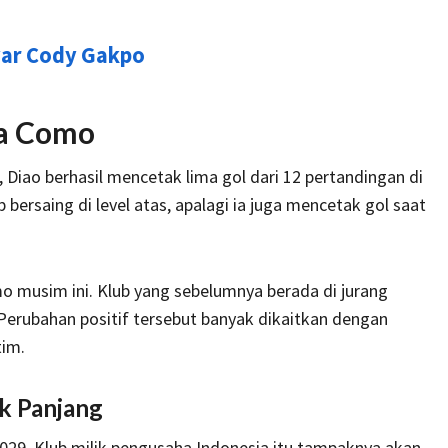
yar Cody Gakpo
a Como
Diao berhasil mencetak lima gol dari 12 pertandingan di
p bersaing di level atas, apalagi ia juga mencetak gol saat
o musim ini. Klub yang sebelumnya berada di jurang
 Perubahan positif tersebut banyak dikaitkan dengan
im.
k Panjang
2029. Klub milik pengusaha Indonesia itu tampaknya akan