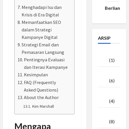
Menghadapi Isu dan
Berlian33
Krisis di Era Digital
Memanfaatkan SEO
dalam Strategi
Kampanye Digital
ARSIP
Strategi Email dan
Pemasaran Langsung
Agustus
Pentingnya Evaluasi
2026
(1)
dan Iterasi Kampanye
Juli
Kesimpulan
2026
(6)
FAQ (Frequently
Asked Questions)
Juni
About the Author
2026
(4)
Kim Marshall
Mei
2026
(8)
Mengapa