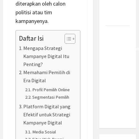
Berantas
diterapkan oleh calon
Kejahatan
politisi atau tim
Korporasi
kampanyenya.
Anggaran
Daftar Isi
MBG 2027
Mengapa Strategi
Diproyeksika
Turun Jadi
Kampanye Digital Itu
Rp174
Penting?
Triliun,
Memahami Pemilih di
Apakah
Era Digital
Program
Profil Pemilih Online
Makan
Segmentasi Pemilih
Bergizi
Platform Digital yang
Gratis
Efektif untuk Strategi
Dikurangi?
Kampanye Digital
Media Sosial