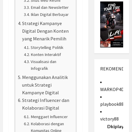
Situs Web Resmi
Email dan Newsletter
Iklan Digital Berbayar
Strategi Kampanye
Digital Dengan Konten
yang Menarik Pemilih
Storytelling Politik
Konten Interaktif
Visualisasi dan
Infografik
REKOMENDASI
Menggunakan Analitik
untuk Strategi
WARKOP4D
Kampanye Digital
Strategi Influencer dan
playbook88
Kolaborasi Digital
Menggaet Influencer
victory88
Kolaborasi dengan
Dkiplay88
Komunitas Online