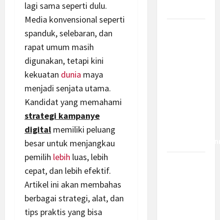
lagi sama seperti dulu.
Dampaknya?
Media konvensional seperti
Insentif
spanduk, selebaran, dan
PPh 0
rapat umum masih
Persen
digunakan, tetapi kini
hingga 50
kekuatan
dunia
maya
Tahun di
menjadi senjata utama.
PFII, Apa
Kandidat yang memahami
Tujuan
strategi kampanye
dan Siapa
yang Bisa
digital
memiliki peluang
Mendapatkan
besar untuk menjangkau
pemilih
lebih
luas, lebih
Bamsoet:
cepat, dan lebih efektif.
Pasal 45-
Artikel ini akan membahas
49 KUHP
berbagai strategi, alat, dan
Jadi
tips praktis yang bisa
Kemajuan