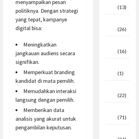
menyampaikan pesan
2025
(13)
politiknya. Dengan strategi
yang tepat, kampanye
September
digital bisa:
2025
(26)
Agustus
Meningkatkan
2025
(16)
jangkauan audiens secara
signifikan.
Juli
Memperkuat branding
2025
(1)
kandidat di mata pemilih.
April
Memudahkan interaksi
2025
(22)
langsung
dengan pemilih.
Memberikan
data
Maret
2025
(71)
analisis yang akurat untuk
pengambilan
keputusan
.
Februari