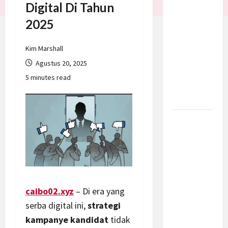
Digital Di Tahun
Batalkan
2025
Serangan
ke Iran,
Negosiasi
Kim Marshall
Dimulai
Agustus 20, 2025
Bahas
5 minutes read
Selat
Hormuz
Prabowo
Berikan
Anggaran
Lebih
untuk
BNN, Apa
caibo02.xyz
– Di era yang
Strateginya
serba digital ini,
strategi
dan
kampanye kandidat
tidak
Bagaimana