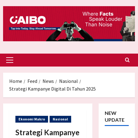
Skip
to
content
Primary
Menu
Home
Feed
News
Nasional
Strategi Kampanye Digital Di Tahun 2025
NEW
Ekonomi Makro
Nasional
UPDATE
Strategi Kampanye
Trump