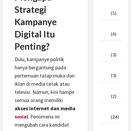
April
Strategi
2026
(5)
Kampanye
Maret
Digital Itu
2026
(4)
Penting?
Februari
2026
(3)
Dulu, kampanye politik
hanya bergantung pada
Januari
pertemuan tatap muka dan
2026
(3)
iklan di media cetak atau
Desember
televisi. Namun, kini hampir
2025
(2)
semua orang memiliki
akses internet dan media
November
sosial
. Fenomena ini
2025
(24)
mengubah cara kandidat
Oktober