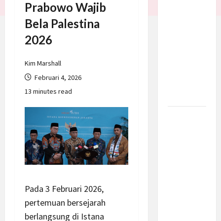
Prabowo Wajib
Batalkan
Bela Palestina
Serangan
ke Iran,
2026
Negosiasi
Dimulai
Kim Marshall
Bahas
Februari 4, 2026
Selat
13 minutes read
Hormuz
Prabowo
Berikan
Anggaran
Lebih
untuk
BNN, Apa
Pada 3 Februari 2026,
Strateginya
pertemuan bersejarah
dan
berlangsung di Istana
Bagaimana