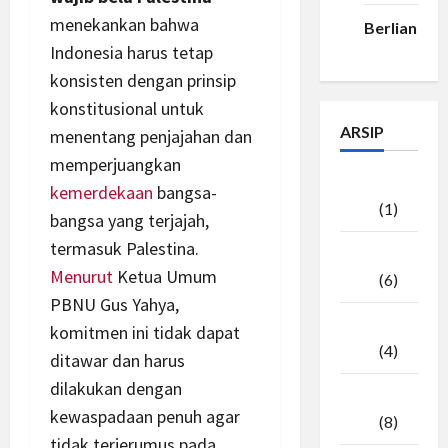
menekankan bahwa
Berlian33
Indonesia harus tetap
konsisten dengan prinsip
konstitusional untuk
ARSIP
menentang penjajahan dan
memperjuangkan
Agustus
kemerdekaan
bangsa-
2026
(1)
bangsa yang terjajah,
termasuk Palestina.
Juli
Menurut
Ketua Umum
2026
(6)
PBNU Gus Yahya,
Juni
komitmen ini tidak dapat
2026
(4)
ditawar dan harus
dilakukan dengan
Mei
kewaspadaan penuh agar
2026
(8)
tidak terjerumus pada