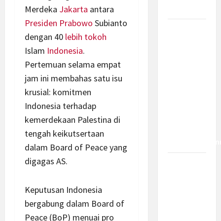
Dampaknya?
Merdeka
Jakarta
antara
Presiden
Prabowo
Subianto
Insentif
dengan 40
lebih
tokoh
PPh 0
Islam
Indonesia
.
Persen
Pertemuan selama empat
hingga 50
jam ini membahas satu isu
Tahun di
krusial: komitmen
PFII, Apa
Tujuan
Indonesia terhadap
dan Siapa
kemerdekaan Palestina di
yang Bisa
tengah keikutsertaan
Mendapatkan
dalam Board of Peace yang
digagas AS.
Bamsoet:
Pasal 45-
49 KUHP
Keputusan Indonesia
Jadi
bergabung dalam Board of
Kemajuan
Peace (BoP) menuai pro