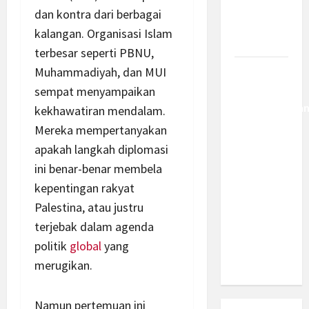
Berantas
dan kontra dari berbagai
Kejahatan
kalangan. Organisasi Islam
Korporasi
terbesar seperti PBNU,
Muhammadiyah, dan MUI
Anggaran
MBG 2027
sempat menyampaikan
Diproyeksika
kekhawatiran mendalam.
Turun Jadi
Mereka mempertanyakan
Rp174
apakah langkah diplomasi
Triliun,
ini benar-benar membela
Apakah
kepentingan rakyat
Program
Palestina, atau justru
Makan
terjebak dalam agenda
Bergizi
politik
global
yang
Gratis
Dikurangi?
merugikan.
Namun pertemuan ini