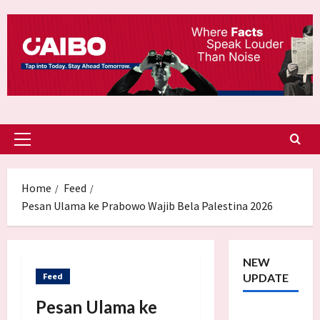
Skip
to
content
Primary
Menu
Home
Feed
Pesan Ulama ke Prabowo Wajib Bela Palestina 2026
NEW
Feed
UPDATE
Pesan Ulama ke
Trump