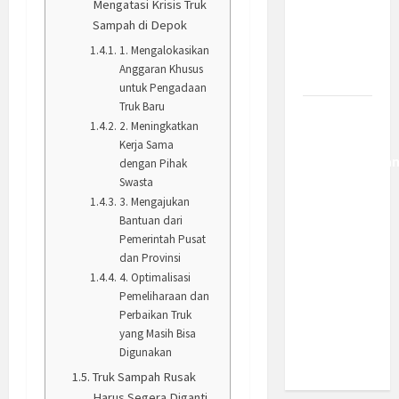
Mengatasi Krisis Truk
Kemajuan
Sampah di Depok
Berantas
1. Mengalokasikan
Kejahatan
Anggaran Khusus
Korporasi
untuk Pengadaan
Truk Baru
Anggaran
2. Meningkatkan
MBG 2027
Kerja Sama
Diproyeksika
dengan Pihak
Swasta
Turun Jadi
3. Mengajukan
Rp174
Bantuan dari
Triliun,
Pemerintah Pusat
Apakah
dan Provinsi
Program
4. Optimalisasi
Makan
Pemeliharaan dan
Perbaikan Truk
Bergizi
yang Masih Bisa
Gratis
Digunakan
Dikurangi?
Truk Sampah Rusak
Harus Segera Diganti