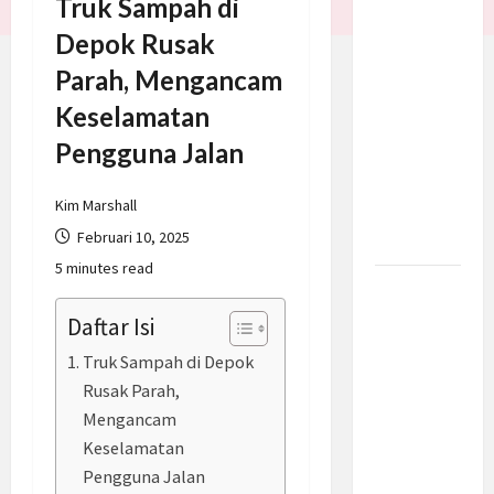
Truk Sampah di
Trump
Depok Rusak
Batalkan
Parah, Mengancam
Serangan
ke Iran,
Keselamatan
Negosiasi
Pengguna Jalan
Dimulai
Bahas
Kim Marshall
Selat
Februari 10, 2025
Hormuz
5 minutes read
Prabowo
Berikan
Daftar Isi
Anggaran
Truk Sampah di Depok
Lebih
Rusak Parah,
untuk
Mengancam
BNN, Apa
Keselamatan
Strateginya
Pengguna Jalan
dan