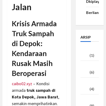
Dkiplay88
Jalan
Berlian33
Krisis Armada
Truk Sampah
ARSIP
di Depok:
Agustus
Kendaraan
2026
(1)
Rusak Masih
Juli
Beroperasi
2026
(6)
Juni
caibo02.xyz
– Kondisi
2026
(4)
armada
truk sampah di
Kota Depok, Jawa Barat
,
Mei
semakin memprihatinkan.
2026
(8)