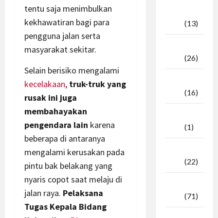
tentu saja menimbulkan
Oktober
kekhawatiran bagi para
2025
(13)
pengguna jalan serta
September
masyarakat sekitar.
2025
(26)
Selain berisiko mengalami
Agustus
kecelakaan
,
truk-truk yang
2025
(16)
rusak ini juga
membahayakan
Juli
pengendara lain
karena
2025
(1)
beberapa di antaranya
April
mengalami kerusakan pada
2025
(22)
pintu bak belakang yang
nyaris copot saat melaju di
Maret
jalan raya.
Pelaksana
2025
(71)
Tugas Kepala Bidang