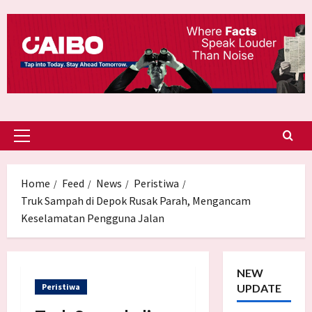
Skip
to
content
Primary
Menu
Home
Feed
News
Peristiwa
Truk Sampah di Depok Rusak Parah, Mengancam
Keselamatan Pengguna Jalan
NEW
Peristiwa
UPDATE