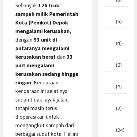
Sebanyak
126 truk
sampah milik Pemerintah
April
2026
(5)
Kota (Pemkot) Depok
mengalami kerusakan
,
Maret
dengan
93 unit di
2026
(4)
antaranya mengalami
kerusakan berat
dan
33
Februari
unit mengalami
2026
(3)
kerusakan sedang hingga
Januari
ringan
. Kendaraan-
2026
(3)
kendaraan ini sejatinya
sudah tidak layak jalan,
Desember
tetapi masih terus
2025
(2)
dioperasikan untuk
November
mengangkut sampah dari
2025
(24)
berbagai sudut kota. Hal ini