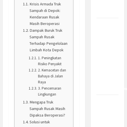
Krisis Armada Truk
Bagaimana
Sampah di Depok:
Dampaknya?
Kendaraan Rusak
Masih Beroperasi
Insentif
Dampak Buruk Truk
PPh 0
Sampah Rusak
Persen
Terhadap Pengelolaan
hingga 50
Limbah Kota Depok
Tahun di
1. Peningkatan
PFII, Apa
Risiko Penyakit
Tujuan
2. Kemacetan dan
dan Siapa
Bahaya di Jalan
yang Bisa
Raya
Mendapatkan
3. Pencemaran
Lingkungan
Bamsoet:
Mengapa Truk
Pasal 45-
Sampah Rusak Masih
Dipaksa Beroperasi?
49 KUHP
Solusi untuk
Jadi