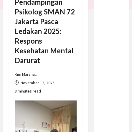
Pendampingan
Trump
Psikolog SMAN 72
Batalkan
Jakarta Pasca
Serangan
ke Iran,
Ledakan 2025:
Negosiasi
Respons
Dimulai
Kesehatan Mental
Bahas
Selat
Darurat
Hormuz
Kim Marshall
Prabowo
November 12, 2025
Berikan
8 minutes read
Anggaran
Lebih
untuk
BNN, Apa
Strateginya
dan