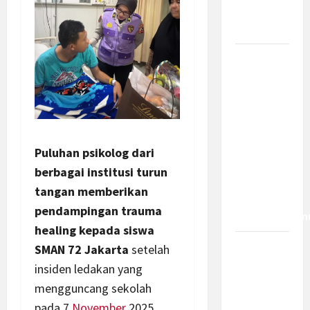
Bagaimana
Dampaknya?
Insentif
PPh 0
Persen
hingga 50
Tahun di
PFII, Apa
Puluhan psikolog dari
Tujuan
berbagai institusi turun
dan Siapa
tangan memberikan
yang Bisa
pendampingan trauma
Mendapatkan
healing kepada siswa
Bamsoet:
SMAN 72 Jakarta
setelah
Pasal 45-
insiden ledakan yang
49 KUHP
mengguncang sekolah
Jadi
pada 7
November
2025.