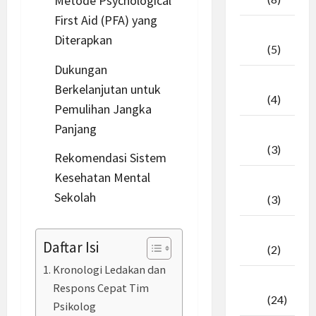
Metode Psychological
First Aid (PFA) yang
April
Diterapkan
2026
(5)
Dukungan
Maret
Berkelanjutan untuk
2026
(4)
Pemulihan Jangka
Panjang
Februari
2026
(3)
Rekomendasi Sistem
Kesehatan Mental
Januari
Sekolah
2026
(3)
Desember
Daftar Isi
2025
(2)
Kronologi Ledakan dan
November
Respons Cepat Tim
2025
(24)
Psikolog