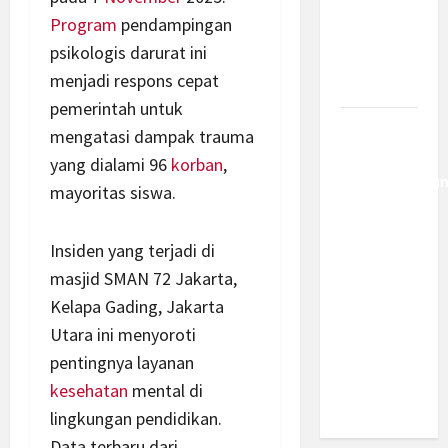
Kemajuan
Program
pendampingan
Berantas
psikologis darurat ini
Kejahatan
menjadi respons cepat
Korporasi
pemerintah untuk
Anggaran
mengatasi dampak trauma
MBG 2027
yang dialami 96
korban
,
Diproyeksika
mayoritas siswa.
Turun Jadi
Rp174
Insiden yang terjadi di
Triliun,
masjid SMAN 72 Jakarta,
Apakah
Kelapa Gading, Jakarta
Program
Makan
Utara ini menyoroti
Bergizi
pentingnya layanan
Gratis
kesehatan
mental di
Dikurangi?
lingkungan pendidikan.
Data terbaru dari