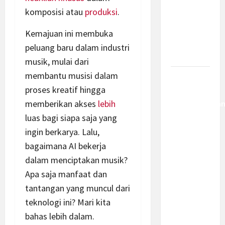
Jadi
komposisi atau
produksi
.
Kemajuan
Berantas
Kemajuan ini membuka
Kejahatan
peluang baru dalam industri
Korporasi
musik, mulai dari
membantu musisi dalam
Anggaran
proses kreatif hingga
MBG 2027
memberikan akses
lebih
Diproyeksika
Turun Jadi
luas bagi siapa saja yang
Rp174
ingin berkarya. Lalu,
Triliun,
bagaimana AI bekerja
Apakah
dalam menciptakan musik?
Program
Apa saja manfaat dan
Makan
tantangan yang muncul dari
Bergizi
teknologi ini? Mari kita
Gratis
bahas lebih dalam.
Dikurangi?