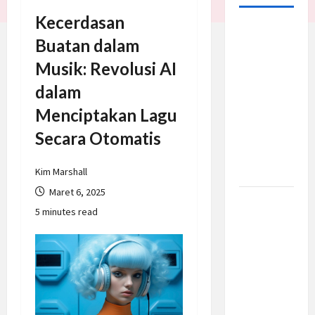
Kecerdasan
Trump
Buatan dalam
Batalkan
Musik: Revolusi AI
Serangan
ke Iran,
dalam
Negosiasi
Menciptakan Lagu
Dimulai
Secara Otomatis
Bahas
Selat
Hormuz
Kim Marshall
Maret 6, 2025
Prabowo
5 minutes read
Berikan
Anggaran
Lebih
untuk
BNN, Apa
Strateginya