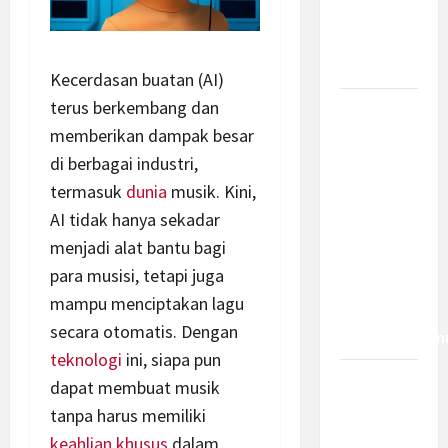
dan
Bagaimana
Dampaknya?
Kecerdasan buatan (AI)
terus berkembang dan
Insentif
memberikan dampak besar
PPh 0
Persen
di berbagai industri,
hingga 50
termasuk
dunia
musik. Kini,
Tahun di
AI tidak hanya sekadar
PFII, Apa
menjadi alat bantu bagi
Tujuan
para musisi, tetapi juga
dan Siapa
mampu menciptakan lagu
yang Bisa
secara otomatis. Dengan
Mendapatkan
teknologi
ini, siapa pun
Bamsoet:
dapat membuat musik
Pasal 45-
tanpa harus memiliki
49 KUHP
keahlian khusus
dalam