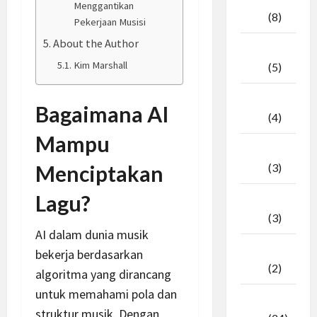
Menggantikan
2026
(8)
Pekerjaan Musisi
About the Author
April
Kim Marshall
2026
(5)
Maret
Bagaimana AI
2026
(4)
Mampu
Februari
2026
(3)
Menciptakan
Lagu?
Januari
2026
(3)
AI dalam dunia musik
Desember
bekerja berdasarkan
2025
(2)
algoritma yang dirancang
untuk memahami pola dan
November
struktur musik. Dengan