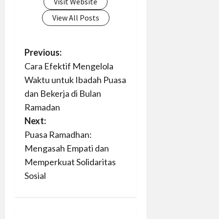
Visit Website
View All Posts
P
Previous:
Cara Efektif Mengelola
o
Waktu untuk Ibadah Puasa
s
dan Bekerja di Bulan
Ramadan
t
Next:
n
Puasa Ramadhan:
Mengasah Empati dan
a
Memperkuat Solidaritas
v
Sosial
i