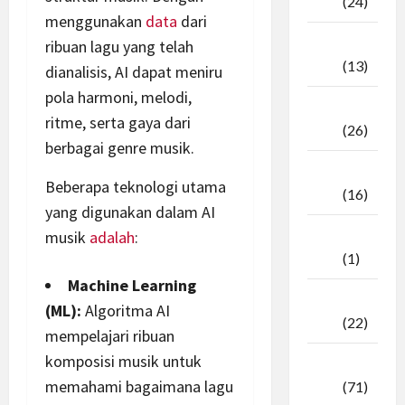
2025
(24)
menggunakan
data
dari
Oktober
ribuan lagu yang telah
2025
(13)
dianalisis, AI dapat meniru
pola harmoni, melodi,
September
ritme, serta gaya dari
2025
(26)
berbagai genre musik.
Agustus
Beberapa teknologi utama
2025
(16)
yang digunakan dalam AI
Juli
musik
adalah
:
2025
(1)
Machine Learning
April
(ML):
Algoritma AI
2025
(22)
mempelajari ribuan
komposisi musik untuk
Maret
memahami bagaimana lagu
2025
(71)