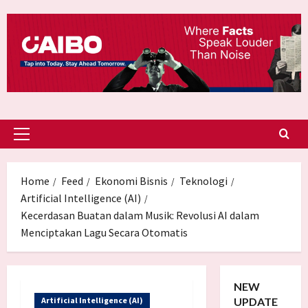
Skip
to
content
Primary
Menu
Home
Feed
Ekonomi Bisnis
Teknologi
Artificial Intelligence (AI)
Kecerdasan Buatan dalam Musik: Revolusi AI dalam
Menciptakan Lagu Secara Otomatis
NEW
Artificial Intelligence (AI)
UPDATE