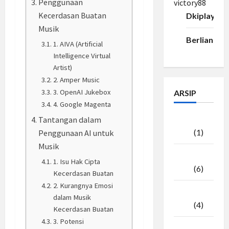
Penggunaan
victory88
Kecerdasan Buatan
Dkiplay88
Musik
Berlian33
1. AIVA (Artificial
Intelligence Virtual
Artist)
2. Amper Music
3. OpenAI Jukebox
ARSIP
4. Google Magenta
Agustus
Tantangan dalam
2026
(1)
Penggunaan AI untuk
Musik
Juli
1. Isu Hak Cipta
2026
(6)
Kecerdasan Buatan
2. Kurangnya Emosi
Juni
dalam Musik
2026
(4)
Kecerdasan Buatan
3. Potensi
Mei