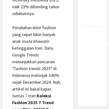
Kemajuan
naik 23% dibanding tahun
Berantas
sebelumnya.
Kejahatan
Korporasi
Perubahan iklim fashion
Anggaran
yang cepat bikin banyak
MBG 2027
anak muda khawatir
Diproyeksika
ketinggalan tren. Data
Turun Jadi
Google Trends
Rp174
menunjukkan pencarian
Triliun,
“fashion trends 2025” di
Apakah
Program
Indonesia melonjak 340%
Makan
sejak Desember 2024. Nah,
Bergizi
artikel ini bakal kupas
Gratis
tuntas 7 tren
Koleksi
Dikurangi?
Fashion 2025 7 Trend