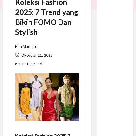
Koleksi Fashion
Trump
2025: 7 Trend yang
Batalkan
Bikin FOMO Dan
Serangan
ke Iran,
Stylish
Negosiasi
Dimulai
Kim Marshall
Bahas
Oktober 21, 2025
Selat
6 minutes read
Hormuz
Prabowo
Berikan
Anggaran
Lebih
untuk
BNN, Apa
Strateginya
dan
Koleksi Fashion 2025 7