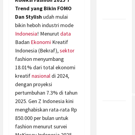
Bagaimana
Trend yang Bikin FOMO
Dampaknya?
Dan Stylish
udah mulai
bikin heboh industri mode
Insentif
Indonesia
! Menurut
data
PPh 0
Persen
Badan
Ekonomi
Kreatif
hingga 50
Indonesia (Bekraf),
sektor
Tahun di
fashion menyumbang
PFII, Apa
18.01% dari total ekonomi
Tujuan
kreatif
nasional
di 2024,
dan Siapa
dengan proyeksi
yang Bisa
pertumbuhan 7.3% di tahun
Mendapatkan
2025. Gen Z Indonesia kini
Bamsoet:
menghabiskan rata-rata Rp
Pasal 45-
850.000 per bulan untuk
49 KUHP
fashion menurut survei
Jadi
McKinsey Indonesia 2025,