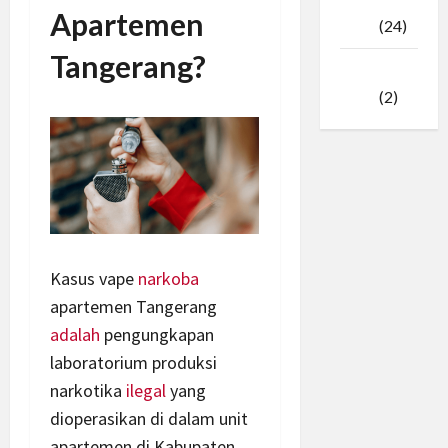
Februari
Apartemen
2025
(24)
Tangerang?
Januari
2025
(2)
Kasus vape
narkoba
apartemen Tangerang
adalah
pengungkapan
laboratorium produksi
narkotika
ilegal
yang
dioperasikan di dalam unit
apartemen di Kabupaten