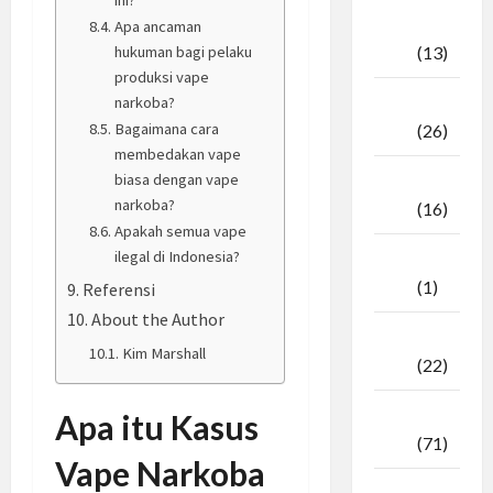
Oktober
Apa ancaman
hukuman bagi pelaku
2025
(13)
produksi vape
narkoba?
September
Bagaimana cara
2025
(26)
membedakan vape
biasa dengan vape
Agustus
narkoba?
2025
(16)
Apakah semua vape
ilegal di Indonesia?
Juli
2025
(1)
Referensi
About the Author
April
Kim Marshall
2025
(22)
Maret
Apa itu Kasus
2025
(71)
Vape Narkoba