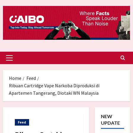
Skip
to
content
Primary
Menu
Home
Feed
Ribuan Cartridge Vape Narkoba Diproduksi di
Apartemen Tangerang, Diotaki WN Malaysia
NEW
Feed
UPDATE