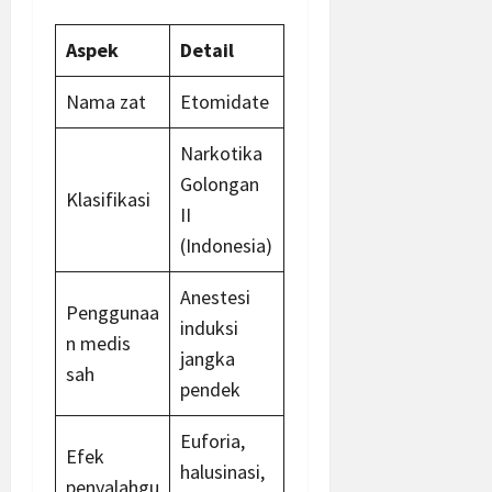
Aspek
Detail
Nama zat
Etomidate
Narkotika
Golongan
Klasifikasi
II
(Indonesia)
Anestesi
Penggunaa
induksi
n medis
jangka
sah
pendek
Euforia,
Efek
halusinasi,
penyalahgu