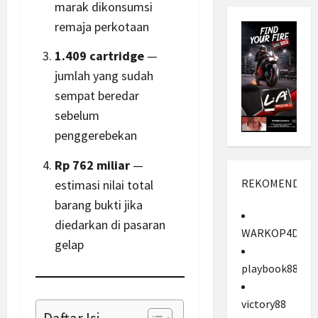
marak dikonsumsi
remaja perkotaan
1.409 cartridge
—
jumlah yang sudah
sempat beredar
sebelum
penggerebekan
Rp 762 miliar
—
REKOMENDASI
estimasi nilai total
barang bukti jika
diedarkan di pasaran
WARKOP4D
gelap
playbook88
victory88