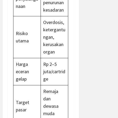
penurunan
naan
kesadaran
Overdosis,
ketergantu
Risiko
ngan,
utama
kerusakan
organ
Harga
Rp 2–5
eceran
juta/cartrid
gelap
ge
Remaja
dan
Target
dewasa
pasar
muda