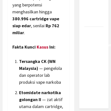
Kemajuan
yang berpotensi
Berantas
menghasilkan hingga
Kejahatan
380.996 cartridge vape
Korporasi
siap edar
, senilai
Rp 762
miliar
.
Anggaran
MBG 2027
Diproyeksika
Fakta Kunci
Kasus
Ini:
Turun Jadi
Rp174
Tersangka CK (WN
Triliun,
Malaysia)
— pengelola
Apakah
dan operator lab
Program
produksi vape narkoba
Makan
Bergizi
Etomidate
narkotika
Gratis
golongan II
— zat aktif
Dikurangi?
utama dalam cartridge,