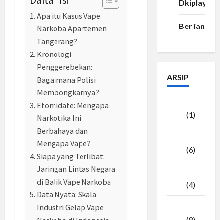
Daftar Isi
Dkiplay88
Apa itu Kasus Vape
Berlian33
Narkoba Apartemen
Tangerang?
Kronologi
Penggerebekan:
ARSIP
Bagaimana Polisi
Membongkarnya?
Agustus
Etomidate: Mengapa
2026
(1)
Narkotika Ini
Berbahaya dan
Juli
Mengapa Vape?
2026
(6)
Siapa yang Terlibat:
Jaringan Lintas Negara
Juni
di Balik Vape Narkoba
2026
(4)
Data Nyata: Skala
Industri Gelap Vape
Mei
2026
(8)
Narkoba di Indonesia