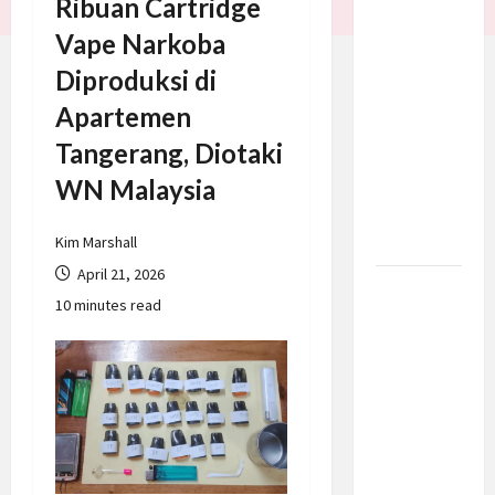
Ribuan Cartridge
Trump
Vape Narkoba
Batalkan
Diproduksi di
Serangan
ke Iran,
Apartemen
Negosiasi
Tangerang, Diotaki
Dimulai
WN Malaysia
Bahas
Selat
Hormuz
Kim Marshall
April 21, 2026
Prabowo
10 minutes read
Berikan
Anggaran
Lebih
untuk
BNN, Apa
Strateginya
dan