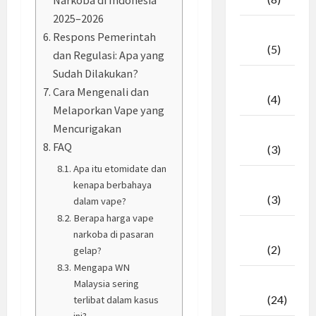
2025–2026
April
Respons Pemerintah
2026
(5)
dan Regulasi: Apa yang
Sudah Dilakukan?
Maret
Cara Mengenali dan
2026
(4)
Melaporkan Vape yang
Mencurigakan
Februari
FAQ
2026
(3)
Apa itu etomidate dan
Januari
kenapa berbahaya
2026
(3)
dalam vape?
Berapa harga vape
Desember
narkoba di pasaran
2025
(2)
gelap?
Mengapa WN
November
Malaysia sering
2025
(24)
terlibat dalam kasus
ini?