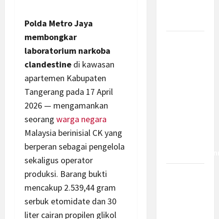
Bagaimana
Dampaknya?
Polda Metro Jaya
membongkar
Insentif
laboratorium narkoba
PPh 0
clandestine
di kawasan
Persen
apartemen Kabupaten
hingga 50
Tangerang pada 17 April
Tahun di
PFII, Apa
2026 — mengamankan
Tujuan
seorang
warga
negara
dan Siapa
Malaysia berinisial CK yang
yang Bisa
berperan sebagai pengelola
Mendapatkan
sekaligus operator
produksi. Barang bukti
Bamsoet:
mencakup 2.539,44 gram
Pasal 45-
49 KUHP
serbuk etomidate dan 30
Jadi
liter cairan propilen glikol