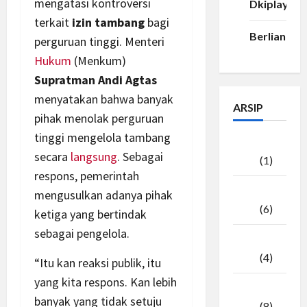
mengatasi kontroversi
Dkiplay88
terkait
izin tambang
bagi
Berlian33
perguruan tinggi. Menteri
Hukum
(Menkum)
Supratman Andi Agtas
menyatakan bahwa banyak
ARSIP
pihak menolak perguruan
tinggi mengelola tambang
Agustus
secara
langsung
. Sebagai
2026
(1)
respons, pemerintah
Juli
mengusulkan adanya pihak
2026
(6)
ketiga yang bertindak
sebagai pengelola.
Juni
2026
(4)
“Itu kan reaksi publik, itu
yang kita respons. Kan lebih
Mei
banyak yang tidak setuju
2026
(8)