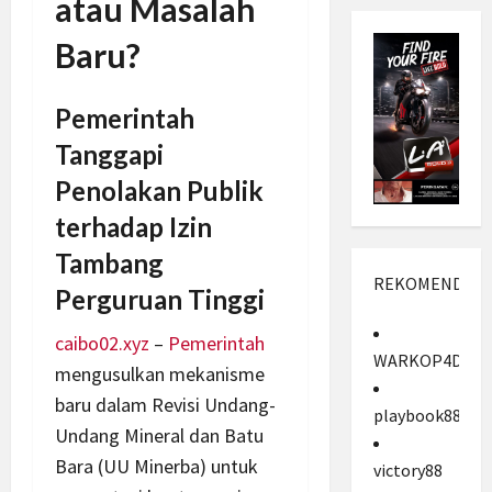
atau Masalah
Baru?
Pemerintah
Tanggapi
Penolakan Publik
terhadap Izin
Tambang
REKOMENDASI
Perguruan Tinggi
caibo02.xyz
–
Pemerintah
WARKOP4D
mengusulkan mekanisme
baru dalam Revisi Undang-
playbook88
Undang Mineral dan Batu
Bara (UU Minerba) untuk
victory88