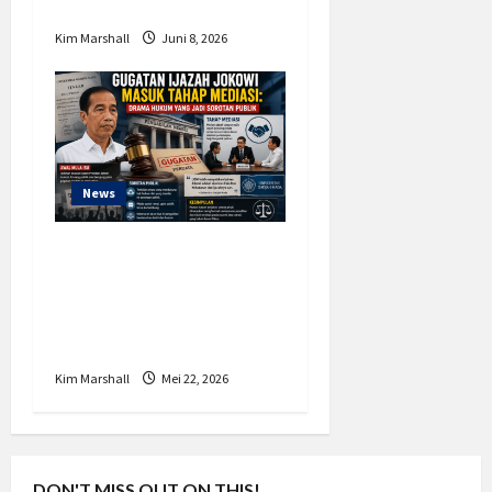
ETLE
Kim Marshall
Juni 8, 2026
News
Drama Hukum yang
Jadi Sorotan Publik,
Gugatan Ijazah Jokowi
Masuk Tahap Mediasi?
Kim Marshall
Mei 22, 2026
DON'T MISS OUT ON THIS!