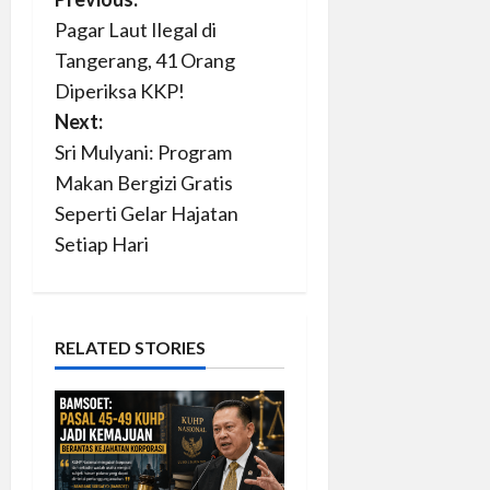
P
Pagar Laut Ilegal di
o
Tangerang, 41 Orang
s
Diperiksa KKP!
Next:
t
Sri Mulyani: Program
n
Makan Bergizi Gratis
Seperti Gelar Hajatan
a
Setiap Hari
v
i
RELATED STORIES
g
a
t