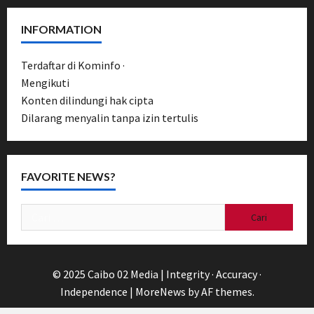
INFORMATION
Terdaftar di Kominfo ·
UU Pers No. 40/1999
Mengikuti
Pedoman Media Siber
Konten dilindungi hak cipta
Dilarang menyalin tanpa izin tertulis
FAVORITE NEWS?
Cari
untuk:
© 2025 Caibo 02 Media | Integrity · Accuracy ·
Independence
|
MoreNews
by AF themes.