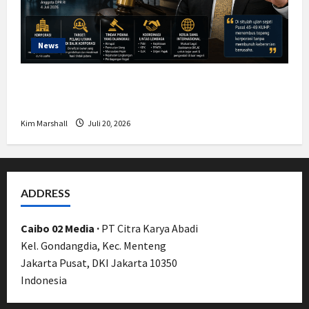
News
Bamsoet: Pasal 45-49 KUHP Jadi
Kemajuan Berantas Kejahatan Korporasi
Kim Marshall
Juli 20, 2026
ADDRESS
Caibo 02 Media ·
PT Citra Karya Abadi
Kel. Gondangdia, Kec. Menteng
Jakarta Pusat, DKI Jakarta 10350
Indonesia