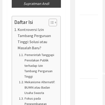
Supratman Andi
Bagaimana
Dampaknya?
Insentif
Daftar Isi
PPh 0
Kontroversi Izin
Persen
Tambang Perguruan
hingga 50
Tinggi: Solusi atau
Tahun di
Masalah Baru?
PFII, Apa
Pemerintah Tanggapi
Tujuan
Penolakan Publik
dan Siapa
terhadap Izin
yang Bisa
Tambang Perguruan
Mendapatkan
Tinggi
Mekanisme Alternatif:
Bamsoet:
BUMN atau Badan
Pasal 45-
Usaha Swasta
49 KUHP
Fokus pada
Jadi
Pengembangan