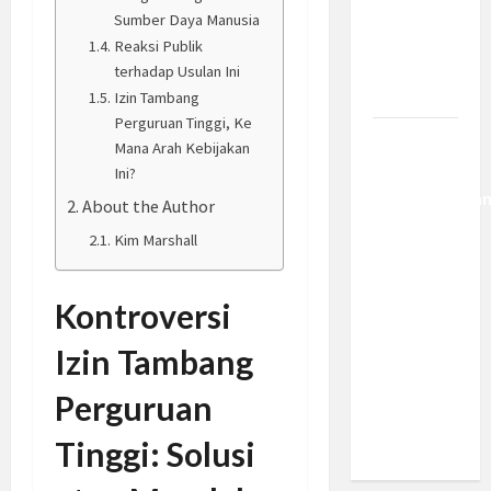
Kemajuan
Sumber Daya Manusia
Berantas
Reaksi Publik
Kejahatan
terhadap Usulan Ini
Korporasi
Izin Tambang
Perguruan Tinggi, Ke
Anggaran
Mana Arah Kebijakan
MBG 2027
Ini?
Diproyeksika
About the Author
Turun Jadi
Kim Marshall
Rp174
Triliun,
Kontroversi
Apakah
Program
Izin Tambang
Makan
Bergizi
Perguruan
Gratis
Dikurangi?
Tinggi: Solusi