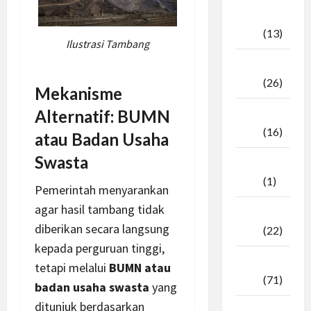
Oktober
2025
(13)
Ilustrasi Tambang
September
2025
(26)
Mekanisme
Alternatif: BUMN
Agustus
2025
(16)
atau Badan Usaha
Swasta
Juli
2025
(1)
Pemerintah menyarankan
agar hasil tambang tidak
April
diberikan secara langsung
2025
(22)
kepada perguruan tinggi,
Maret
tetapi melalui
BUMN atau
2025
(71)
badan usaha swasta
yang
ditunjuk berdasarkan