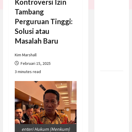
Kontroversi Izin
Trump
Tambang
Batalkan
Perguruan Tinggi:
Serangan
ke Iran,
Solusi atau
Negosiasi
Masalah Baru
Dimulai
Bahas
Kim Marshall
Selat
Februari 15, 2025
Hormuz
3 minutes read
Prabowo
Berikan
Anggaran
Lebih
untuk
BNN, Apa
Strateginya
enteri Hukum (Menkum)
dan