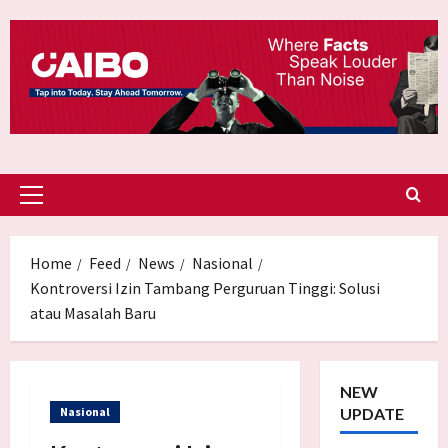
Skip
to
content
Primary
Menu
Home
Feed
News
Nasional
Kontroversi Izin Tambang Perguruan Tinggi: Solusi
atau Masalah Baru
NEW
Nasional
UPDATE