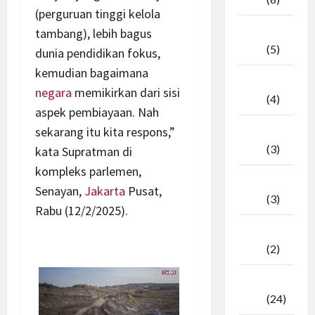
(perguruan tinggi kelola
April
tambang), lebih bagus
2026
(5)
dunia pendidikan fokus,
kemudian bagaimana
Maret
negara
memikirkan dari sisi
2026
(4)
aspek pembiayaan. Nah
sekarang itu kita respons,”
Februari
2026
(3)
kata Supratman di
kompleks parlemen,
Januari
Senayan,
Jakarta
Pusat,
2026
(3)
Rabu (12/2/2025).
Desember
2025
(2)
November
2025
(24)