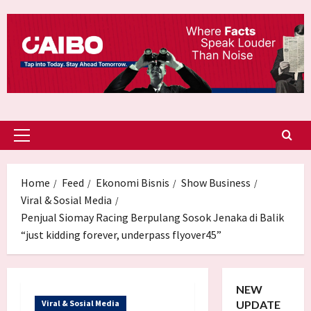
Skip
to
content
Primary
Menu
Home
Feed
Ekonomi Bisnis
Show Business
Viral & Sosial Media
Penjual Siomay Racing Berpulang Sosok Jenaka di Balik
“just kidding forever, underpass flyover45”
NEW
Viral & Sosial Media
UPDATE