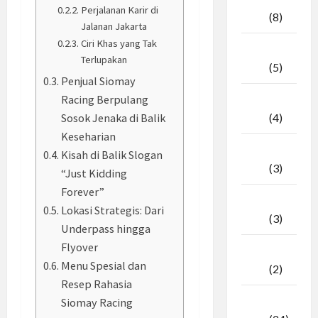
Perjalanan Karir di
2026
(8)
Jalanan Jakarta
Ciri Khas yang Tak
April
Terlupakan
2026
(5)
Penjual Siomay
Racing Berpulang
Maret
Sosok Jenaka di Balik
2026
(4)
Keseharian
Februari
Kisah di Balik Slogan
2026
(3)
“Just Kidding
Forever”
Januari
Lokasi Strategis: Dari
2026
(3)
Underpass hingga
Flyover
Desember
Menu Spesial dan
2025
(2)
Resep Rahasia
November
Siomay Racing