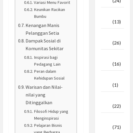
2025
(24)
Variasi Menu Favorit
Keunikan Racikan
Oktober
Bumbu
2025
(13)
Kenangan Manis
Pelanggan Setia
September
Dampak Sosial di
2025
(26)
Komunitas Sekitar
Agustus
Inspirasi bagi
2025
(16)
Pedagang Lain
Peran dalam
Juli
Kehidupan Sosial
2025
(1)
Warisan dan Nilai-
nilai yang
April
Ditinggalkan
2025
(22)
Filosofi Hidup yang
Menginspirasi
Maret
Pelajaran Bisnis
2025
(71)
yang Berharga