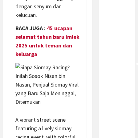
Jadi
dengan senyum dan
Kemajuan
kelucuan.
Berantas
Kejahatan
BACA JUGA :
45 ucapan
Korporasi
selamat tahun baru imlek
2025 untuk teman dan
Anggaran
keluarga
MBG 2027
Diproyeksika
Turun Jadi
Rp174
Triliun,
Apakah
Program
Makan
Bergizi
A vibrant street scene
Gratis
featuring a lively siomay
Dikurangi?
racing event, with colorful