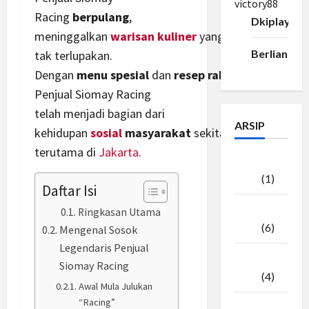
victory88
Racing
berpulang
,
Dkiplay88
meninggalkan
warisan
kuliner
yang
Berlian33
tak terlupakan.
Dengan
menu
spesial
dan
resep
rahasia
siomay,
Penjual Siomay Racing
telah menjadi bagian dari
ARSIP
kehidupan
sosial
masyarakat
sekitar,
terutama di
Jakarta
.
Agustus
2026
(1)
Daftar Isi
Juli
Ringkasan Utama
2026
(6)
Mengenal Sosok
Legendaris Penjual
Juni
Siomay Racing
2026
(4)
Awal Mula Julukan
“Racing”
Mei