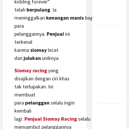
kidding forever”
dan
telah
berpulang
. Ia
Bagaimana
meninggalkan
kenangan
manis
bagi
Dampaknya?
para
Insentif
pelanggannya.
Penjual
ini
PPh 0
terkenal
Persen
karena
siomay
lezat
hingga 50
dan
julukan
uniknya.
Tahun di
PFII, Apa
Siomay
racing
yang
Tujuan
disajikan dengan ciri khas
dan Siapa
tak terlupakan. Ini
yang Bisa
membuat
Mendapatkan
para
pelanggan
selalu ingin
kembali
Bamsoet:
Pasal 45-
lagi.
Penjual Siomay Racing
selalu
49 KUHP
menyambut pelanggannya