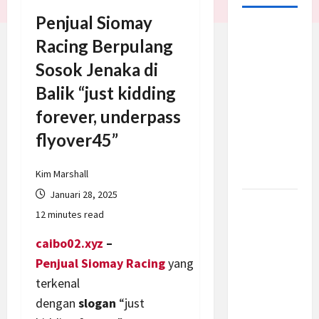
Penjual Siomay
Trump
Racing Berpulang
Batalkan
Sosok Jenaka di
Serangan
ke Iran,
Balik “just kidding
Negosiasi
forever, underpass
Dimulai
flyover45”
Bahas
Selat
Hormuz
Kim Marshall
Januari 28, 2025
Prabowo
12 minutes read
Berikan
Anggaran
caibo02.xyz
–
Lebih
Penjual
Siomay
Racing
yang
untuk
terkenal
BNN, Apa
dengan
slogan
“just
Strateginya