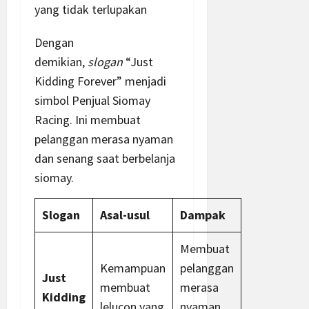
yang tidak terlupakan
Dengan
demikian,
slogan
“Just
Kidding Forever” menjadi
simbol Penjual Siomay
Racing. Ini membuat
pelanggan merasa nyaman
dan senang saat berbelanja
siomay.
Slogan
Asal-usul
Dampak
Membuat
Kemampuan
pelanggan
Just
membuat
merasa
Kidding
lelucon yang
nyaman