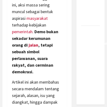
Kemajuan
ini, aksi massa sering
Berantas
muncul sebagai bentuk
Kejahatan
aspirasi
masyarakat
Korporasi
terhadap kebijakan
pemerintah
.
Demo bukan
Anggaran
MBG 2027
sekadar kerumunan
Diproyeksika
orang di
jalan
, tetapi
Turun Jadi
sebuah simbol
Rp174
perlawanan, suara
Triliun,
rakyat, dan cerminan
Apakah
demokrasi.
Program
Makan
Artikel ini akan membahas
Bergizi
secara mendalam tentang
Gratis
sejarah, alasan, isu yang
Dikurangi?
diangkat, hingga dampak