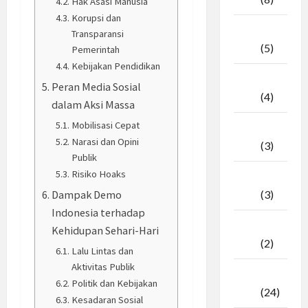
Hak Asasi Manusia
Korupsi dan
April
Transparansi
2026
(5)
Pemerintah
Kebijakan Pendidikan
Maret
Peran Media Sosial
2026
(4)
dalam Aksi Massa
Mobilisasi Cepat
Februari
Narasi dan Opini
2026
(3)
Publik
Risiko Hoaks
Januari
Dampak Demo
2026
(3)
Indonesia terhadap
Desember
Kehidupan Sehari-Hari
2025
(2)
Lalu Lintas dan
Aktivitas Publik
November
Politik dan Kebijakan
2025
(24)
Kesadaran Sosial