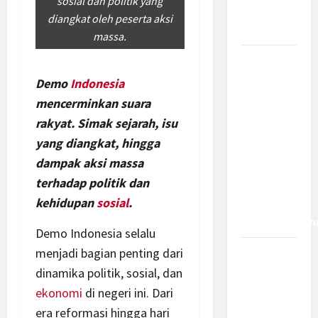
sosial dan politik yang
Bagaimana
diangkat oleh peserta aksi
Dampaknya?
massa.
Insentif
PPh 0
Demo
Indonesia
Persen
mencerminkan suara
hingga 50
rakyat. Simak sejarah, isu
Tahun di
yang diangkat, hingga
PFII, Apa
dampak aksi massa
Tujuan
terhadap politik dan
dan Siapa
kehidupan
sosial
.
yang Bisa
Mendapatkan
Demo Indonesia selalu
menjadi bagian penting dari
Bamsoet:
dinamika politik, sosial, dan
Pasal 45-
49 KUHP
ekonomi
di negeri ini. Dari
Jadi
era reformasi hingga hari