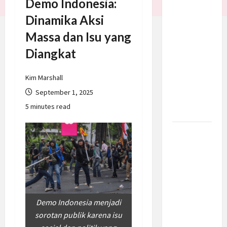
Demo Indonesia:
Trump
Dinamika Aksi
Batalkan
Massa dan Isu yang
Serangan
ke Iran,
Diangkat
Negosiasi
Dimulai
Kim Marshall
Bahas
September 1, 2025
Selat
5 minutes read
Hormuz
Prabowo
Berikan
Anggaran
Lebih
untuk
BNN, Apa
Demo Indonesia menjadi
Strateginya
sorotan publik karena isu
dan