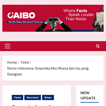
Skip
to
content
Primary
Menu
Home
Feed
Demo Indonesia: Dinamika Aksi Massa dan Isu yang
Diangkat
NEW
Feed
Nasional
News
UPDATE