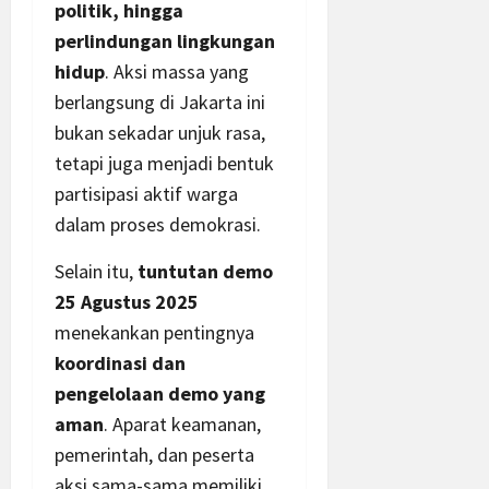
politik, hingga
perlindungan lingkungan
hidup
. Aksi massa yang
berlangsung di Jakarta ini
bukan sekadar unjuk rasa,
tetapi juga menjadi bentuk
partisipasi aktif warga
dalam proses demokrasi.
Selain itu,
tuntutan demo
25 Agustus 2025
menekankan pentingnya
koordinasi dan
pengelolaan demo yang
aman
. Aparat keamanan,
pemerintah, dan peserta
aksi sama-sama memiliki