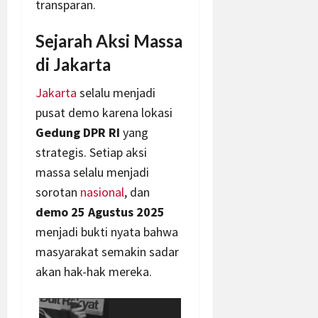
transparan.
Sejarah Aksi Massa
di Jakarta
Jakarta
selalu menjadi
pusat demo karena lokasi
Gedung DPR RI
yang
strategis. Setiap aksi
massa selalu menjadi
sorotan
nasional
, dan
demo 25 Agustus 2025
menjadi bukti nyata bahwa
masyarakat semakin sadar
akan hak-hak mereka.