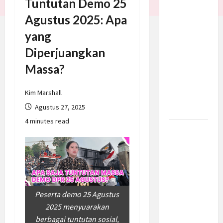
Tuntutan Demo 25
Trump
Agustus 2025: Apa
Batalkan
yang
Serangan
ke Iran,
Diperjuangkan
Negosiasi
Massa?
Dimulai
Bahas
Kim Marshall
Selat
Agustus 27, 2025
Hormuz
4 minutes read
Prabowo
Berikan
Anggaran
Lebih
untuk
BNN, Apa
Peserta demo 25 Agustus
Strateginya
2025 menyuarakan
dan
berbagai tuntutan sosial,