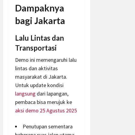
Dampaknya
bagi Jakarta
Lalu Lintas dan
Transportasi
Demo ini memengaruhi lalu
lintas dan aktivitas
masyarakat di Jakarta.
Untuk update kondisi
langsung
dari lapangan,
pembaca bisa merujuk ke
aksi demo 25 Agustus 2025
Penutupan sementara
beberapa ruas jalan utama.