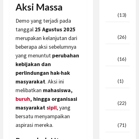
Aksi Massa
Oktober
2025
(13)
Demo yang terjadi pada
tanggal
25 Agustus 2025
September
2025
(26)
merupakan kelanjutan dari
beberapa aksi sebelumnya
Agustus
yang menuntut
perubahan
2025
(16)
kebijakan dan
perlindungan hak-hak
Juli
masyarakat
. Aksi ini
2025
(1)
melibatkan
mahasiswa,
April
buruh
, hingga organisasi
2025
(22)
masyarakat
sipil
, yang
bersatu menyampaikan
Maret
aspirasi mereka.
2025
(71)