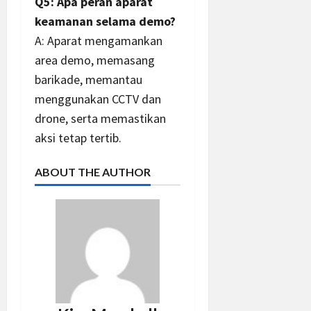
Q5: Apa peran aparat
keamanan selama demo?
A: Aparat mengamankan
area demo, memasang
barikade, memantau
menggunakan CCTV dan
drone, serta memastikan
aksi tetap tertib.
ABOUT THE AUTHOR