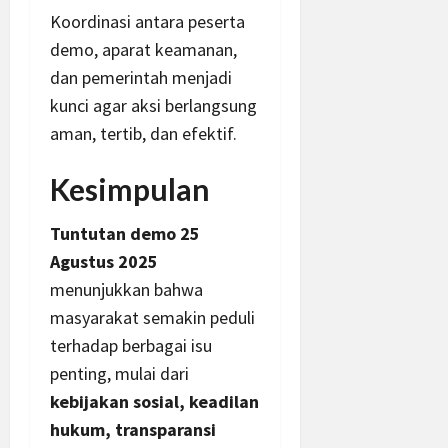
Koordinasi antara peserta
demo, aparat keamanan,
dan pemerintah menjadi
kunci agar aksi berlangsung
aman, tertib, dan efektif.
Kesimpulan
Tuntutan demo 25
Agustus 2025
menunjukkan bahwa
masyarakat semakin peduli
terhadap berbagai isu
penting, mulai dari
kebijakan sosial, keadilan
hukum, transparansi