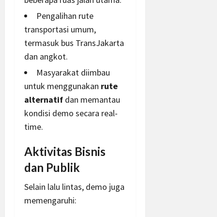
Pengalihan rute
transportasi umum,
termasuk
bus
TransJakarta
dan angkot.
Masyarakat diimbau
untuk menggunakan
rute
alternatif
dan memantau
kondisi demo secara real-
time.
Aktivitas Bisnis
dan Publik
Selain lalu lintas, demo juga
memengaruhi: