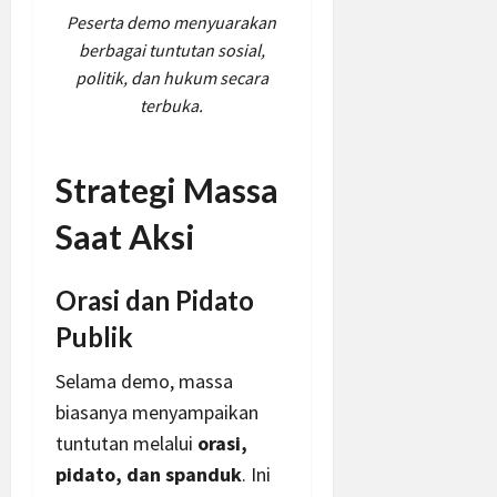
Peserta demo menyuarakan
berbagai tuntutan sosial,
politik, dan hukum secara
terbuka.
Strategi Massa
Saat Aksi
Orasi dan Pidato
Publik
Selama demo, massa
biasanya menyampaikan
tuntutan melalui
orasi,
pidato, dan spanduk
. Ini