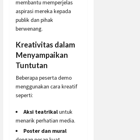
membantu memperjelas
aspirasi mereka kepada
publik dan pihak
berwenang.
Kreativitas dalam
Menyampaikan
Tuntutan
Beberapa peserta demo
menggunakan cara kreatif
seperti:
Aksi teatrikal
untuk
menarik perhatian media.
Poster dan mural
dengan pesan kuat.