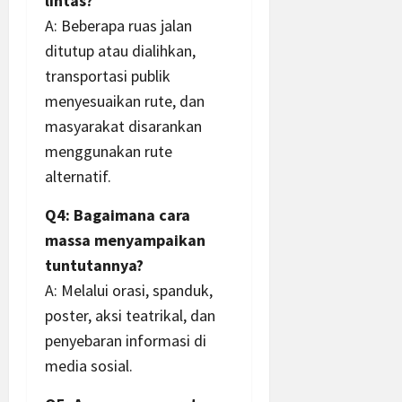
lintas?
A: Beberapa ruas jalan
ditutup atau dialihkan,
transportasi publik
menyesuaikan rute, dan
masyarakat disarankan
menggunakan rute
alternatif.
Q4: Bagaimana cara
massa menyampaikan
tuntutannya?
A: Melalui orasi, spanduk,
poster, aksi teatrikal, dan
penyebaran informasi di
media sosial.