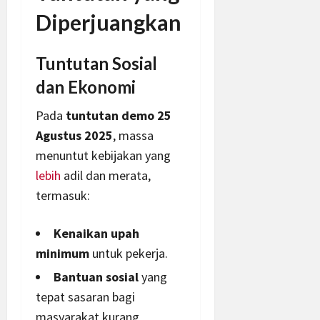
Diperjuangkan
Tuntutan Sosial
dan Ekonomi
Pada
tuntutan demo 25
Agustus 2025
, massa
menuntut kebijakan yang
lebih
adil dan merata,
termasuk:
Kenaikan upah
minimum
untuk pekerja.
Bantuan sosial
yang
tepat sasaran bagi
masyarakat kurang