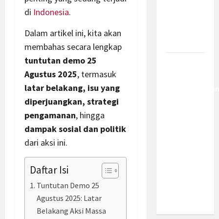
Kemajuan
di
Indonesia
.
Berantas
Kejahatan
Dalam artikel ini, kita akan
Korporasi
membahas secara lengkap
tuntutan demo 25
Anggaran
Agustus 2025
, termasuk
MBG 2027
latar belakang, isu yang
Diproyeksika
Turun Jadi
diperjuangkan, strategi
Rp174
pengamanan
, hingga
Triliun,
dampak sosial dan politik
Apakah
dari aksi ini.
Program
Makan
Daftar Isi
Bergizi
Tuntutan Demo 25
Gratis
Agustus 2025: Latar
Dikurangi?
Belakang Aksi Massa