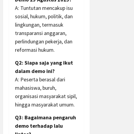
A: Tuntutan mencakup isu
sosial, hukum, politik, dan
lingkungan, termasuk
transparansi anggaran,
perlindungan pekerja, dan
reformasi hukum.
Q2: Siapa saja yang ikut
dalam demo ini?
A: Peserta berasal dari
mahasiswa, buruh,
organisasi masyarakat sipil,
hingga masyarakat umum.
Q3: Bagaimana pengaruh
demo terhadap lalu