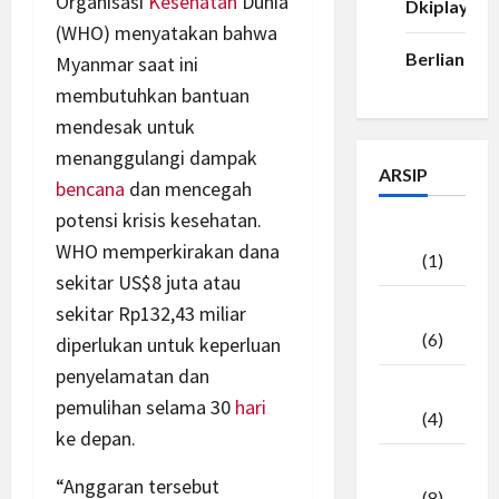
Organisasi
Kesehatan
Dunia
Dkiplay88
(WHO) menyatakan bahwa
Berlian33
Myanmar saat ini
membutuhkan bantuan
mendesak untuk
menanggulangi dampak
ARSIP
bencana
dan mencegah
potensi krisis kesehatan.
Agustus
WHO memperkirakan dana
2026
(1)
sekitar US$8 juta atau
sekitar Rp132,43 miliar
Juli
2026
(6)
diperlukan untuk keperluan
penyelamatan dan
Juni
pemulihan selama 30
hari
2026
(4)
ke depan.
Mei
“Anggaran tersebut
2026
(8)