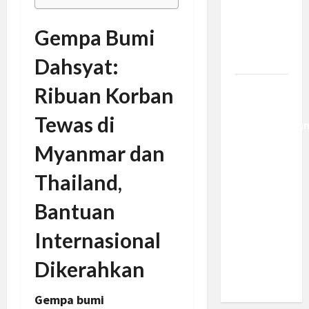
Kemajuan
Berantas
Gempa Bumi
Kejahatan
Korporasi
Dahsyat:
Ribuan Korban
Anggaran
MBG 2027
Tewas di
Diproyeksika
Turun Jadi
Myanmar dan
Rp174
Triliun,
Thailand,
Apakah
Bantuan
Program
Makan
Internasional
Bergizi
Gratis
Dikerahkan
Dikurangi?
Gempa bumi