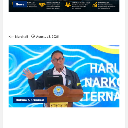
News
Trump Batalkan Serangan ke Iran,
Negosiasi Dimulai Bahas Selat Hormuz
Kim Marshall
Agustus 3, 2026
Hukum & Kriminal
Prabowo Berikan Anggaran Lebih untuk
BNN, Apa Strateginya dan Bagaimana