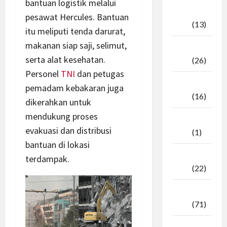
bantuan logistik melalui
Oktober
pesawat Hercules. Bantuan
2025
(13)
itu meliputi tenda darurat,
makanan siap saji, selimut,
September
serta alat kesehatan.
2025
(26)
Personel
TNI
dan petugas
Agustus
pemadam kebakaran juga
2025
(16)
dikerahkan untuk
mendukung proses
Juli
evakuasi dan distribusi
2025
(1)
bantuan di lokasi
April
terdampak.
2025
(22)
Maret
2025
(71)