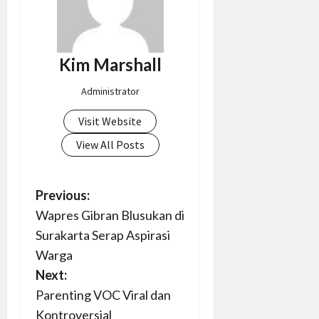
Kim Marshall
Administrator
Visit Website
View All Posts
P
Previous:
Wapres Gibran Blusukan di
o
Surakarta Serap Aspirasi
s
Warga
Next:
t
Parenting VOC Viral dan
Kontroversial