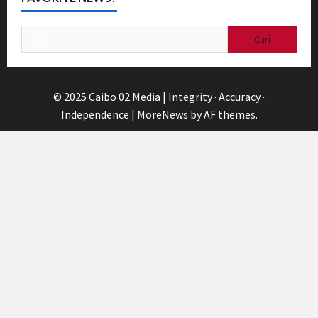
Cari
untuk:
© 2025 Caibo 02 Media | Integrity · Accuracy ·
Independence
|
MoreNews
by AF themes.