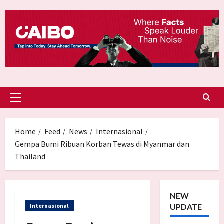
Skip
to
content
Primary
Menu
Home
Feed
News
Internasional
Gempa Bumi Ribuan Korban Tewas di Myanmar dan
Thailand
NEW
Internasional
UPDATE