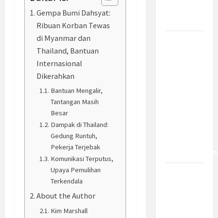
Bagaimana
Gempa Bumi Dahsyat:
Dampaknya?
Ribuan Korban Tewas
di Myanmar dan
Insentif
Thailand, Bantuan
PPh 0
Internasional
Persen
Dikerahkan
hingga 50
Tahun di
Bantuan Mengalir,
Tantangan Masih
PFII, Apa
Besar
Tujuan
Dampak di Thailand:
dan Siapa
Gedung Runtuh,
yang Bisa
Pekerja Terjebak
Mendapatkan
Komunikasi Terputus,
Upaya Pemulihan
Bamsoet:
Terkendala
Pasal 45-
About the Author
49 KUHP
Jadi
Kim Marshall