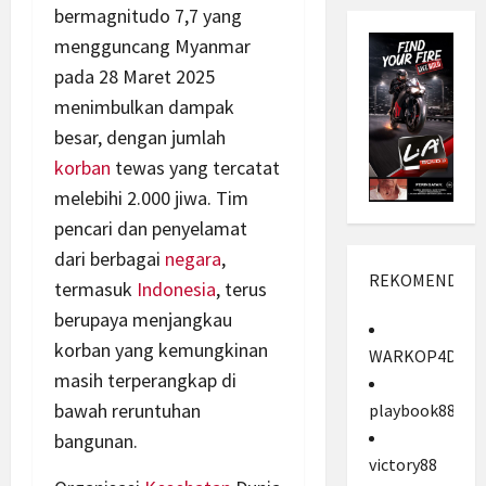
bermagnitudo 7,7 yang
mengguncang Myanmar
pada 28 Maret 2025
menimbulkan dampak
besar, dengan jumlah
korban
tewas yang tercatat
melebihi 2.000 jiwa. Tim
pencari dan penyelamat
dari berbagai
negara
,
REKOMENDASI
termasuk
Indonesia
, terus
berupaya menjangkau
korban yang kemungkinan
WARKOP4D
masih terperangkap di
bawah reruntuhan
playbook88
bangunan.
victory88