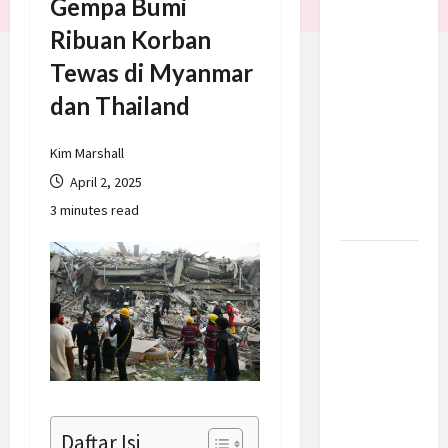
Gempa Bumi
Trump
Ribuan Korban
Batalkan
Tewas di Myanmar
Serangan
ke Iran,
dan Thailand
Negosiasi
Dimulai
Kim Marshall
Bahas
April 2, 2025
Selat
3 minutes read
Hormuz
Prabowo
Berikan
Anggaran
Lebih
untuk
BNN, Apa
Strateginya
dan
Daftar Isi