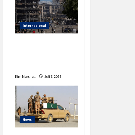
Internasional
Rusia Gempur Kyiv
dengan Rudal Balistik,
23 Tewas, Zelensky
Desak NATO
Kim Marshall
Juli 7, 2026
News