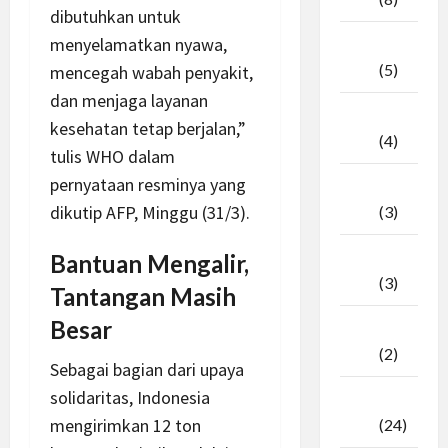
dibutuhkan untuk
menyelamatkan nyawa,
April
2026
(5)
mencegah wabah penyakit,
dan menjaga layanan
Maret
kesehatan tetap berjalan,”
2026
(4)
tulis WHO dalam
pernyataan resminya yang
Februari
dikutip AFP, Minggu (31/3).
2026
(3)
Januari
Bantuan Mengalir,
2026
(3)
Tantangan Masih
Besar
Desember
2025
(2)
Sebagai bagian dari upaya
solidaritas, Indonesia
November
mengirimkan 12 ton
2025
(24)