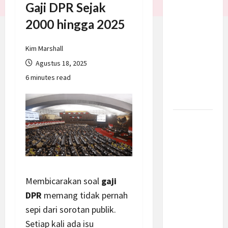
Gaji DPR Sejak
Batalkan
2000 hingga 2025
Serangan
ke Iran,
Negosiasi
Kim Marshall
Dimulai
Agustus 18, 2025
Bahas
6 minutes read
Selat
Hormuz
Prabowo
Berikan
Anggaran
Lebih
untuk
Membicarakan soal
gaji
BNN, Apa
DPR
memang tidak pernah
Strateginya
sepi dari sorotan publik.
dan
Setiap kali ada isu
Bagaimana