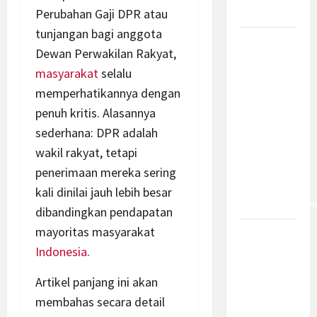
Dampaknya?
Perubahan Gaji DPR atau
tunjangan bagi anggota
Insentif
Dewan Perwakilan Rakyat,
PPh 0
masyarakat
selalu
Persen
memperhatikannya dengan
hingga 50
penuh kritis. Alasannya
Tahun di
sederhana: DPR adalah
PFII, Apa
Tujuan
wakil rakyat, tetapi
dan Siapa
penerimaan mereka sering
yang Bisa
kali dinilai jauh lebih besar
Mendapatkan
dibandingkan pendapatan
mayoritas masyarakat
Bamsoet:
Indonesia
.
Pasal 45-
49 KUHP
Artikel panjang ini akan
Jadi
membahas secara detail
Kemajuan