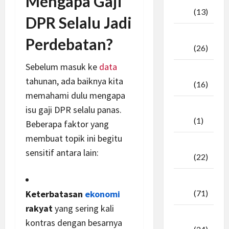
Mengapa Gaji
2025
(13)
DPR Selalu Jadi
September
Perdebatan?
2025
(26)
Sebelum masuk ke
data
Agustus
tahunan, ada baiknya kita
2025
(16)
memahami dulu mengapa
Juli
isu gaji DPR selalu panas.
2025
(1)
Beberapa faktor yang
membuat topik ini begitu
April
sensitif antara lain:
2025
(22)
Maret
Keterbatasan
ekonomi
2025
(71)
rakyat
yang sering kali
Februari
kontras dengan besarnya