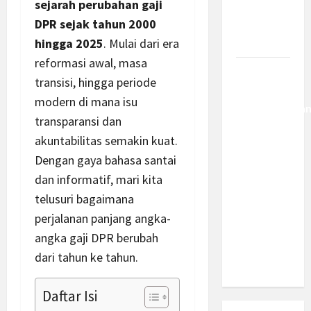
sejarah perubahan gaji
Berantas
DPR sejak tahun 2000
Kejahatan
Korporasi
hingga 2025
. Mulai dari era
reformasi awal, masa
Anggaran
transisi, hingga periode
MBG 2027
modern di mana isu
Diproyeksika
transparansi dan
Turun Jadi
akuntabilitas semakin kuat.
Rp174
Dengan gaya bahasa santai
Triliun,
Apakah
dan informatif, mari kita
Program
telusuri bagaimana
Makan
perjalanan panjang angka-
Bergizi
angka gaji DPR berubah
Gratis
dari tahun ke tahun.
Dikurangi?
Daftar Isi