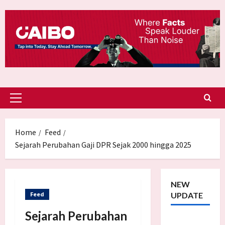
Skip
to
content
Primary
Menu
Home
Feed
Sejarah Perubahan Gaji DPR Sejak 2000 hingga 2025
NEW
Feed
UPDATE
Sejarah Perubahan
Trump