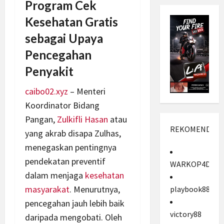
Program Cek
Kesehatan Gratis
sebagai Upaya
Pencegahan
Penyakit
caibo02.xyz
– Menteri
Koordinator Bidang
Pangan,
Zulkifli Hasan
atau
REKOMENDASI
yang akrab disapa Zulhas,
menegaskan pentingnya
pendekatan preventif
WARKOP4D
dalam menjaga
kesehatan
masyarakat
. Menurutnya,
playbook88
pencegahan jauh lebih baik
victory88
daripada mengobati. Oleh