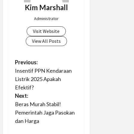
Kim Marshall
Administrator
Visit Website
View All Posts
P
Previous:
Insentif PPN Kendaraan
o
Listrik 2025 Apakah
s
Efektif?
Next:
t
Beras Murah Stabil!
n
Pemerintah Jaga Pasokan
dan Harga
a