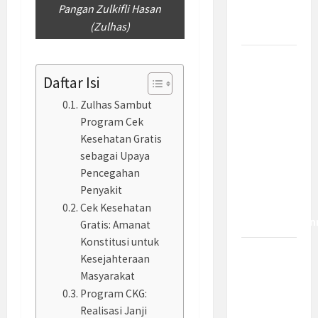
Pangan Zulkifli Hasan
Bagaimana
(Zulhas)
Dampaknya?
Insentif
PPh 0
Daftar Isi
Persen
Zulhas Sambut
hingga 50
Program Cek
Tahun di
Kesehatan Gratis
PFII, Apa
sebagai Upaya
Tujuan
Pencegahan
dan Siapa
Penyakit
yang Bisa
Cek Kesehatan
Mendapatkan
Gratis: Amanat
Konstitusi untuk
Bamsoet:
Kesejahteraan
Pasal 45-
Masyarakat
49 KUHP
Program CKG:
Jadi
Realisasi Janji