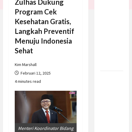
Zulhas Dukung
Trump
Program Cek
Batalkan
Kesehatan Gratis,
Serangan
ke Iran,
Langkah Preventif
Negosiasi
Menuju Indonesia
Dimulai
Sehat
Bahas
Selat
Hormuz
Kim Marshall
Februari 12, 2025
Prabowo
4 minutes read
Berikan
Anggaran
Lebih
untuk
BNN, Apa
Strateginya
Menteri Koordinator Bidang
dan