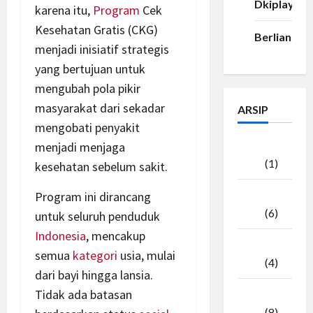
Dkiplay88
karena itu,
Program
Cek
Kesehatan Gratis (CKG)
Berlian33
menjadi inisiatif strategis
yang bertujuan untuk
mengubah pola pikir
masyarakat dari sekadar
ARSIP
mengobati penyakit
menjadi menjaga
Agustus
2026
(1)
kesehatan sebelum sakit.
Program ini dirancang
Juli
2026
(6)
untuk seluruh penduduk
Indonesia
, mencakup
Juni
semua
kategori
usia, mulai
2026
(4)
dari bayi hingga lansia.
Tidak ada batasan
Mei
2026
(8)