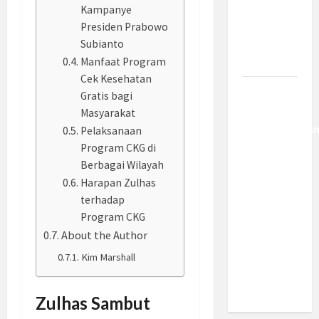
Kemajuan
Kampanye
Berantas
Presiden Prabowo
Kejahatan
Subianto
Korporasi
Manfaat Program
Cek Kesehatan
Anggaran
Gratis bagi
MBG 2027
Masyarakat
Diproyeksika
Pelaksanaan
Turun Jadi
Program CKG di
Rp174
Berbagai Wilayah
Triliun,
Harapan Zulhas
terhadap
Apakah
Program CKG
Program
About the Author
Makan
Bergizi
Kim Marshall
Gratis
Dikurangi?
Zulhas Sambut