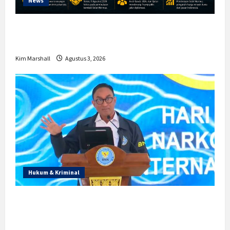
News
Trump Batalkan Serangan ke Iran,
Negosiasi Dimulai Bahas Selat Hormuz
Kim Marshall
Agustus 3, 2026
Hukum & Kriminal
Prabowo Berikan Anggaran Lebih untuk
BNN, Apa Strateginya dan Bagaimana
Dampaknya?