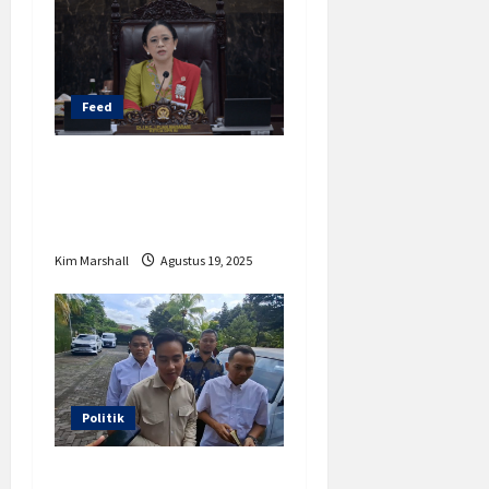
Feed
Sejarah Tunjangan
DPR: Dari Orde Baru
hingga Reformasi
Kim Marshall
Agustus 19, 2025
Politik
Wapres Gibran