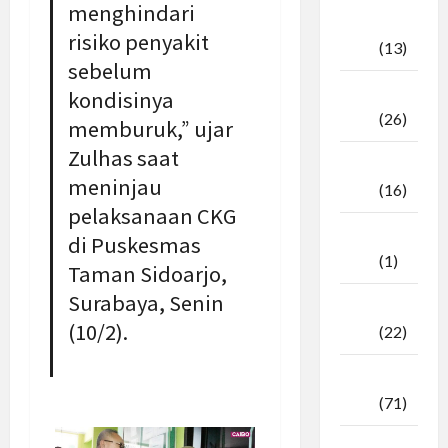
menghindari
Oktober
risiko penyakit
2025
(13)
sebelum
September
kondisinya
2025
(26)
memburuk,” ujar
Zulhas saat
Agustus
meninjau
2025
(16)
pelaksanaan CKG
Juli
di Puskesmas
2025
(1)
Taman Sidoarjo,
Surabaya, Senin
April
(10/2).
2025
(22)
Maret
2025
(71)