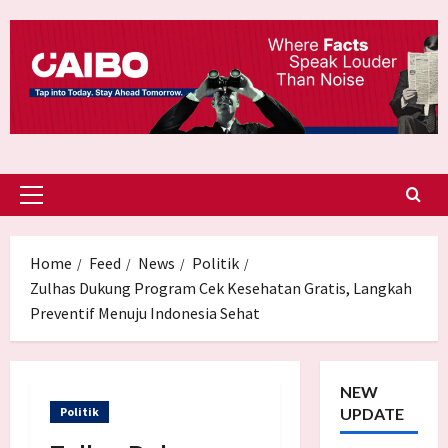
Skip
to
content
Primary
Menu
Home
Feed
News
Politik
Zulhas Dukung Program Cek Kesehatan Gratis, Langkah
Preventif Menuju Indonesia Sehat
NEW
Politik
UPDATE