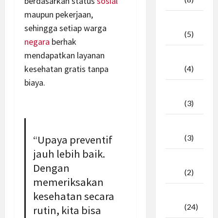
berdasarkan status
sosial
maupun pekerjaan,
April
sehingga setiap warga
2026
(5)
negara
berhak
mendapatkan layanan
Maret
kesehatan gratis tanpa
2026
(4)
biaya.
Februari
2026
(3)
Januari
“Upaya preventif
2026
(3)
jauh lebih baik.
Desember
Dengan
2025
(2)
memeriksakan
kesehatan secara
November
2025
(24)
rutin, kita bisa