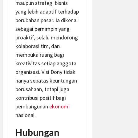
maupun strategi bisnis
yang lebih adaptif terhadap
perubahan pasar. Ia dikenal
sebagai pemimpin yang
proaktif, selalu mendorong
kolaborasi tim, dan
membuka ruang bagi
kreativitas setiap anggota
organisasi. Visi Dony tidak
hanya sebatas keuntungan
perusahaan, tetapi juga
kontribusi positif bagi
pembangunan
ekonomi
nasional.
Hubungan