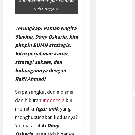
kini memimpin perusahaan
Bagaimana
milik negara.
Dampaknya?
Insentif
Terungkap! Paman Nagita
PPh 0
Slavina, Dony Oskaria, kini
Persen
pimpin BUMN strategis.
hingga 50
Intip perjalanan karier,
Tahun di
strategi sukses, dan
PFII, Apa
hubungannya dengan
Tujuan
Raffi Ahmad!
dan Siapa
yang Bisa
Siapa sangka, dunia bisnis
Mendapatkan
dan hiburan
Indonesia
kini
Bamsoet:
memiliki
figur unik
yang
Pasal 45-
menghubungkan keduanya?
49 KUHP
Ya, dia adalah
Dony
Jadi
Oskaria
, yang tidak hanya