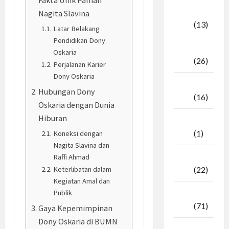
Fakta Unik Paman
Oktober
Nagita Slavina
2025
(13)
Latar Belakang
Pendidikan Dony
September
Oskaria
2025
(26)
Perjalanan Karier
Dony Oskaria
Agustus
Hubungan Dony
2025
(16)
Oskaria dengan Dunia
Hiburan
Juli
2025
(1)
Koneksi dengan
Nagita Slavina dan
April
Raffi Ahmad
Keterlibatan dalam
2025
(22)
Kegiatan Amal dan
Publik
Maret
2025
(71)
Gaya Kepemimpinan
Dony Oskaria di BUMN