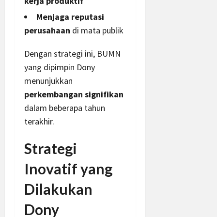
kerja produktif
Menjaga reputasi
perusahaan
di mata publik
Dengan strategi ini, BUMN
yang dipimpin Dony
menunjukkan
perkembangan signifikan
dalam beberapa tahun
terakhir.
Strategi
Inovatif yang
Dilakukan
Dony