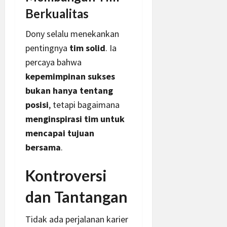
Berkualitas
Dony selalu menekankan
pentingnya
tim solid
. Ia
percaya bahwa
kepemimpinan sukses
bukan hanya tentang
posisi
, tetapi bagaimana
menginspirasi tim untuk
mencapai tujuan
bersama
.
Kontroversi
dan Tantangan
Tidak ada perjalanan karier