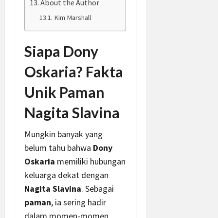
About the Author
Kim Marshall
Siapa Dony
Oskaria? Fakta
Unik Paman
Nagita Slavina
Mungkin banyak yang
belum tahu bahwa
Dony
Oskaria
memiliki hubungan
keluarga dekat dengan
Nagita Slavina
. Sebagai
paman
, ia sering hadir
dalam momen-momen