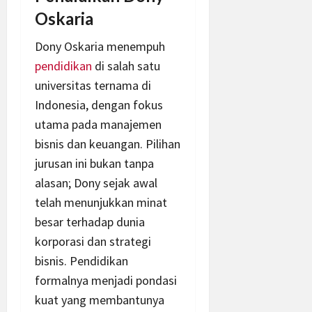
Oskaria
Dony Oskaria menempuh
pendidikan
di salah satu
universitas ternama di
Indonesia, dengan fokus
utama pada manajemen
bisnis dan keuangan. Pilihan
jurusan ini bukan tanpa
alasan; Dony sejak awal
telah menunjukkan minat
besar terhadap dunia
korporasi dan strategi
bisnis. Pendidikan
formalnya menjadi pondasi
kuat yang membantunya