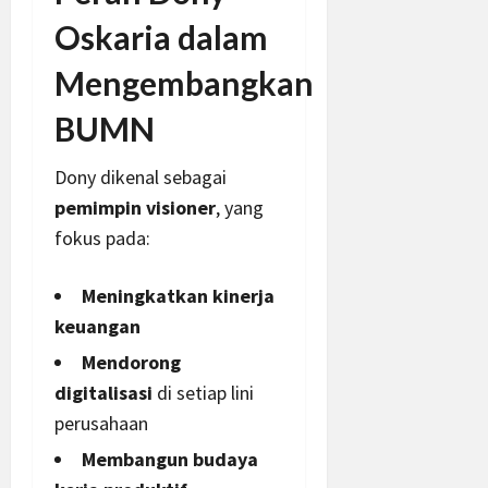
Oskaria dalam
Mengembangkan
BUMN
Dony dikenal sebagai
pemimpin visioner
, yang
fokus pada:
Meningkatkan kinerja
keuangan
Mendorong
digitalisasi
di setiap lini
perusahaan
Membangun budaya