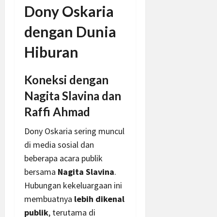
Dony Oskaria
dengan Dunia
Hiburan
Koneksi dengan
Nagita Slavina dan
Raffi Ahmad
Dony Oskaria sering muncul
di media sosial dan
beberapa acara publik
bersama
Nagita Slavina
.
Hubungan kekeluargaan ini
membuatnya
lebih dikenal
publik
, terutama di