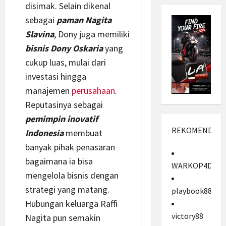
disimak. Selain dikenal
sebagai
paman Nagita
Slavina
, Dony juga memiliki
bisnis Dony Oskaria
yang
cukup luas, mulai dari
investasi hingga
manajemen
perusahaan
.
Reputasinya sebagai
pemimpin inovatif
REKOMENDASI
Indonesia
membuat
banyak pihak penasaran
bagaimana ia bisa
WARKOP4D
mengelola bisnis dengan
strategi yang matang.
playbook88
Hubungan keluarga Raffi
victory88
Nagita pun semakin