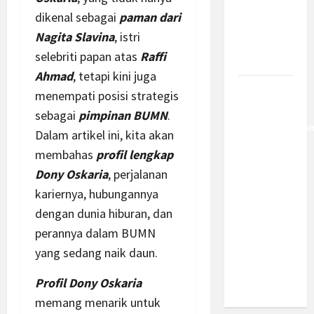
Kemajuan
dikenal sebagai
paman dari
Berantas
Nagita Slavina
, istri
Kejahatan
selebriti papan atas
Raffi
Korporasi
Ahmad
, tetapi kini juga
Anggaran
menempati posisi strategis
MBG 2027
sebagai
pimpinan BUMN
.
Diproyeksika
Dalam artikel ini, kita akan
Turun Jadi
membahas
profil lengkap
Rp174
Dony Oskaria
, perjalanan
Triliun,
kariernya, hubungannya
Apakah
dengan dunia hiburan, dan
Program
Makan
perannya dalam BUMN
Bergizi
yang sedang naik daun.
Gratis
Profil Dony Oskaria
Dikurangi?
memang menarik untuk