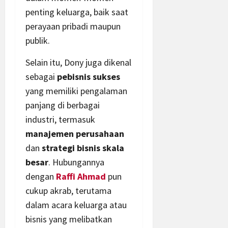
penting keluarga, baik saat
perayaan pribadi maupun
publik.
Selain itu, Dony juga dikenal
sebagai
pebisnis sukses
yang memiliki pengalaman
panjang di berbagai
industri, termasuk
manajemen perusahaan
dan
strategi bisnis skala
besar
. Hubungannya
dengan
Raffi Ahmad
pun
cukup akrab, terutama
dalam acara keluarga atau
bisnis yang melibatkan