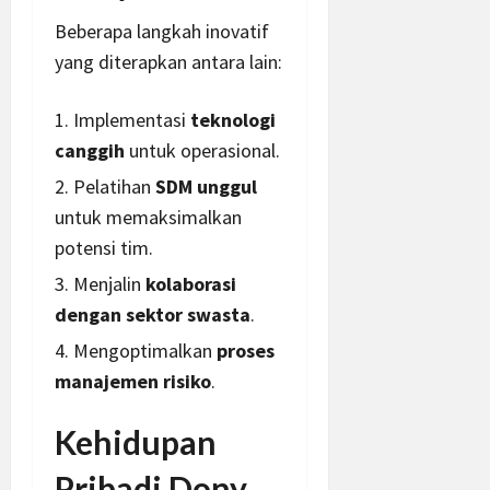
Beberapa langkah inovatif
yang diterapkan antara lain:
Implementasi
teknologi
canggih
untuk operasional.
Pelatihan
SDM unggul
untuk memaksimalkan
potensi tim.
Menjalin
kolaborasi
dengan sektor swasta
.
Mengoptimalkan
proses
manajemen risiko
.
Kehidupan
Pribadi Dony