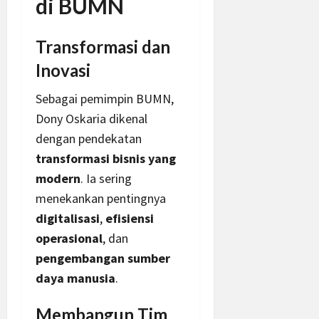
di BUMN
Transformasi dan
Inovasi
Sebagai pemimpin BUMN,
Dony Oskaria dikenal
dengan pendekatan
transformasi bisnis yang
modern
. Ia sering
menekankan pentingnya
digitalisasi
,
efisiensi
operasional
, dan
pengembangan sumber
daya manusia
.
Membangun Tim