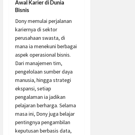
Awal Karier di Dunia
Bisnis
Dony memulai perjalanan
kariernya di sektor
perusahaan swasta, di
mana ia menekuni berbagai
aspek operasional bisnis.
Dari manajemen tim,
pengelolaan sumber daya
manusia, hingga strategi
ekspansi, setiap
pengalaman ia jadikan
pelajaran berharga. Selama
masa ini, Dony juga belajar
pentingnya pengambilan
keputusan berbasis data,