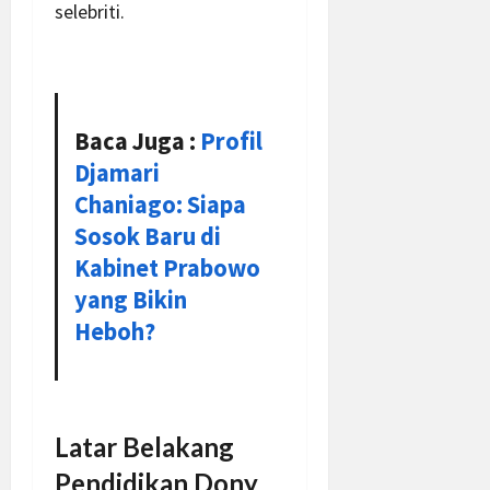
selebriti.
Baca Juga :
Profil
Djamari
Chaniago: Siapa
Sosok Baru di
Kabinet Prabowo
yang Bikin
Heboh?
Latar Belakang
Pendidikan Dony