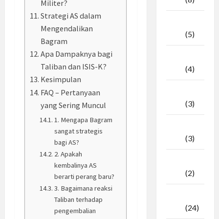
Militer?
Strategi AS dalam
April
Mengendalikan
2026
(5)
Bagram
Apa Dampaknya bagi
Maret
Taliban dan ISIS-K?
2026
(4)
Kesimpulan
Februari
FAQ – Pertanyaan
2026
(3)
yang Sering Muncul
1. Mengapa Bagram
Januari
sangat strategis
2026
(3)
bagi AS?
2. Apakah
Desember
kembalinya AS
2025
(2)
berarti perang baru?
3. Bagaimana reaksi
November
Taliban terhadap
2025
(24)
pengembalian