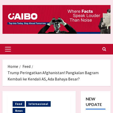
Skip
to
content
Primary
Menu
Home
Feed
Trump Peringatkan Afghanistan! Pangkalan Bagram
Kembali ke Kendali AS, Ada Bahaya Besar?
NEW
Feed
Internasional
UPDATE
News