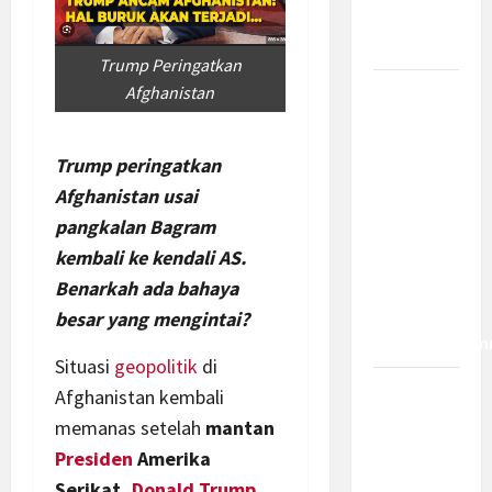
Bagaimana
Dampaknya?
Trump Peringatkan
Afghanistan
Insentif
PPh 0
Persen
Trump peringatkan
hingga 50
Afghanistan usai
Tahun di
pangkalan Bagram
PFII, Apa
kembali ke kendali AS.
Tujuan
Benarkah ada bahaya
dan Siapa
yang Bisa
besar yang mengintai?
Mendapatkan
Situasi
geopolitik
di
Bamsoet:
Afghanistan kembali
Pasal 45-
memanas setelah
mantan
49 KUHP
Presiden
Amerika
Jadi
Serikat,
Donald Trump
,