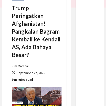
Trump
Trump
Batalkan
Peringatkan
Serangan
ke Iran,
Afghanistan!
Negosiasi
Pangkalan Bagram
Dimulai
Kembali ke Kendali
Bahas
Selat
AS, Ada Bahaya
Hormuz
Besar?
Prabowo
Kim Marshall
Berikan
September 22, 2025
Anggaran
9 minutes read
Lebih
untuk
BNN, Apa
Strateginya
dan