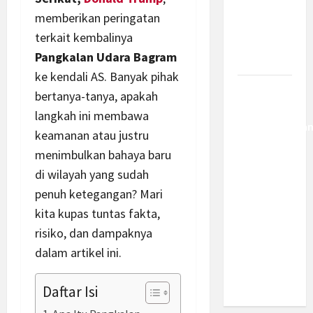
Kemajuan
memberikan peringatan
Berantas
terkait kembalinya
Kejahatan
Pangkalan Udara Bagram
Korporasi
ke kendali AS. Banyak pihak
Anggaran
bertanya-tanya, apakah
MBG 2027
langkah ini membawa
Diproyeksika
keamanan atau justru
Turun Jadi
menimbulkan bahaya baru
Rp174
di wilayah yang sudah
Triliun,
penuh ketegangan? Mari
Apakah
kita kupas tuntas fakta,
Program
Makan
risiko, dan dampaknya
Bergizi
dalam artikel ini.
Gratis
Dikurangi?
Daftar Isi