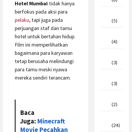
Hotel Mumbai
tidak hanya
berfokus pada aksi para
April
pelaku
, tapi juga pada
2026
(5)
perjuangan staf dan tamu
Maret
hotel untuk bertahan hidup.
2026
(4)
Film ini memperlihatkan
bagaimana para karyawan
Februari
tetap berusaha melindungi
2026
(3)
para tamu meski nyawa
Januari
mereka sendiri terancam.
2026
(3)
Desember
2025
(2)
Baca
November
Juga:
Minecraft
2025
(24)
Movie Pecahkan