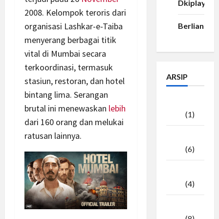
Dkiplay88
2008. Kelompok teroris dari
organisasi Lashkar-e-Taiba
Berlian33
menyerang berbagai titik
vital di Mumbai secara
terkoordinasi, termasuk
ARSIP
stasiun, restoran, dan hotel
bintang lima. Serangan
Agustus
brutal ini menewaskan
lebih
2026
(1)
dari 160 orang dan melukai
ratusan lainnya.
Juli
2026
(6)
Juni
2026
(4)
Mei
2026
(8)