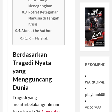
Menegangkan
Potret Keteguhan
Manusia di Tengah
Krisis
About the Author
Kim Marshall
Berdasarkan
Tragedi Nyata
REKOMENDASI
yang
Mengguncang
WARKOP4D
Dunia
playbook88
Tragedi yang
melatarbelakangi film ini
victory88
terjadi pada 26
November