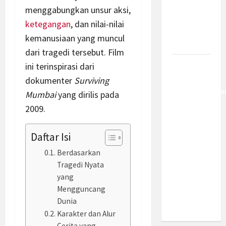
Kemajuan
menggabungkan unsur aksi,
Berantas
ketegangan
, dan nilai-nilai
Kejahatan
kemanusiaan yang muncul
Korporasi
dari tragedi tersebut. Film
ini terinspirasi dari
Anggaran
MBG 2027
dokumenter
Surviving
Diproyeksika
Mumbai
yang dirilis pada
Turun Jadi
2009.
Rp174
Triliun,
Daftar Isi
Apakah
Berdasarkan
Program
Tragedi Nyata
Makan
yang
Bergizi
Mengguncang
Gratis
Dunia
Dikurangi?
Karakter dan Alur
Cerita yang