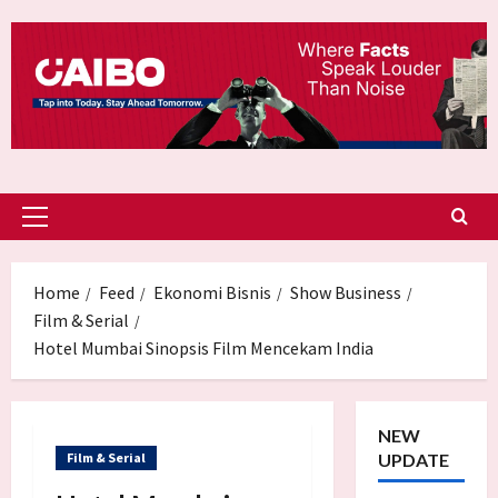
Skip
to
content
Primary
Menu
Home
Feed
Ekonomi Bisnis
Show Business
Film & Serial
Hotel Mumbai Sinopsis Film Mencekam India
NEW
Film & Serial
UPDATE