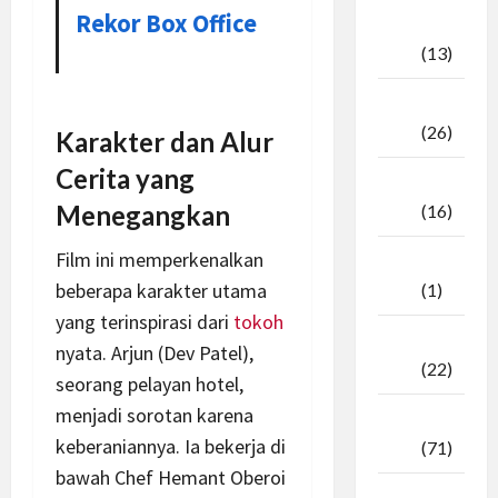
Rekor Box Office
Oktober
2025
(13)
September
2025
(26)
Karakter dan Alur
Cerita yang
Agustus
Menegangkan
2025
(16)
Film ini memperkenalkan
Juli
beberapa karakter utama
2025
(1)
yang terinspirasi dari
tokoh
April
nyata. Arjun (Dev Patel),
2025
(22)
seorang pelayan hotel,
menjadi sorotan karena
Maret
keberaniannya. Ia bekerja di
2025
(71)
bawah Chef Hemant Oberoi