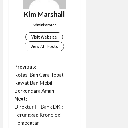
Kim Marshall
Administrator
Visit Website
View All Posts
P
Previous:
Rotasi Ban Cara Tepat
o
Rawat Ban Mobil
s
Berkendara Aman
Next:
t
Direktur IT Bank DKI:
n
Terungkap Kronologi
Pemecatan