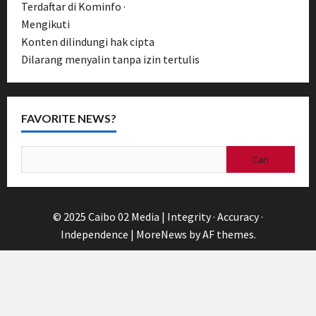
Terdaftar di Kominfo ·
UU Pers No. 40/1999
Mengikuti
Pedoman Media Siber
Konten dilindungi hak cipta
Dilarang menyalin tanpa izin tertulis
FAVORITE NEWS?
Cari
untuk:
© 2025 Caibo 02 Media | Integrity · Accuracy ·
Independence
|
MoreNews
by AF themes.