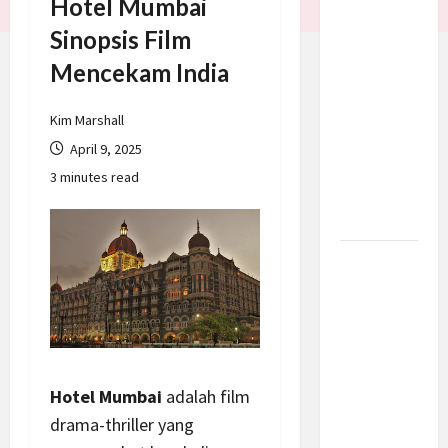
Hotel Mumbai
Trump
Sinopsis Film
Batalkan
Mencekam India
Serangan
ke Iran,
Negosiasi
Kim Marshall
Dimulai
April 9, 2025
Bahas
3 minutes read
Selat
Hormuz
Prabowo
Berikan
Anggaran
Lebih
untuk
BNN, Apa
Hotel Mumbai
adalah film
Strateginya
drama-thriller yang
dan