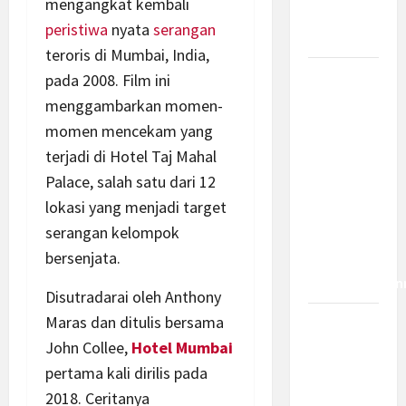
mengangkat kembali
Bagaimana
peristiwa
nyata
serangan
Dampaknya?
teroris di Mumbai, India,
Insentif
pada 2008. Film ini
PPh 0
menggambarkan momen-
Persen
momen mencekam yang
hingga 50
terjadi di Hotel Taj Mahal
Tahun di
Palace, salah satu dari 12
PFII, Apa
lokasi yang menjadi target
Tujuan
serangan kelompok
dan Siapa
bersenjata.
yang Bisa
Mendapatkan
Disutradarai oleh Anthony
Maras dan ditulis bersama
Bamsoet:
John Collee,
Hotel Mumbai
Pasal 45-
49 KUHP
pertama kali dirilis pada
Jadi
2018. Ceritanya