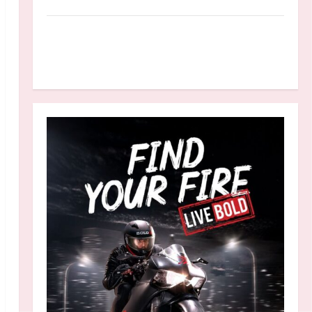
Anggaran MBG 2027 Diproyeksikan Turun
Jadi Rp174 Triliun, Apakah Program Makan
Bergizi Gratis Dikurangi?