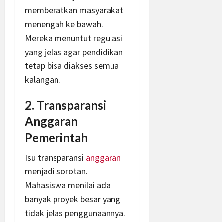
memberatkan masyarakat
menengah ke bawah.
Mereka menuntut regulasi
yang jelas agar pendidikan
tetap bisa diakses semua
kalangan.
2. Transparansi
Anggaran
Pemerintah
Isu transparansi
anggaran
menjadi sorotan.
Mahasiswa menilai ada
banyak proyek besar yang
tidak jelas penggunaannya.