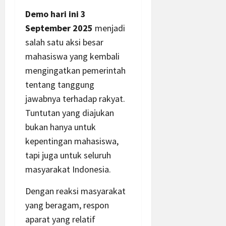
Demo hari ini 3
September 2025
menjadi
salah satu aksi besar
mahasiswa yang kembali
mengingatkan pemerintah
tentang tanggung
jawabnya terhadap rakyat.
Tuntutan yang diajukan
bukan hanya untuk
kepentingan mahasiswa,
tapi juga untuk seluruh
masyarakat Indonesia.
Dengan reaksi masyarakat
yang beragam, respon
aparat yang relatif