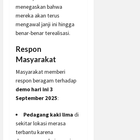
menegaskan bahwa
mereka akan terus
mengawal janji ini hingga
benar-benar terealisasi.
Respon
Masyarakat
Masyarakat memberi
respon beragam terhadap
demo hari ini 3
September 2025
:
Pedagang kaki lima
di
sekitar lokasi merasa
terbantu karena