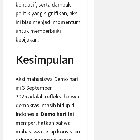
kondusif, serta dampak
politik yang signifikan, aksi
ini bisa menjadi momentum
untuk memperbaiki
kebijakan.
Kesimpulan
Aksi mahasiswa Demo hari
ini 3 September
2025 adalah refleksi bahwa
demokrasi masih hidup di
Indonesia.
Demo hari ini
memperlihatkan bahwa
mahasiswa tetap konsisten