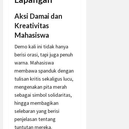
Aksi Damai dan
Kreativitas
Mahasiswa
Demo kali ini tidak hanya
berisi orasi, tapi juga penuh
warna. Mahasiswa
membawa spanduk dengan
tulisan kritis sekaligus lucu,
mengenakan pita merah
sebagai simbol solidaritas,
hingga membagikan
selebaran yang berisi
penjelasan tentang
tuntutan mereka.