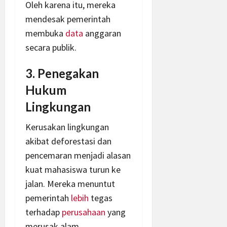
Oleh karena itu, mereka
mendesak pemerintah
membuka
data
anggaran
secara publik.
3. Penegakan
Hukum
Lingkungan
Kerusakan lingkungan
akibat deforestasi dan
pencemaran menjadi alasan
kuat mahasiswa turun ke
jalan. Mereka menuntut
pemerintah
lebih
tegas
terhadap
perusahaan
yang
merusak alam.