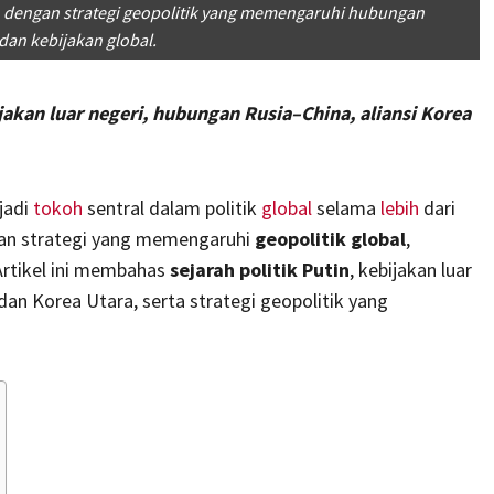
n dengan strategi geopolitik yang memengaruhi hubungan
dan kebijakan global.
ijakan luar negeri, hubungan Rusia–China, aliansi Korea
jadi
tokoh
sentral dalam politik
global
selama
lebih
dari
gan strategi yang memengaruhi
geopolitik global
,
 Artikel ini membahas
sejarah politik Putin
, kebijakan luar
an Korea Utara, serta strategi geopolitik yang