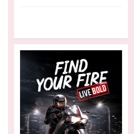
Anggaran MBG 2027 Diproyeksikan Turun
Jadi Rp174 Triliun, Apakah Program Makan
Bergizi Gratis Dikurangi?