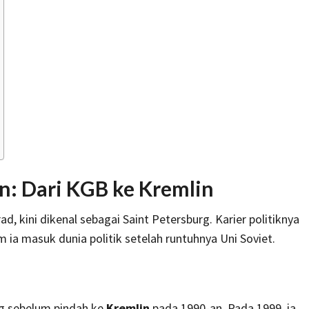
in: Dari KGB ke Kremlin
d, kini dikenal sebagai Saint Petersburg. Karier politiknya
um ia masuk dunia politik setelah runtuhnya Uni Soviet.
rg sebelum pindah ke
Kremlin
pada 1990-an. Pada 1999, ia