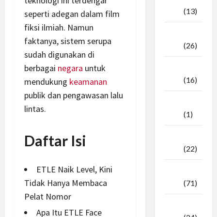
teknologi ini terdengar
2025
(13)
seperti adegan dalam film
fiksi ilmiah. Namun
September
faktanya, sistem serupa
2025
(26)
sudah digunakan di
berbagai
negara
untuk
Agustus
2025
(16)
mendukung
keamanan
publik dan pengawasan lalu
Juli
lintas.
2025
(1)
April
Daftar Isi
2025
(22)
ETLE Naik Level, Kini
Maret
Tidak Hanya Membaca
2025
(71)
Pelat Nomor
Februari
Apa Itu ETLE Face