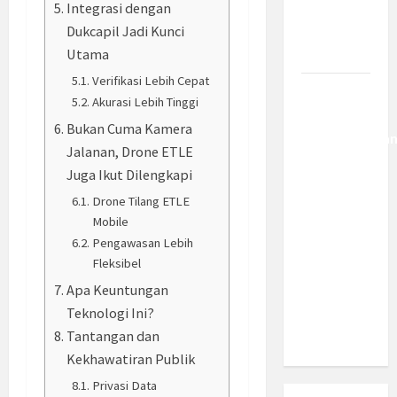
Integrasi dengan
Berantas
Kejahatan
Dukcapil Jadi Kunci
Korporasi
Utama
Verifikasi Lebih Cepat
Anggaran
Akurasi Lebih Tinggi
MBG 2027
Bukan Cuma Kamera
Diproyeksika
Jalanan, Drone ETLE
Turun Jadi
Juga Ikut Dilengkapi
Rp174
Drone Tilang ETLE
Triliun,
Mobile
Apakah
Pengawasan Lebih
Program
Fleksibel
Makan
Apa Keuntungan
Bergizi
Teknologi Ini?
Gratis
Tantangan dan
Dikurangi?
Kekhawatiran Publik
Privasi Data