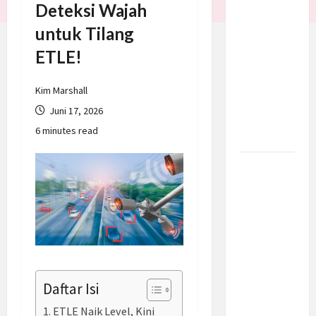
Deteksi Wajah
Batalkan
untuk Tilang
Serangan
ke Iran,
ETLE!
Negosiasi
Dimulai
Kim Marshall
Bahas
Juni 17, 2026
Selat
6 minutes read
Hormuz
Prabowo
Berikan
Anggaran
Lebih
untuk
BNN, Apa
Strateginya
Daftar Isi
dan
Bagaimana
ETLE Naik Level, Kini