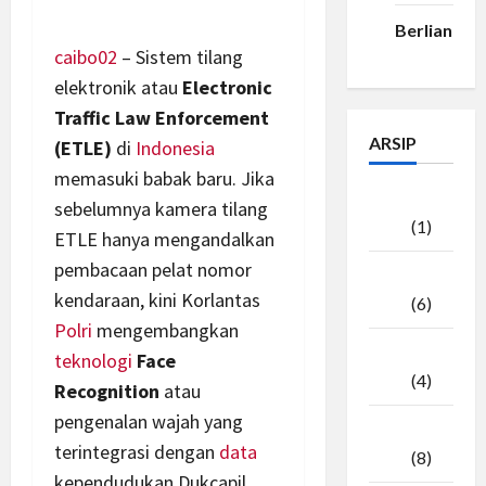
Berlian33
caibo02
– Sistem tilang
elektronik atau
Electronic
Traffic Law Enforcement
ARSIP
(ETLE)
di
Indonesia
memasuki babak baru. Jika
Agustus
sebelumnya kamera tilang
2026
(1)
ETLE hanya mengandalkan
pembacaan pelat nomor
Juli
kendaraan, kini Korlantas
2026
(6)
Polri
mengembangkan
Juni
teknologi
Face
2026
(4)
Recognition
atau
pengenalan wajah yang
Mei
terintegrasi dengan
data
2026
(8)
kependudukan Dukcapil.