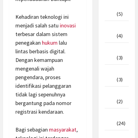
April
2026
(5)
Kehadiran teknologi ini
menjadi salah satu
inovasi
Maret
terbesar dalam sistem
2026
(4)
penegakan
hukum
lalu
Februari
lintas berbasis digital.
2026
(3)
Dengan kemampuan
mengenali wajah
Januari
pengendara, proses
2026
(3)
identifikasi pelanggaran
Desember
tidak lagi sepenuhnya
2025
(2)
bergantung pada nomor
registrasi kendaraan.
November
2025
(24)
Bagi sebagian
masyarakat
,
Oktober