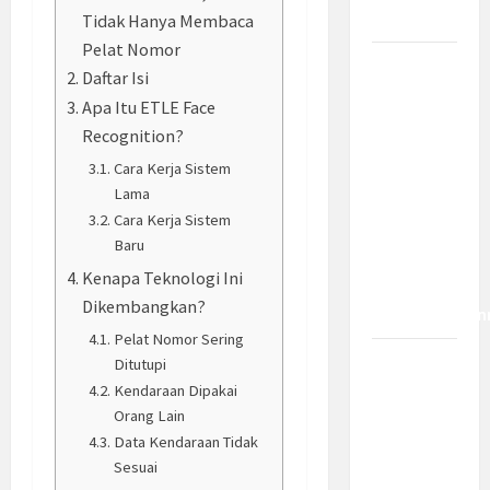
Dampaknya?
Tidak Hanya Membaca
Pelat Nomor
Insentif
Daftar Isi
PPh 0
Apa Itu ETLE Face
Persen
Recognition?
hingga 50
Cara Kerja Sistem
Tahun di
Lama
PFII, Apa
Cara Kerja Sistem
Tujuan
Baru
dan Siapa
Kenapa Teknologi Ini
yang Bisa
Dikembangkan?
Mendapatkan
Pelat Nomor Sering
Bamsoet:
Ditutupi
Pasal 45-
Kendaraan Dipakai
Orang Lain
49 KUHP
Data Kendaraan Tidak
Jadi
Sesuai
Kemajuan