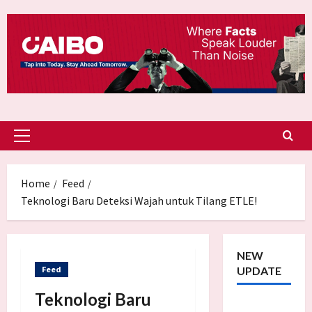
Skip
to
content
Primary
Menu
Home
Feed
Teknologi Baru Deteksi Wajah untuk Tilang ETLE!
NEW
Feed
UPDATE
Teknologi Baru
Trump