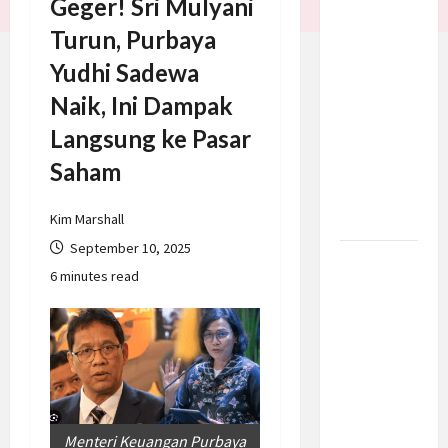
Geger! Sri Mulyani
Trump
Turun, Purbaya
Batalkan
Yudhi Sadewa
Serangan
ke Iran,
Naik, Ini Dampak
Negosiasi
Langsung ke Pasar
Dimulai
Saham
Bahas
Selat
Hormuz
Kim Marshall
September 10, 2025
Prabowo
6 minutes read
Berikan
Anggaran
Lebih
untuk
BNN, Apa
Strateginya
dan
Menteri Keuangan Purbaya