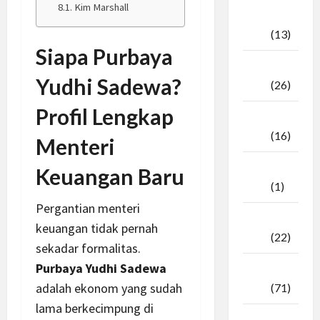
Kim Marshall
Oktober
2025
(13)
Siapa Purbaya
September
Yudhi Sadewa?
2025
(26)
Profil Lengkap
Agustus
2025
(16)
Menteri
Juli
Keuangan Baru
2025
(1)
Pergantian menteri
April
keuangan tidak pernah
2025
(22)
sekadar formalitas.
Purbaya Yudhi Sadewa
Maret
adalah ekonom yang sudah
2025
(71)
lama berkecimpung di