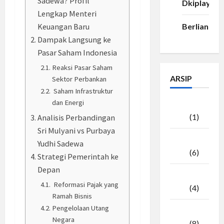
Sadewa? Profil
Dkiplay88
Lengkap Menteri
Berlian33
Keuangan Baru
Dampak Langsung ke
Pasar Saham Indonesia
Reaksi Pasar Saham
ARSIP
Sektor Perbankan
Saham Infrastruktur
dan Energi
Agustus
2026
(1)
Analisis Perbandingan
Sri Mulyani vs Purbaya
Juli
Yudhi Sadewa
2026
(6)
Strategi Pemerintah ke
Depan
Juni
Reformasi Pajak yang
2026
(4)
Ramah Bisnis
Pengelolaan Utang
Mei
Negara
2026
(8)