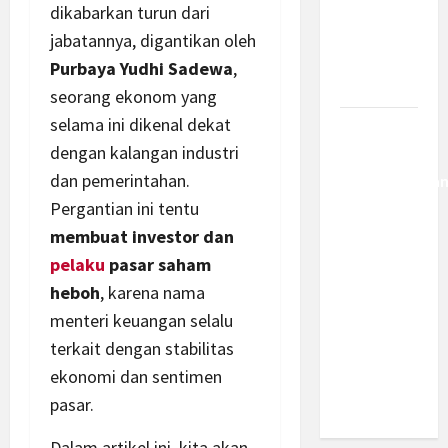
Kemajuan
dikabarkan turun dari
Berantas
jabatannya, digantikan oleh
Kejahatan
Purbaya Yudhi Sadewa
,
Korporasi
seorang ekonom yang
selama ini dikenal dekat
Anggaran
dengan kalangan industri
MBG 2027
dan pemerintahan.
Diproyeksika
Turun Jadi
Pergantian ini tentu
Rp174
membuat investor dan
Triliun,
pelaku
pasar saham
Apakah
heboh
, karena nama
Program
menteri keuangan selalu
Makan
terkait dengan stabilitas
Bergizi
ekonomi dan sentimen
Gratis
pasar.
Dikurangi?
Dalam artikel ini, kita akan