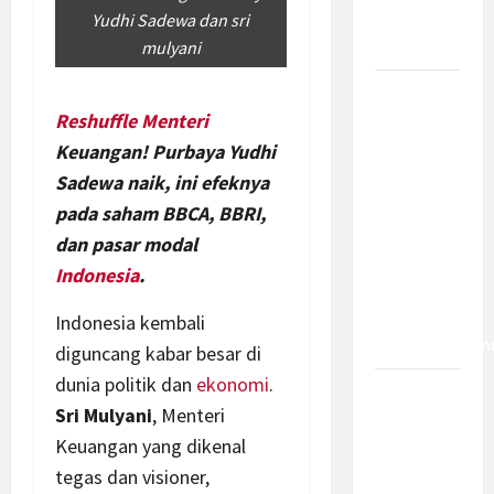
Bagaimana
Yudhi Sadewa dan sri
Dampaknya?
mulyani
Insentif
Reshuffle Menteri
PPh 0
Keuangan! Purbaya Yudhi
Persen
hingga 50
Sadewa naik, ini efeknya
Tahun di
pada saham BBCA, BBRI,
PFII, Apa
dan pasar modal
Tujuan
Indonesia
.
dan Siapa
yang Bisa
Indonesia kembali
Mendapatkan
diguncang kabar besar di
dunia politik dan
ekonomi
.
Bamsoet:
Sri Mulyani
, Menteri
Pasal 45-
Keuangan yang dikenal
49 KUHP
tegas dan visioner,
Jadi