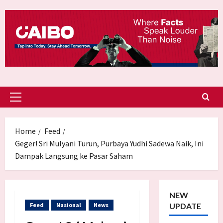
Skip
to
content
Primary
Menu
Home
Feed
Geger! Sri Mulyani Turun, Purbaya Yudhi Sadewa Naik, Ini
Dampak Langsung ke Pasar Saham
NEW
Feed
Nasional
News
UPDATE