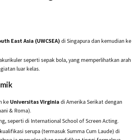
outh East Asia (UWCSEA)
di Singapura dan kemudian ke
rakurikuler seperti sepak bola, yang memperlihatkan arah
iatan luar kelas.
emik
an ke
Universitas Virginia
di Amerika Serikat dengan
nani & Roma).
g, seperti di International School of Screen Acting.
 kualifikasi serupa (termasuk Summa Cum Laude) di
hwa ia menyelesaikan pendidikan tinggi formalnya