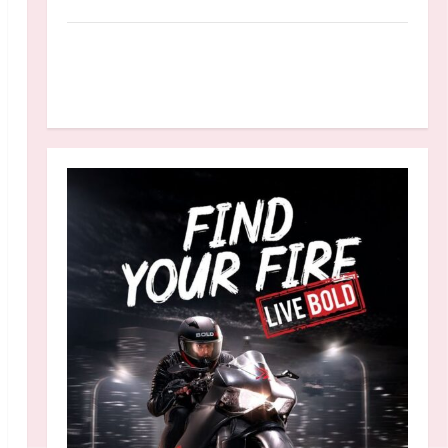
Anggaran MBG 2027 Diproyeksikan Turun
Jadi Rp174 Triliun, Apakah Program Makan
Bergizi Gratis Dikurangi?