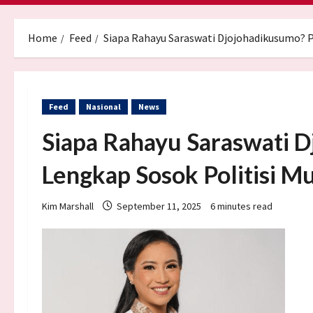
Home
Feed
Siapa Rahayu Saraswati Djojohadikusumo? Pr
Feed
Nasional
News
Siapa Rahayu Saraswati D
Lengkap Sosok Politisi M
Kim Marshall
September 11, 2025
6 minutes read