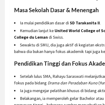
Masa Sekolah Dasar & Menengah
Ia mulai pendidikan dasar di
SD Tarakanita II
.
Kemudian lanjut ke
United World College of S
College du Leman
di Swiss.
Sewaktu di SMU, dia juga aktif di kegiatan ekst
bahwa dia bukan hanya fokus akademik tapi juga keg
Pendidikan Tinggi dan Fokus Akad
Setelah lulus SMA, Rahayu Saraswati melanjutk
fokus pada bidang
Drama dan Peradaban Kuno
(Yu
Ia juga mengejar pelatihan khusus di bidang aktin
Belakangan, ia memperoleh gelar Bachelor atau
perguruan tinggi—beberapa sumber menyebutkan ba