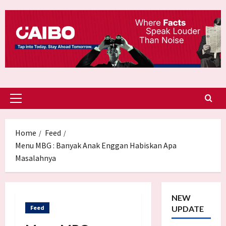
Skip
to
content
Primary
Menu
Home
Feed
Menu MBG : Banyak Anak Enggan Habiskan Apa
Masalahnya
NEW
Feed
UPDATE