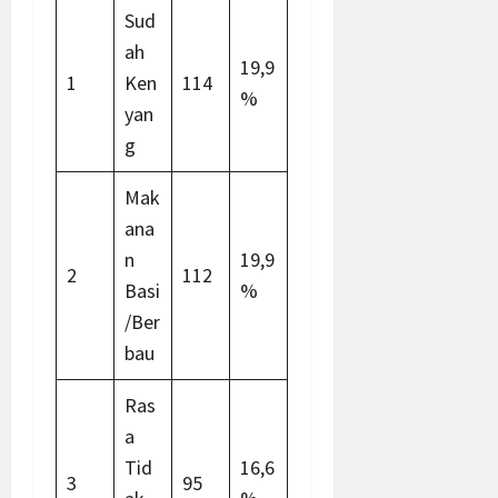
Sud
ah
19,9
1
Ken
114
%
yan
g
Mak
ana
n
19,9
2
112
Basi
%
/Ber
bau
Ras
a
Tid
16,6
3
95