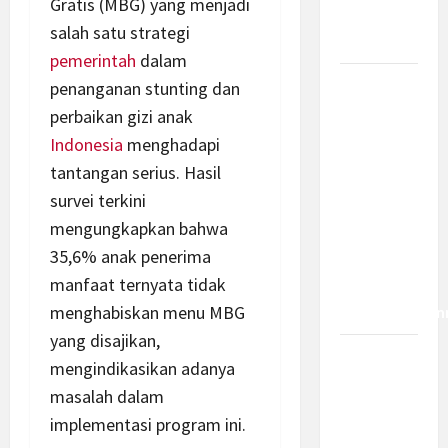
Gratis (MBG) yang menjadi
Bagaimana
salah satu strategi
Dampaknya?
pemerintah
dalam
Insentif
penanganan stunting dan
PPh 0
perbaikan gizi anak
Persen
Indonesia
menghadapi
hingga 50
tantangan serius. Hasil
Tahun di
survei terkini
PFII, Apa
mengungkapkan bahwa
Tujuan
35,6% anak penerima
dan Siapa
manfaat ternyata tidak
yang Bisa
menghabiskan menu MBG
Mendapatkan
yang disajikan,
Bamsoet:
mengindikasikan adanya
Pasal 45-
masalah dalam
49 KUHP
implementasi program ini.
Jadi