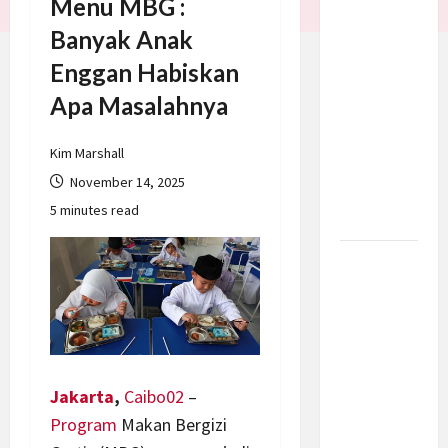
Menu MBG :
Trump
Banyak Anak
Batalkan
Enggan Habiskan
Serangan
ke Iran,
Apa Masalahnya
Negosiasi
Dimulai
Kim Marshall
Bahas
November 14, 2025
Selat
5 minutes read
Hormuz
Prabowo
Berikan
Anggaran
Lebih
untuk
BNN, Apa
Jakarta
,
Caibo02
–
Strateginya
Program
Makan Bergizi
dan