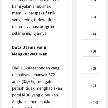
kami yakin anak-anak
April
memiliki perspektif unik
2026
(5)
yang sering terlewatkan
dalam evaluasi program
Maret
selama ini,” ujarnya.
2026
(4)
Februari
Data Utama yang
2026
(3)
Mengkhawatirkan
Januari
Dari 1.624 responden yang
2026
(3)
dianalisis, sebanyak 572
Desember
anak (35,6%) mengaku
2025
(2)
pernah tidak menghabiskan
porsi MBG yang diberikan.
November
Angka ini menunjukkan
2025
(24)