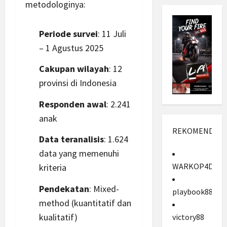
metodologinya:
Periode survei
: 11 Juli
– 1 Agustus 2025
Cakupan wilayah
: 12
provinsi di Indonesia
Responden awal
: 2.241
anak
REKOMENDASI
Data teranalisis
: 1.624
data yang memenuhi
WARKOP4D
kriteria
Pendekatan
: Mixed-
playbook88
method (kuantitatif dan
kualitatif)
victory88