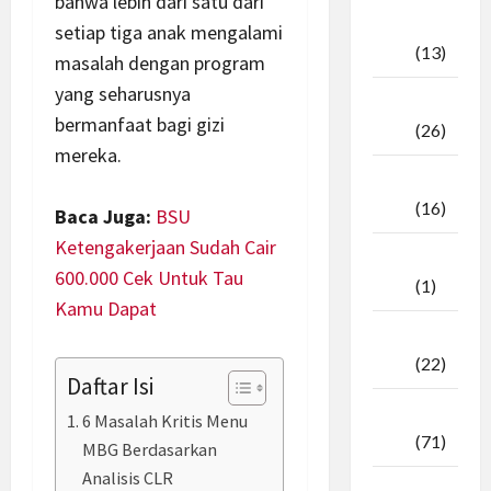
bahwa lebih dari satu dari
Oktober
setiap tiga anak mengalami
2025
(13)
masalah dengan program
yang seharusnya
September
bermanfaat bagi gizi
2025
(26)
mereka.
Agustus
2025
(16)
Baca Juga:
BSU
Ketengakerjaan Sudah Cair
Juli
600.000 Cek Untuk Tau
2025
(1)
Kamu Dapat
April
2025
(22)
Daftar Isi
Maret
6 Masalah Kritis Menu
2025
(71)
MBG Berdasarkan
Analisis CLR