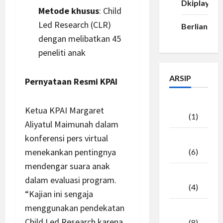
Dkiplay88
Metode khusus
: Child
Led Research (CLR)
Berlian33
dengan melibatkan 45
peneliti anak
ARSIP
Pernyataan Resmi KPAI
Agustus
Ketua KPAI Margaret
2026
(1)
Aliyatul Maimunah dalam
konferensi pers virtual
Juli
menekankan pentingnya
2026
(6)
mendengar suara anak
Juni
dalam evaluasi program.
2026
(4)
“Kajian ini sengaja
menggunakan pendekatan
Mei
Child Led Research karena
2026
(8)