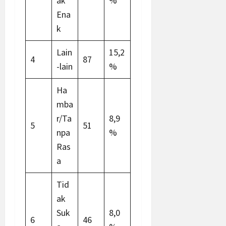
ak
%
Ena
k
Lain
15,2
4
87
-lain
%
Ha
mba
r/Ta
8,9
5
51
npa
%
Ras
a
Tid
ak
Suk
8,0
6
46