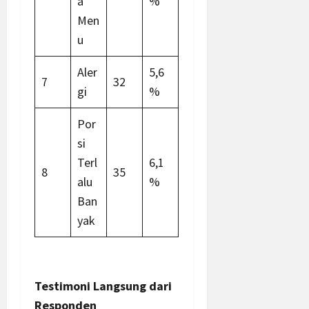
a
%
Men
u
Aler
5,6
7
32
gi
%
Por
si
Terl
6,1
8
35
alu
%
Ban
yak
Testimoni Langsung dari
Responden