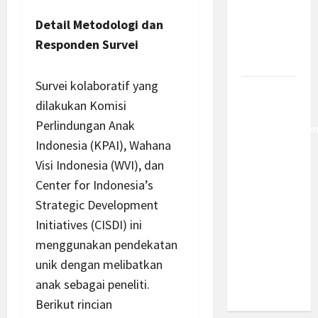
Kemajuan
Detail Metodologi dan
Berantas
Kejahatan
Responden Survei
Korporasi
Survei kolaboratif yang
Anggaran
dilakukan Komisi
MBG 2027
Perlindungan Anak
Diproyeksika
Indonesia (KPAI), Wahana
Turun Jadi
Rp174
Visi Indonesia (WVI), dan
Triliun,
Center for Indonesia’s
Apakah
Strategic Development
Program
Initiatives (CISDI) ini
Makan
menggunakan pendekatan
Bergizi
unik dengan melibatkan
Gratis
anak sebagai peneliti.
Dikurangi?
Berikut rincian