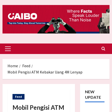
Skip
to
content
Primary
Menu
Home
Feed
Mobil Pengisi ATM Kebakar Uang 4M Lenyap
NEW
Feed
UPDATE
Mobil Pengisi ATM
Trump