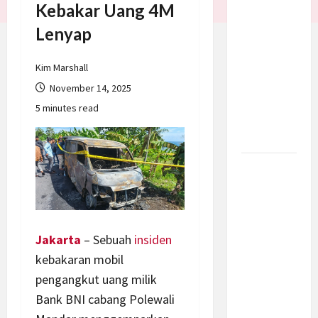
Kebakar Uang 4M
Batalkan
Lenyap
Serangan
ke Iran,
Negosiasi
Kim Marshall
Dimulai
November 14, 2025
Bahas
5 minutes read
Selat
Hormuz
Prabowo
Berikan
Anggaran
Lebih
Jakarta
– Sebuah
insiden
untuk
BNN, Apa
kebakaran mobil
Strateginya
pengangkut uang milik
dan
Bank BNI cabang Polewali
Bagaimana