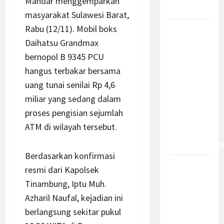
Mandar menggemparkan
Dampaknya?
masyarakat Sulawesi Barat,
Rabu (12/11). Mobil boks
Insentif
Daihatsu Grandmax
PPh 0
Persen
bernopol B 9345 PCU
hingga 50
hangus terbakar bersama
Tahun di
uang tunai senilai Rp 4,6
PFII, Apa
miliar yang sedang dalam
Tujuan
proses pengisian sejumlah
dan Siapa
ATM di wilayah tersebut.
yang Bisa
Mendapatkan
Berdasarkan konfirmasi
Bamsoet:
resmi dari Kapolsek
Pasal 45-
Tinambung, Iptu Muh.
49 KUHP
Azharil Naufal, kejadian ini
Jadi
berlangsung sekitar pukul
Kemajuan