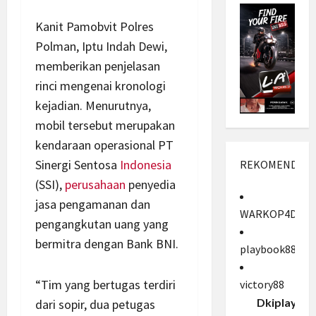
Kanit Pamobvit Polres
Polman, Iptu Indah Dewi,
memberikan penjelasan
rinci mengenai kronologi
kejadian. Menurutnya,
mobil tersebut merupakan
kendaraan operasional PT
Sinergi Sentosa
Indonesia
REKOMENDASI
(SSI),
perusahaan
penyedia
jasa pengamanan dan
WARKOP4D
pengangkutan uang yang
bermitra dengan Bank BNI.
playbook88
“Tim yang bertugas terdiri
victory88
Dkiplay88
dari sopir, dua petugas