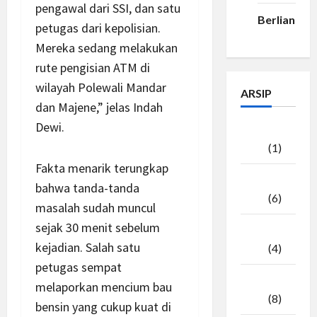
pengawal dari SSI, dan satu
Berlian33
petugas dari kepolisian.
Mereka sedang melakukan
rute pengisian ATM di
wilayah Polewali Mandar
ARSIP
dan Majene,” jelas Indah
Dewi.
Agustus
2026
(1)
Fakta menarik terungkap
Juli
bahwa tanda-tanda
2026
(6)
masalah sudah muncul
sejak 30 menit sebelum
Juni
kejadian. Salah satu
2026
(4)
petugas sempat
Mei
melaporkan mencium bau
2026
(8)
bensin yang cukup kuat di