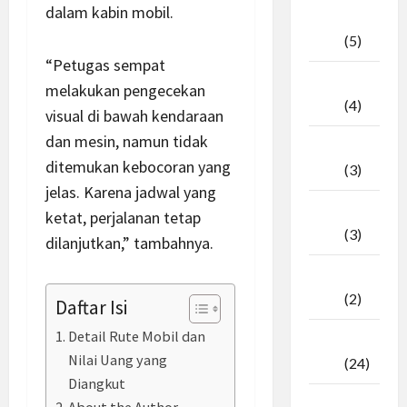
dalam kabin mobil.
April
2026
(5)
“Petugas sempat
Maret
melakukan pengecekan
2026
(4)
visual di bawah kendaraan
dan mesin, namun tidak
Februari
ditemukan kebocoran yang
2026
(3)
jelas. Karena jadwal yang
Januari
ketat, perjalanan tetap
2026
(3)
dilanjutkan,” tambahnya.
Desember
2025
(2)
Daftar Isi
Detail Rute Mobil dan
November
Nilai Uang yang
2025
(24)
Diangkut
Oktober