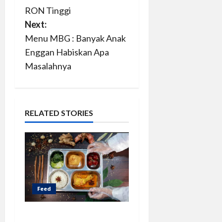
o
RON Tinggi
s
Next:
Menu MBG : Banyak Anak
t
Enggan Habiskan Apa
n
Masalahnya
a
v
RELATED STORIES
i
g
a
Feed
t
i
Anggaran MBG 2027