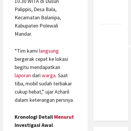
10.30 WITA di Dusun
Berantas
Palippis, Desa Bala,
Kejahatan
Kecamatan Balanipa,
Korporasi
Kabupaten Polewali
Anggaran
Mandar.
MBG 2027
Diproyeksika
“Tim kami
langsung
Turun Jadi
bergerak cepat ke lokasi
Rp174
begitu mendapatkan
Triliun,
Apakah
laporan
dari
warga
. Saat
Program
tiba, mobil sudah terbakar
Makan
cukup hebat,” ujar Azharil
Bergizi
dalam keterangan persnya.
Gratis
Dikurangi?
Kronologi Detail
Menurut
Investigasi Awal