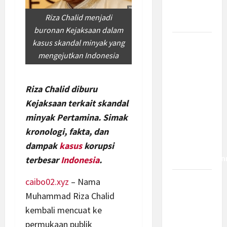
Bagaimana
Riza Chalid menjadi
Dampaknya?
buronan Kejaksaan dalam
kasus skandal minyak yang
Insentif
mengejutkan Indonesia
PPh 0
Persen
hingga 50
Riza Chalid diburu
Tahun di
Kejaksaan terkait skandal
PFII, Apa
minyak Pertamina. Simak
Tujuan
kronologi, fakta, dan
dan Siapa
dampak
kasus
korupsi
yang Bisa
Mendapatkan
terbesar
Indonesia
.
caibo02.xyz
– Nama
Bamsoet:
Pasal 45-
Muhammad Riza Chalid
49 KUHP
kembali mencuat ke
Jadi
permukaan publik