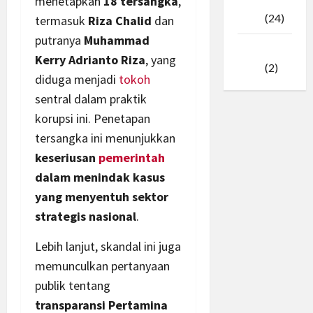
menetapkan
18 tersangka
,
Februari
2025
(24)
termasuk
Riza Chalid
dan
putranya
Muhammad
Januari
Kerry Adrianto Riza
, yang
2025
(2)
diduga menjadi
tokoh
sentral dalam praktik
korupsi ini. Penetapan
tersangka ini menunjukkan
keseriusan
pemerintah
dalam menindak kasus
yang menyentuh sektor
strategis nasional
.
Lebih lanjut, skandal ini juga
memunculkan pertanyaan
publik tentang
transparansi Pertamina