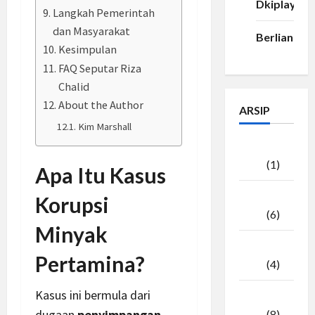
Dkiplay88
Langkah Pemerintah
dan Masyarakat
Berlian33
Kesimpulan
FAQ Seputar Riza
Chalid
About the Author
ARSIP
Kim Marshall
Agustus
2026
(1)
Apa Itu Kasus
Juli
Korupsi
2026
(6)
Minyak
Juni
Pertamina?
2026
(4)
Kasus ini bermula dari
Mei
dugaan
penyimpangan
2026
(8)