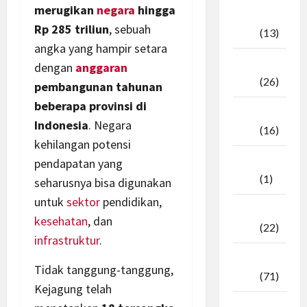
merugikan
negara
hingga
Oktober
Rp 285 triliun
, sebuah
2025
(13)
angka yang hampir setara
September
dengan
anggaran
2025
(26)
pembangunan tahunan
beberapa provinsi di
Agustus
Indonesia
. Negara
2025
(16)
kehilangan potensi
Juli
pendapatan yang
2025
(1)
seharusnya bisa digunakan
untuk
sektor
pendidikan,
April
kesehatan
, dan
2025
(22)
infrastruktur
.
Maret
Tidak tanggung-tanggung,
2025
(71)
Kejagung telah