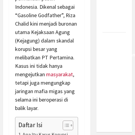
Kemajuan
Indonesia. Dikenal sebagai
Berantas
“Gasoline Godfather”, Riza
Kejahatan
Chalid kini menjadi buronan
Korporasi
utama Kejaksaan Agung
Anggaran
(Kejagung) dalam skandal
MBG 2027
korupsi besar yang
Diproyeksika
melibatkan PT Pertamina.
Turun Jadi
Kasus ini tidak hanya
Rp174
mengejutkan
masyarakat
,
Triliun,
tetapi juga mengungkap
Apakah
jaringan mafia migas yang
Program
selama ini beroperasi di
Makan
Bergizi
balik layar.
Gratis
Dikurangi?
Daftar Isi
Apa Itu Kasus Korupsi