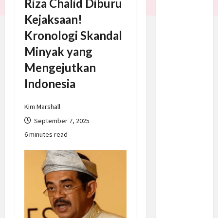
Riza Chalid Diburu
Trump
Kejaksaan!
Batalkan
Kronologi Skandal
Serangan
ke Iran,
Minyak yang
Negosiasi
Mengejutkan
Dimulai
Indonesia
Bahas
Selat
Hormuz
Kim Marshall
September 7, 2025
Prabowo
6 minutes read
Berikan
Anggaran
Lebih
untuk
BNN, Apa
Strateginya
dan