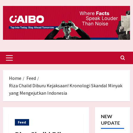
Skip
to
content
Primary
Menu
Home
Feed
Riza Chalid Diburu Kejaksaan! Kronologi Skandal Minyak
yang Mengejutkan Indonesia
NEW
Feed
UPDATE