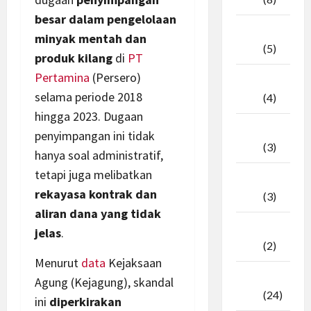
besar dalam pengelolaan
April
minyak mentah dan
2026
(5)
produk kilang
di
PT
Pertamina
(Persero)
Maret
selama periode 2018
2026
(4)
hingga 2023. Dugaan
Februari
penyimpangan ini tidak
2026
(3)
hanya soal administratif,
tetapi juga melibatkan
Januari
rekayasa kontrak dan
2026
(3)
aliran dana yang tidak
Desember
jelas
.
2025
(2)
Menurut
data
Kejaksaan
November
Agung (Kejagung), skandal
2025
(24)
ini
diperkirakan