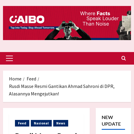
Skip
to
content
Primary
Menu
Home
Feed
Rusdi Masse Resmi Gantikan Ahmad Sahroni di DPR,
Alasannya Mengejutkan!
NEW
Feed
Nasional
News
UPDATE