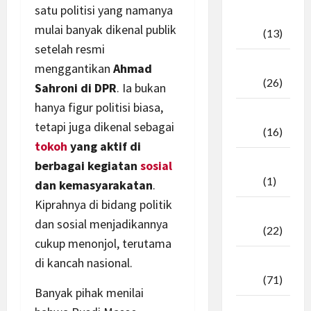
satu politisi yang namanya
Oktober
mulai banyak dikenal publik
2025
(13)
setelah resmi
September
menggantikan
Ahmad
2025
(26)
Sahroni di DPR
. Ia bukan
hanya figur politisi biasa,
Agustus
tetapi juga dikenal sebagai
2025
(16)
tokoh
yang aktif di
Juli
berbagai kegiatan
sosial
2025
(1)
dan kemasyarakatan
.
Kiprahnya di bidang politik
April
dan sosial menjadikannya
2025
(22)
cukup menonjol, terutama
di kancah nasional.
Maret
2025
(71)
Banyak pihak menilai