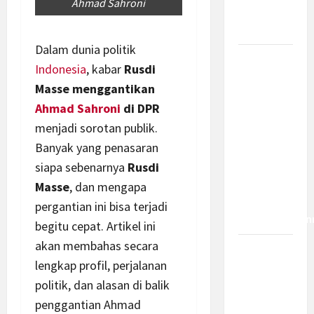
Ahmad Sahroni
Bagaimana
Dampaknya?
Dalam dunia politik
Insentif
Indonesia
, kabar
Rusdi
PPh 0
Masse menggantikan
Persen
Ahmad Sahroni
di DPR
hingga 50
menjadi sorotan publik.
Tahun di
Banyak yang penasaran
PFII, Apa
Tujuan
siapa sebenarnya
Rusdi
dan Siapa
Masse
, dan mengapa
yang Bisa
pergantian ini bisa terjadi
Mendapatkan
begitu cepat. Artikel ini
akan membahas secara
Bamsoet:
lengkap profil, perjalanan
Pasal 45-
politik, dan alasan di balik
49 KUHP
Jadi
penggantian Ahmad