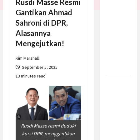
Rusdi Masse Resmi
Trump
Gantikan Ahmad
Batalkan
Sahroni di DPR,
Serangan
ke Iran,
Alasannya
Negosiasi
Mengejutkan!
Dimulai
Bahas
Kim Marshall
Selat
September 5, 2025
Hormuz
13 minutes read
Prabowo
Berikan
Anggaran
Lebih
untuk
BNN, Apa
Rusdi Masse resmi duduki
Strateginya
kursi DPR, menggantikan
dan