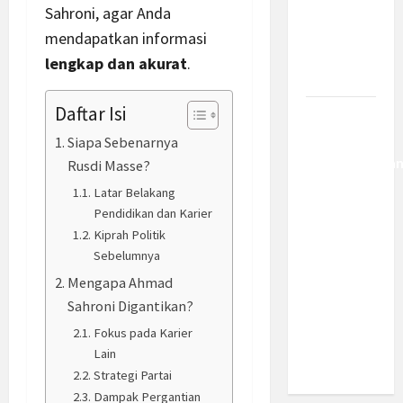
Kemajuan
Sahroni, agar Anda
Berantas
mendapatkan informasi
Kejahatan
lengkap dan akurat
.
Korporasi
Daftar Isi
Anggaran
MBG 2027
Siapa Sebenarnya
Diproyeksika
Rusdi Masse?
Turun Jadi
Latar Belakang
Rp174
Pendidikan dan Karier
Triliun,
Kiprah Politik
Apakah
Sebelumnya
Program
Mengapa Ahmad
Makan
Sahroni Digantikan?
Bergizi
Fokus pada Karier
Gratis
Lain
Dikurangi?
Strategi Partai
Dampak Pergantian