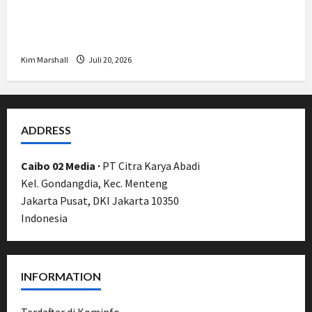
Bamsoet: Pasal 45-49 KUHP Jadi
Kemajuan Berantas Kejahatan Korporasi
Kim Marshall
Juli 20, 2026
ADDRESS
Caibo 02 Media ·
PT Citra Karya Abadi
Kel. Gondangdia, Kec. Menteng
Jakarta Pusat, DKI Jakarta 10350
Indonesia
INFORMATION
Terdaftar di Kominfo ·
UU Pers No. 40/1999