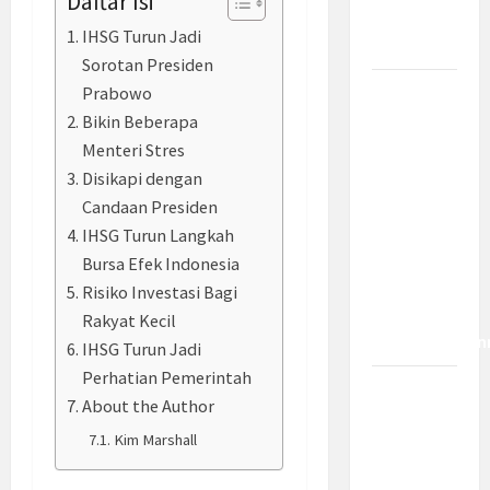
Daftar Isi
Bagaimana
IHSG Turun Jadi
Dampaknya?
Sorotan Presiden
Prabowo
Insentif
Bikin Beberapa
PPh 0
Persen
Menteri Stres
hingga 50
Disikapi dengan
Tahun di
Candaan Presiden
PFII, Apa
IHSG Turun Langkah
Tujuan
Bursa Efek Indonesia
dan Siapa
Risiko Investasi Bagi
yang Bisa
Rakyat Kecil
Mendapatkan
IHSG Turun Jadi
Perhatian Pemerintah
Bamsoet:
About the Author
Pasal 45-
Kim Marshall
49 KUHP
Jadi