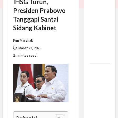
IHSG Turun,
Trump
Presiden Prabowo
Batalkan
Tanggapi Santai
Serangan
ke Iran,
Sidang Kabinet
Negosiasi
Dimulai
Kim Marshall
Bahas
Maret 22, 2025
Selat
2 minutes read
Hormuz
Prabowo
Berikan
Anggaran
Lebih
untuk
BNN, Apa
Strateginya
dan