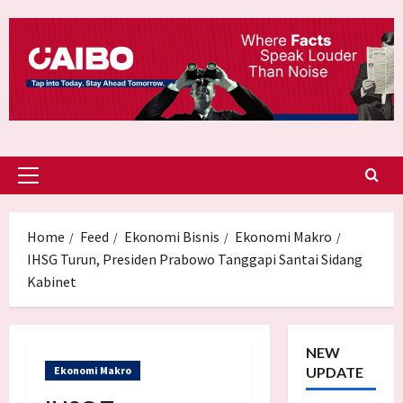
Skip
to
content
Primary
Menu
Home
Feed
Ekonomi Bisnis
Ekonomi Makro
IHSG Turun, Presiden Prabowo Tanggapi Santai Sidang
Kabinet
NEW
Ekonomi Makro
UPDATE