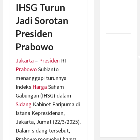
Kemajuan
IHSG Turun
Berantas
Jadi Sorotan
Kejahatan
Korporasi
Presiden
Anggaran
Prabowo
MBG 2027
Diproyeksika
Jakarta
–
Presiden
RI
Turun Jadi
Prabowo
Subianto
Rp174
menanggapi turunnya
Triliun,
Indeks
Harga
Saham
Apakah
Gabungan (IHSG) dalam
Program
Makan
Sidang
Kabinet Paripurna di
Bergizi
Istana Kepresidenan,
Gratis
Jakarta, Jumat (22/3/2025).
Dikurangi?
Dalam sidang tersebut,
Prabowo menyebut hanya