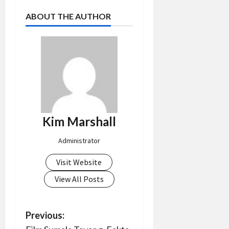
ABOUT THE AUTHOR
Kim Marshall
Administrator
Visit Website
View All Posts
P
Previous: