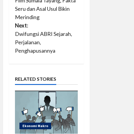
Film Sumala Tayang, Fakta
o
Seru dan Asal Usul Bikin
s
Merinding
Next:
t
Dwifungsi ABRI Sejarah,
n
Perjalanan,
Penghapusannya
a
v
RELATED STORIES
i
g
a
t
Ekonomi Makro
i