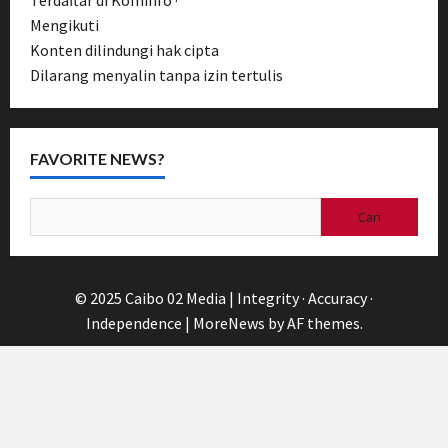
Mengikuti
Pedoman Media Siber
Konten dilindungi hak cipta
Dilarang menyalin tanpa izin tertulis
FAVORITE NEWS?
Cari
untuk:
© 2025 Caibo 02 Media | Integrity · Accuracy ·
Independence
|
MoreNews
by AF themes.