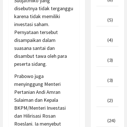
Sudjatmiko yang
disebutnya tidak terganggu
April
karena tidak memiliki
2026
(5)
investasi saham.
Pernyataan tersebut
Maret
disampaikan dalam
2026
(4)
suasana santai dan
Februari
disambut tawa oleh para
2026
(3)
peserta sidang.
Januari
Prabowo juga
2026
(3)
menyinggung Menteri
Pertanian Andi Amran
Desember
Sulaiman dan Kepala
2025
(2)
BKPM/Menteri Investasi
November
dan Hilirisasi Rosan
2025
(24)
Roeslani. Ia menyebut