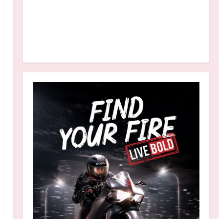
Anggaran MBG 2027 Diproyeksikan Turun
Jadi Rp174 Triliun, Apakah Program Makan
Bergizi Gratis Dikurangi?