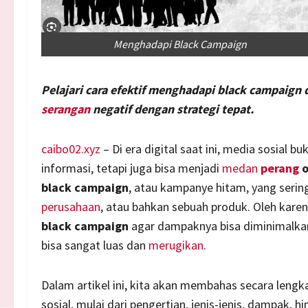
Menghadapi Black Campaign
Pelajari cara efektif menghadapi black campaign
serangan
negatif dengan strategi tepat.
caibo02.xyz
– Di era digital saat ini, media sosial 
informasi, tetapi juga bisa menjadi
medan
perang
o
black campaign
, atau kampanye hitam, yang serin
perusahaan
, atau bahkan sebuah produk. Oleh karen
black campaign
agar dampaknya bisa diminimalkan
bisa sangat luas dan
merugikan
.
Dalam artikel ini, kita akan membahas secara len
sosial, mulai dari pengertian, jenis-jenis, dampak, 