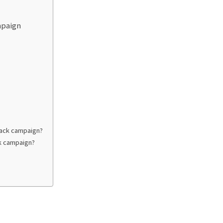
mpaign
lack campaign?
k campaign?