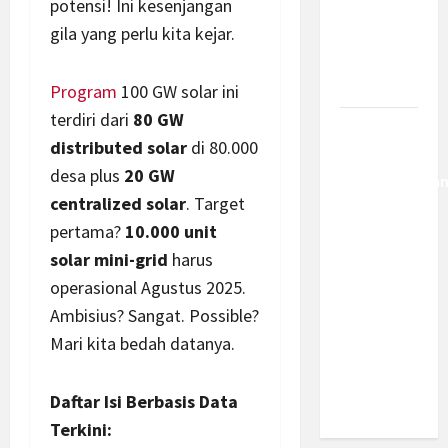
potensi! Ini kesenjangan
Kemajuan
gila yang perlu kita kejar.
Berantas
Kejahatan
Korporasi
Program
100 GW solar ini
terdiri dari
80 GW
Anggaran
distributed solar
di 80.000
MBG 2027
desa plus
20 GW
Diproyeksika
centralized solar
. Target
Turun Jadi
pertama?
10.000 unit
Rp174
Triliun,
solar mini-grid
harus
Apakah
operasional Agustus 2025.
Program
Ambisius? Sangat. Possible?
Makan
Mari kita bedah datanya.
Bergizi
Gratis
Daftar Isi Berbasis Data
Dikurangi?
Terkini: