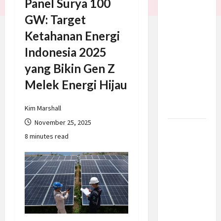
Panel Surya 100
Trump
GW: Target
Batalkan
Ketahanan Energi
Serangan
ke Iran,
Indonesia 2025
Negosiasi
yang Bikin Gen Z
Dimulai
Melek Energi Hijau
Bahas
Selat
Hormuz
Kim Marshall
November 25, 2025
Prabowo
8 minutes read
Berikan
Anggaran
Lebih
untuk
BNN, Apa
Strateginya
dan