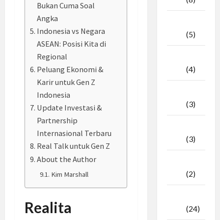
Bukan Cuma Soal
Angka
April
Indonesia vs Negara
2026
(5)
ASEAN: Posisi Kita di
Regional
Maret
2026
(4)
Peluang Ekonomi &
Karir untuk Gen Z
Februari
Indonesia
2026
(3)
Update Investasi &
Partnership
Januari
Internasional Terbaru
2026
(3)
Real Talk untuk Gen Z
About the Author
Desember
2025
(2)
Kim Marshall
November
Realita
2025
(24)