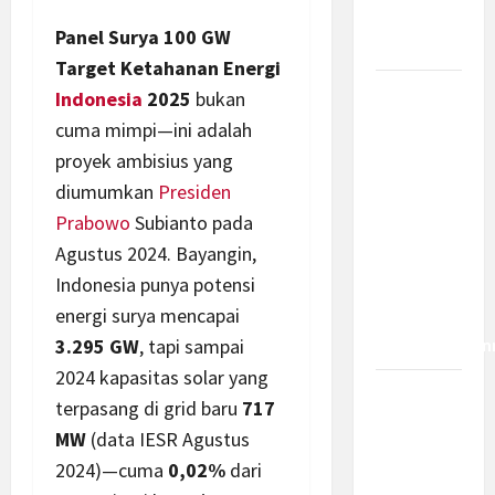
Bagaimana
Panel Surya 100 GW
Dampaknya?
Target Ketahanan Energi
Insentif
Indonesia
2025
bukan
PPh 0
cuma mimpi—ini adalah
Persen
proyek ambisius yang
hingga 50
diumumkan
Presiden
Tahun di
Prabowo
Subianto pada
PFII, Apa
Agustus 2024. Bayangin,
Tujuan
Indonesia punya potensi
dan Siapa
energi surya mencapai
yang Bisa
Mendapatkan
3.295 GW
, tapi sampai
2024 kapasitas solar yang
Bamsoet:
terpasang di grid baru
717
Pasal 45-
MW
(data IESR Agustus
49 KUHP
2024)—cuma
0,02%
dari
Jadi