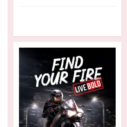
Anggaran MBG 2027 Diproyeksikan Turun
Jadi Rp174 Triliun, Apakah Program Makan
Bergizi Gratis Dikurangi?