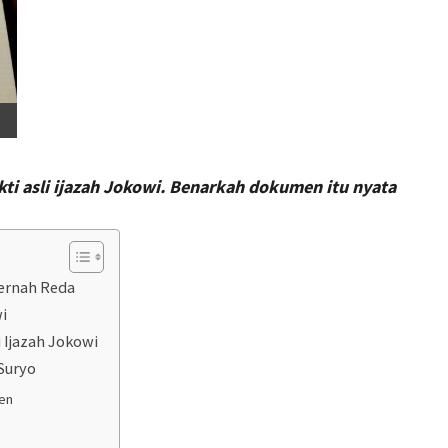
ti asli
ijazah
Jokowi. Benarkah
dokumen
itu nyata
Pernah Reda
wi
i Ijazah Jokowi
 Suryo
men