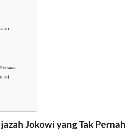
laim
 Persuasi
a Ini
 Ijazah Jokowi yang Tak Pernah