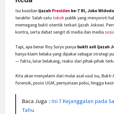
Isu keaslian
ijazah
Presiden
ke-7 RI, Joko Widodo
terakhir. Salah satu
tokoh
publik yang menyoroti hal
memegang bukti otentik terkait ijazah Jokowi. Per
kontra, serta debat sengit di media dan media
sosia
Tapi, apa benar Roy Suryo punya
bukti asli ijazah 
hanya klaim belaka yang dipakai sebagai strategi pu
— fakta, latar belakang, reaksi dari pihak-pihak terk
Kita akan menyelami dari mulai asal-usul isu, Bukti A
forensik, posisi UGM, pernyataan polisi, hingga kesi
Baca Juga :
Ini 7 Kejanggalan pada S
Tahu