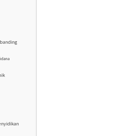
mbanding
Pidana
mik
enyidikan