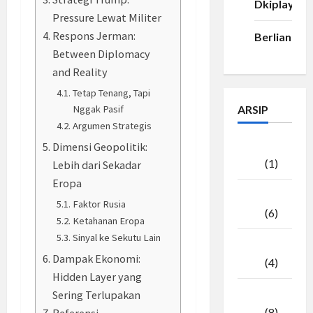
Dkiplay88
Pressure Lewat Militer
Respons Jerman:
Berlian33
Between Diplomacy
and Reality
Tetap Tenang, Tapi
Nggak Pasif
ARSIP
Argumen Strategis
Agustus
Dimensi Geopolitik:
2026
(1)
Lebih dari Sekadar
Eropa
Juli
Faktor Rusia
2026
(6)
Ketahanan Eropa
Sinyal ke Sekutu Lain
Juni
Dampak Ekonomi:
2026
(4)
Hidden Layer yang
Sering Terlupakan
Mei
2026
(8)