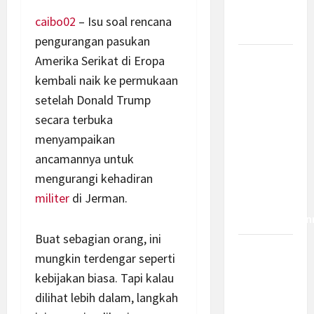
Bagaimana
caibo02
– Isu soal rencana
Dampaknya?
pengurangan pasukan
Amerika Serikat di Eropa
Insentif
PPh 0
kembali naik ke permukaan
Persen
setelah Donald Trump
hingga 50
secara terbuka
Tahun di
menyampaikan
PFII, Apa
ancamannya untuk
Tujuan
mengurangi kehadiran
dan Siapa
militer
di Jerman.
yang Bisa
Mendapatkan
Buat sebagian orang, ini
Bamsoet:
mungkin terdengar seperti
Pasal 45-
kebijakan biasa. Tapi kalau
49 KUHP
dilihat lebih dalam, langkah
Jadi