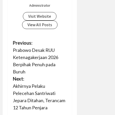
Administrator
Visit Website
View All Posts
P
Previous:
Prabowo Desak RUU
o
Ketenagakerjaan 2026
s
Berpihak Penuh pada
Buruh
t
Next:
n
Akhirnya Pelaku
Pelecehan Santriwati
a
Jepara Ditahan, Terancam
v
12 Tahun Penjara