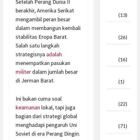
Setelah Perang Dunia II
Oktober
berakhir, Amerika Serikat
2025
(13)
mengambil peran besar
dalam membangun kembali
September
stabilitas Eropa Barat.
2025
(26)
Salah satu langkah
Agustus
strategisnya
adalah
2025
(16)
menempatkan pasukan
militer
dalam jumlah besar
Juli
di Jerman Barat.
2025
(1)
April
Ini bukan cuma soal
2025
(22)
keamanan
lokal, tapi juga
bagian dari strategi global
Maret
menghadapi pengaruh Uni
2025
(71)
Soviet di era Perang Dingin.