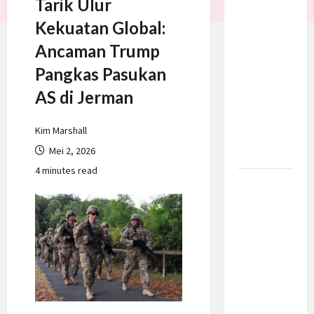
Tarik Ulur
Trump
Kekuatan Global:
Batalkan
Ancaman Trump
Serangan
ke Iran,
Pangkas Pasukan
Negosiasi
AS di Jerman
Dimulai
Bahas
Kim Marshall
Selat
Mei 2, 2026
Hormuz
4 minutes read
Prabowo
Berikan
Anggaran
Lebih
untuk
BNN, Apa
Strateginya
dan