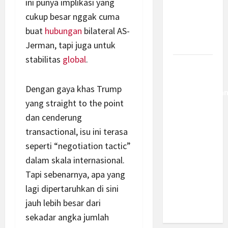
ini punya implikasi yang
Kemajuan
cukup besar nggak cuma
Berantas
buat
hubungan
bilateral AS-
Kejahatan
Korporasi
Jerman, tapi juga untuk
stabilitas
global
.
Anggaran
MBG 2027
Dengan gaya khas Trump
Diproyeksika
yang straight to the point
Turun Jadi
dan cenderung
Rp174
Triliun,
transactional, isu ini terasa
Apakah
seperti “negotiation tactic”
Program
dalam skala internasional.
Makan
Tapi sebenarnya, apa yang
Bergizi
lagi dipertaruhkan di sini
Gratis
jauh lebih besar dari
Dikurangi?
sekadar angka jumlah